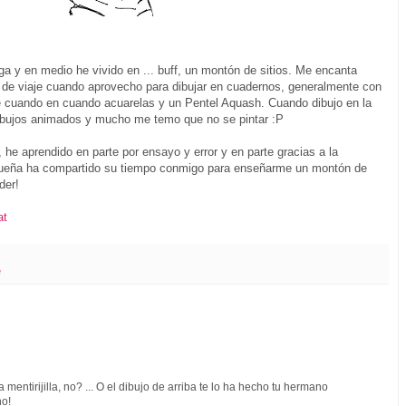
a y en medio he vivido en ... buff, un montón de sitios. Me encanta
 de viaje cuando aprovecho para dibujar en cuadernos, generalmente con
de cuando en cuando acuarelas y un Pentel Aquash. Cuando dibujo en la
ibujos animados y mucho me temo que no se pintar :P
he aprendido en parte por ensayo y error y en parte gracias a la
equeña ha compartido su tiempo conmigo para enseñarme un montón de
der!
at
e
mentirijilla, no? ... O el dibujo de arriba te lo ha hecho tu hermano
no!