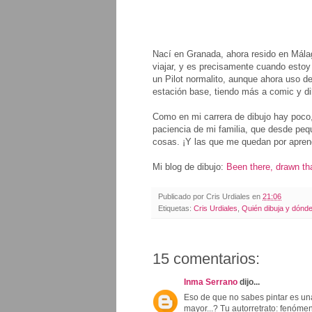
Nací en Granada, ahora resido en Málag
viajar, y es precisamente cuando estoy
un Pilot normalito, aunque ahora uso 
estación base, tiendo más a comic y d
Como en mi carrera de dibujo hay poco, 
paciencia de mi familia, que desde p
cosas. ¡Y las que me quedan por apren
Mi blog de dibujo:
Been there, drawn th
Publicado por
Cris Urdiales
en
21:06
Etiquetas:
Cris Urdiales
,
Quién dibuja y dónd
15 comentarios:
Inma Serrano
dijo...
Eso de que no sabes pintar es una 
mayor...? Tu autorretrato: fenóme