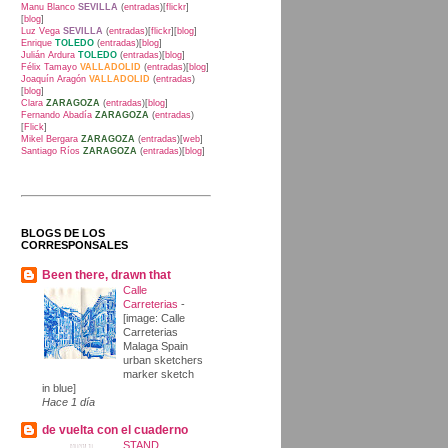
Manu Blanco
SEVILLA
(
entradas
)[
flickr
]
[
blog
]
Luz Vega
SEVILLA
(
entradas
)[
flickr
][
blog
]
Enrique
TOLEDO
(
entradas
)[
blog
]
Julián Ardura
TOLEDO
(
entradas
)[
blog
]
Félix Tamayo
VALLADOLID
(
entradas
)[
blog
]
Joaquín Aragón
VALLADOLID
(
entradas
)
[
blog
]
Clara
ZARAGOZA
(
entradas
)[
blog
]
Fernando Abadía
ZARAGOZA
(
entradas
)
[
Flick
]
Mikel Bergara
ZARAGOZA
(
entradas
)[
web
]
Santiago Ríos
ZARAGOZA
(
entradas
)[
blog
]
BLOGS DE LOS
CORRESPONSALES
Been there, drawn that
Calle
Carreterias
-
[image: Calle
Carreterias
Malaga Spain
urban sketchers
marker sketch
in blue]
Hace 1 día
de vuelta con el cuaderno
STAND