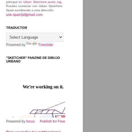
principal en
Urban Sketchers punto org
.
Puedes contactar con Urban Sketchers
Spain escribiendo a esta dirección:
usk.spain[at]gmail.com
TRADUCTOR
Powered by
Translate
"SKETCHER" FANZINE DE DIBUJO
URBANO
Powered by
Issuu
Publish for Free