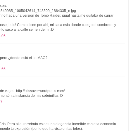
:
s-ak-
98549985_1005042614_748309_1864335_n.jpg
er no haga una version de Tomb Raider, igual hasta me quitaba de currar
base, Luis! Como dicen por ahi, mi casa esta donde cuelgo el sombrero, y
o saco a la calle se rien de mi :D
6:05
 pero ¿donde está el tio MAC?.
2:55
 de viajes: http://crissover.wordpress.com/
montón a instancia de mis sobrinillas :D
37
 Cris. Pero al autorretrato es de una elegancia increible con esa economía
mente tu expresión (por lo que ha visto en las fotos).