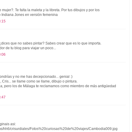
ujer?. Te falta la maleta y la libreta. Por tus dibujos y por los
 Indiana Jones en versión femenina
8:15
ar ¿dices que no sabes pintar? Sabes crear que es lo que importa.
r de tu blog para viajar un poco...
0:06
ondrías y no me has decepcionado... genial :)
 Cris... se llame como se llame, dibujo o pintura.
da, pero los de Málaga te reclamamos como miembro de más antigüedad
3:47
inais asi:
bums/hh6/crisurdiales/Fotos%20curiosas%20de%20viajes/Cambodia009.jpg