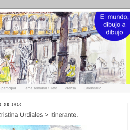
participar
Tema semanal / Reto
Prensa
Calendario
E DE 2010
istina Urdiales > Itinerante.