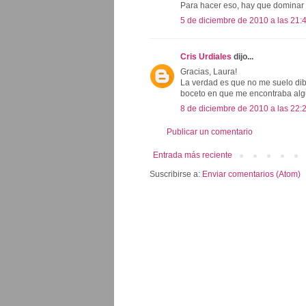
Para hacer eso, hay que dominar
5 de diciembre de 2010 a las 21:
Cris Urdiales
dijo...
Gracias, Laura!
La verdad es que no me suelo dibu
boceto en que me encontraba algu
8 de diciembre de 2010 a las 22:
Publicar un comentario
Entrada más reciente
Suscribirse a:
Enviar comentarios (Atom)