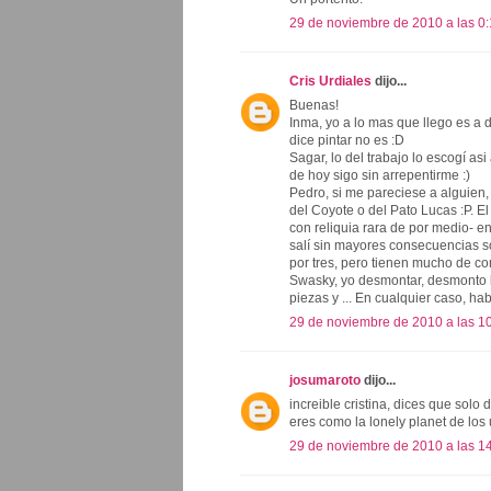
29 de noviembre de 2010 a las 0
Cris Urdiales
dijo...
Buenas!
Inma, yo a lo mas que llego es a d
dice pintar no es :D
Sagar, lo del trabajo lo escogí asi
de hoy sigo sin arrepentirme :)
Pedro, si me pareciese a alguien,
del Coyote o del Pato Lucas :P. El
con reliquia rara de por medio- e
salí sin mayores consecuencias só
por tres, pero tienen mucho de c
Swasky, yo desmontar, desmonto l
piezas y ... En cualquier caso, ha
29 de noviembre de 2010 a las 1
josumaroto
dijo...
increible cristina, dices que solo
eres como la lonely planet de los
29 de noviembre de 2010 a las 1