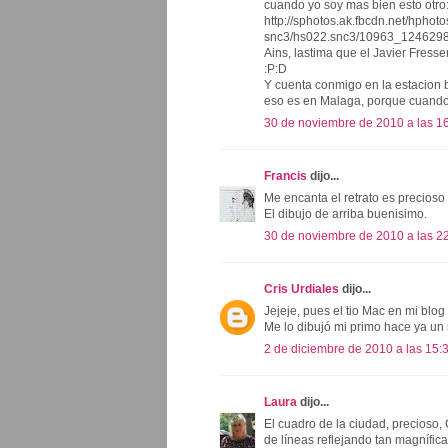
cuando yo soy mas bien esto otro
http://sphotos.ak.fbcdn.net/hphoto
snc3/hs022.snc3/10963_12462
Ains, lastima que el Javier Fress
:P:D
Y cuenta conmigo en la estacion 
eso es en Malaga, porque cuando l
30 de noviembre de 2010 a las 1
Francis
dijo...
Me encanta el retrato es precioso
El dibujo de arriba buenisimo.
30 de noviembre de 2010 a las 2
Cris Urdiales
dijo...
Jejeje, pues el tio Mac en mi blog
Me lo dibujó mi primo hace ya un 
2 de diciembre de 2010 a las 15:
Laura
dijo...
El cuadro de la ciudad, precioso,
de líneas reflejando tan magnífica