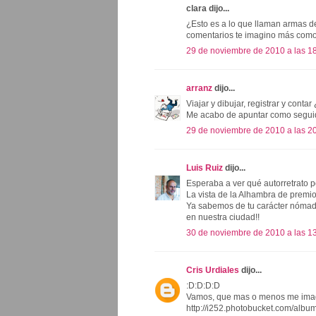
clara dijo...
¿Esto es a lo que llaman armas de m
comentarios te imagino más como
29 de noviembre de 2010 a las 1
arranz
dijo...
Viajar y dibujar, registrar y cont
Me acabo de apuntar como seguido
29 de noviembre de 2010 a las 2
Luis Ruiz
dijo...
Esperaba a ver qué autorretrato p
La vista de la Alhambra de premio,
Ya sabemos de tu carácter nóma
en nuestra ciudad!!
30 de noviembre de 2010 a las 1
Cris Urdiales
dijo...
:D:D:D:D
Vamos, que mas o menos me imag
http://i252.photobucket.com/al