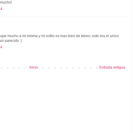
 mucho!
44
jar mucho a mi misma y mi estilo es mas bien de tebeo; este era el unico
n parecido :)
24
Inicio
Entrada antigua