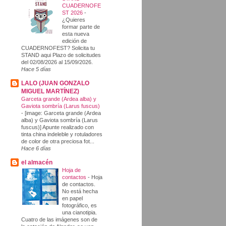
CUADERNOFE
ST 2026
-
¿Quieres
formar parte de
esta nueva
edición de
CUADERNOFEST? Solicita tu
STAND aqui Plazo de solicitudes
del 02/08/2026 al 15/09/2026.
Hace 5 días
LALO (JUAN GONZALO
MIGUEL MARTÍNEZ)
Garceta grande (Ardea alba) y
Gaviota sombría (Larus fuscus)
-
[image: Garceta grande (Ardea
alba) y Gaviota sombría (Larus
fuscus)] Apunte realizado con
tinta china indeleble y rotuladores
de color de otra preciosa fot...
Hace 6 días
el almacén
Hoja de
contactos
-
Hoja
de contactos.
No está hecha
en papel
fotográfico, es
una cianotipia.
Cuatro de las imágenes son de