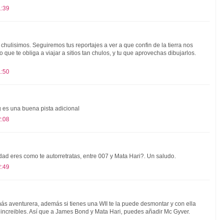
1:39
 chulisimos. Seguiremos tus reportajes a ver a que confin de la tierra nos
 que te obliga a viajar a sitios tan chulos, y tu que aprovechas dibujarlos.
1:50
g es una buena pista adicional
2:08
dad eres como te autorretratas, entre 007 y Mata Hari?. Un saludo.
2:49
ás aventurera, además si tienes una WII te la puede desmontar y con ella
increibles. Así que a James Bond y Mata Hari, puedes añadir Mc Gyver.