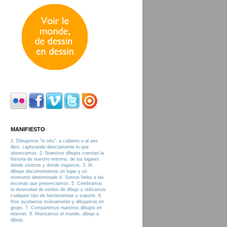
MANIFIESTO
1. Dibujamos "in situ", a cubierto o al aire
libre, capturando directamente lo que
observamos. 2. Nuestros dibujos cuentan la
historia de nuestro entorno, de los lugares
donde vivimos y donde viajamos. 3. Al
dibujar documentamos un lugar y un
momento determinado 4. Somos fieles a las
escenas que presenciamos. 5. Celebramos
la diversidad de estilos de dibujo y utilizamos
cualquier tipo de herramientas y soporte. 6.
Nos ayudamos mútuamente y dibujamos en
grupo. 7. Compartimos nuestros dibujos en
internet. 8. Mostramos el mundo, dibujo a
dibujo.