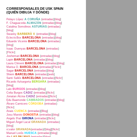
CORRESPONSALES DE USK SPAIN
(QUIÉN DIBUJA Y DÓNDE)
Pelayo López
A CORUÑA
(
entradas
)[
blog
]
F. Chaguaceda
ALMAZÁN
(
entradas
)[
blog
]
Catalina Somolinos
ASTURIAS
(
entradas
)
[
blog
]
Swasky
BARBERÀ V.
(
entradas
)[
blog
]
EclecticBox
BARCELONA
(
entradas
)[
blog
]
Eduardo Vicente
BARCELONA
(
entradas
)
[
blog
]
Isaac Duenyas
BARCELONA
(
entradas
)
[
Flickr
]
Joshemari
BARCELONA
(
entradas
)[
blog
]
Lapin
BARCELONA
(
entradas
)[
blog
]
Laura Climent
BARCELONA
(
entradas
)[
blog
]
Marisa O.
BARCELONA
(
entradas
)[
Flickr
]
Sagar
BARCELONA
(
entradas
)[
blog
]
Shiem
BARCELONA
(
entradas
)[
web
]
Santi Sallés
BARCELONA
(
entradas
)[
flickr
]
Ricardo Azkargorta
BERGARA
(
entradas
)
[
blog
]
Lalo
BURGOS
(
entradas
)[
blog
]
Celia Burgos
CADIZ
(
entradas
)[
flickr
]
Jonatan Alcina
CADIZ
(
entradas
)[
flickr
]
Edu Baamonde
CAMBADOS
(
entradas
)[
blog
]
Álvaro Carnicero
CÓRDOBA
(
entradas
)
[
flickr
]
Anais
CUENCA
(
entradas
)[
Blog
]
Josu Maroto
DONOSTIA
(
entradas
)[
blog
]
Angels Prat
GIRONA
(
entradas
)[
flickr
]
Miguel Ángel Lacal
GRANADA
(
entradas
)
[
blog
]
rcvalor
GRANADA
(
entradas
)/[
blog
][
flickr
]
Manuel Lorés
HUESCA
(
entradas
)[
blog
]
Ale
LAS PALMAS
(
entradas
)[
blog
]