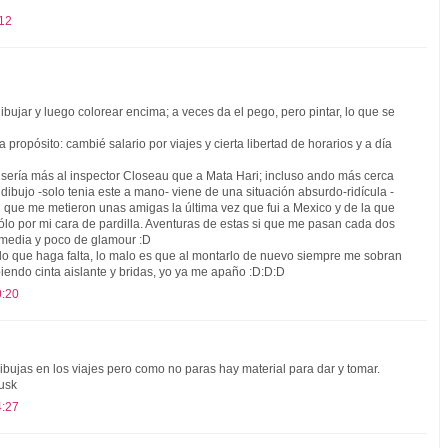
:12
ibujar y luego colorear encima; a veces da el pego, pero pintar, lo que se
 a propósito: cambié salario por viajes y cierta libertad de horarios y a día
 sería más al inspector Closeau que a Mata Hari; incluso ando más cerca
 dibujo -solo tenia este a mano- viene de una situación absurdo-ridícula -
n que me metieron unas amigas la última vez que fui a Mexico y de la que
lo por mi cara de pardilla. Aventuras de estas si que me pasan cada dos
omedia y poco de glamour :D
o que haga falta, lo malo es que al montarlo de nuevo siempre me sobran
biendo cinta aislante y bridas, yo ya me apaño :D:D:D
0:20
 dibujas en los viajes pero como no paras hay material para dar y tomar.
 usk
4:27