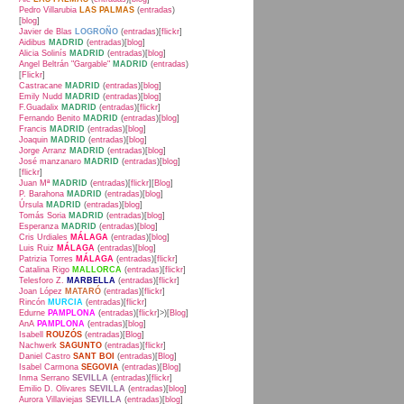
Pedro Villarubia
LAS PALMAS
(
entradas
)
[
blog
]
Javier de Blas
LOGROÑO
(
entradas
)[
flickr
]
Aidibus
MADRID
(
entradas
)[
blog
]
Alicia Solinís
MADRID
(
entradas
)[
blog
]
Angel Beltrán "Gargable"
MADRID
(
entradas
)
[
Flickr
]
Castracane
MADRID
(
entradas
)[
blog
]
Emily Nudd
MADRID
(
entradas
)[
blog
]
F.Guadalix
MADRID
(
entradas
)[
flickr
]
Fernando Benito
MADRID
(
entradas
)[
blog
]
Francis
MADRID
(
entradas
)[
blog
]
Joaquin
MADRID
(
entradas
)[
blog
]
Jorge Arranz
MADRID
(
entradas
)[
blog
]
José manzanaro
MADRID
(
entradas
)[
blog
]
[
flickr
]
Juan Mª
MADRID
(
entradas
)[
flickr
][
Blog
]
P. Barahona
MADRID
(
entradas
)[
blog
]
Úrsula
MADRID
(
entradas
)[
blog
]
Tomás Soria
MADRID
(
entradas
)[
blog
]
Esperanza
MADRID
(
entradas
)[
blog
]
Cris Urdiales
MÁLAGA
(
entradas
)[
blog
]
Luis Ruiz
MÁLAGA
(
entradas
)[
blog
]
Patrizia Torres
MÁLAGA
(
entradas
)[
flickr
]
Catalina Rigo
MALLORCA
(
entradas
)[
flickr
]
Telesforo Z.
MARBELLA
(
entradas
)[
flickr
]
Joan López
MATARÓ
(
entradas
)[
flickr
]
Rincón
MURCIA
(
entradas
)[
flickr
]
Edurne
PAMPLONA
(
entradas
)[
flickr
]>)[
Blog
]
AnA
PAMPLONA
(
entradas
)[
blog
]
Isabell
ROUZÓS
(
entradas
)[
Blog
]
Nachwerk
SAGUNTO
(
entradas
)[
flickr
]
Daniel Castro
SANT BOI
(
entradas
)[
Blog
]
Isabel Carmona
SEGOVIA
(
entradas
)[
Blog
]
Inma Serrano
SEVILLA
(
entradas
)[
flickr
]
Emilio D. Olivares
SEVILLA
(
entradas
)[
blog
]
Aurora Villaviejas
SEVILLA
(
entradas
)[
blog
]