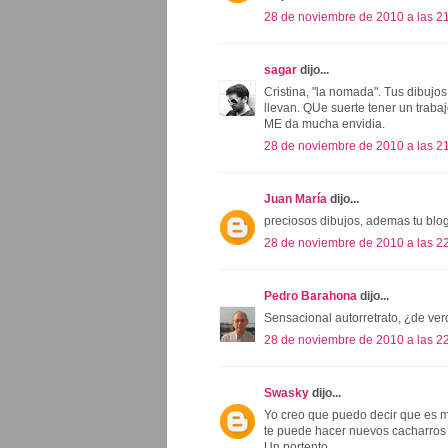
28 de noviembre de 2010 a las 2
sagar
dijo...
Cristina, "la nomada". Tus dibujos
llevan. QUe suerte tener un trabajo
ME da mucha envidia.
28 de noviembre de 2010 a las 2
Juan María
dijo...
preciosos dibujos, ademas tu blo
28 de noviembre de 2010 a las 2
Pedro Barahona
dijo...
Sensacional autorretrato, ¿de ver
28 de noviembre de 2010 a las 2
Swasky
dijo...
Yo creo que puedo decir que es m
te puede hacer nuevos cacharros 
Un portento.