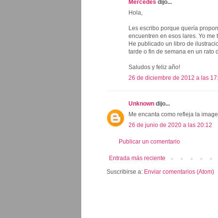
Mercedes
dijo...
Hola,
Les escribo porque quería propo
encuentren en esos lares. Yo me t
He publicado un libro de ilustrac
tarde o fin de semana en un rato 
Saludos y feliz año!
26 de diciembre de 2012 a las 17
Unknown
dijo...
Me encanta como refleja la imagen
26 de junio de 2020 a las 20:12
Publicar un comentario
Entrada más reciente
Suscribirse a:
Enviar comentarios (Atom)