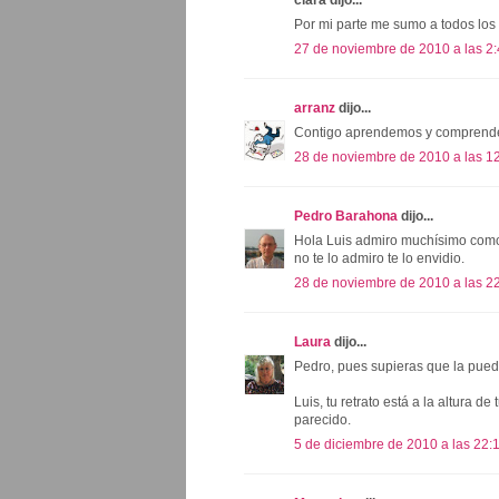
clara dijo...
Por mi parte me sumo a todos los 
27 de noviembre de 2010 a las 2
arranz
dijo...
Contigo aprendemos y comprend
28 de noviembre de 2010 a las 1
Pedro Barahona
dijo...
Hola Luis admiro muchísimo como 
no te lo admiro te lo envidio.
28 de noviembre de 2010 a las 2
Laura
dijo...
Pedro, pues supieras que la pued
Luis, tu retrato está a la altura d
parecido.
5 de diciembre de 2010 a las 22: