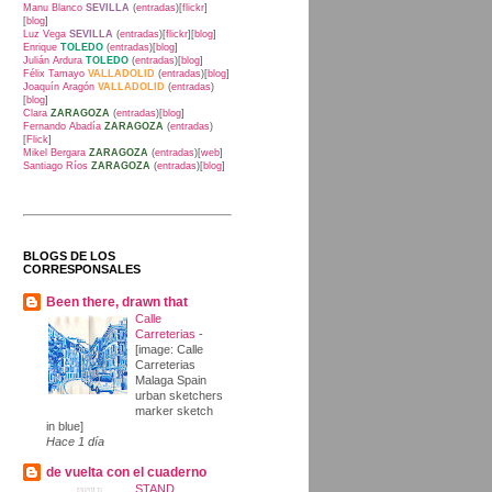
Manu Blanco
SEVILLA
(
entradas
)[
flickr
]
[
blog
]
Luz Vega
SEVILLA
(
entradas
)[
flickr
][
blog
]
Enrique
TOLEDO
(
entradas
)[
blog
]
Julián Ardura
TOLEDO
(
entradas
)[
blog
]
Félix Tamayo
VALLADOLID
(
entradas
)[
blog
]
Joaquín Aragón
VALLADOLID
(
entradas
)
[
blog
]
Clara
ZARAGOZA
(
entradas
)[
blog
]
Fernando Abadía
ZARAGOZA
(
entradas
)
[
Flick
]
Mikel Bergara
ZARAGOZA
(
entradas
)[
web
]
Santiago Ríos
ZARAGOZA
(
entradas
)[
blog
]
BLOGS DE LOS
CORRESPONSALES
Been there, drawn that
Calle
Carreterias
-
[image: Calle
Carreterias
Malaga Spain
urban sketchers
marker sketch
in blue]
Hace 1 día
de vuelta con el cuaderno
STAND