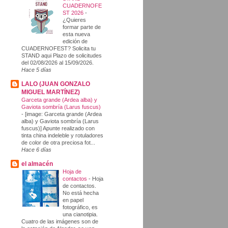
CUADERNOFE
ST 2026
-
¿Quieres
formar parte de
esta nueva
edición de
CUADERNOFEST? Solicita tu
STAND aqui Plazo de solicitudes
del 02/08/2026 al 15/09/2026.
Hace 5 días
LALO (JUAN GONZALO
MIGUEL MARTÍNEZ)
Garceta grande (Ardea alba) y
Gaviota sombría (Larus fuscus)
-
[image: Garceta grande (Ardea
alba) y Gaviota sombría (Larus
fuscus)] Apunte realizado con
tinta china indeleble y rotuladores
de color de otra preciosa fot...
Hace 6 días
el almacén
Hoja de
contactos
-
Hoja
de contactos.
No está hecha
en papel
fotográfico, es
una cianotipia.
Cuatro de las imágenes son de