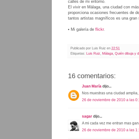
calles de mi entorno.
El vivir en Málaga, una ciudad con má
proporciona ocasiones frecuentes de des
tantos artistas magníficos es una gran 
• Mi galería de
flickr
.
Publicado por
Luis Ruiz
en
22:51
Etiquetas:
Luis Ruiz
,
Málaga
,
Quién dibuja y 
16 comentarios:
Juan María
dijo...
Nos muestras una ciudad amplia,
26 de noviembre de 2010 a las 0
sagar
dijo...
A mi cada vez me entran mas ganas
26 de noviembre de 2010 a las 1