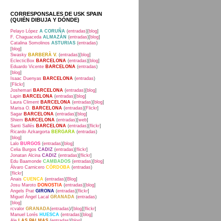
CORRESPONSALES DE USK SPAIN
(QUIÉN DIBUJA Y DÓNDE)
Pelayo López
A CORUÑA
(
entradas
)[
blog
]
F. Chaguaceda
ALMAZÁN
(
entradas
)[
blog
]
Catalina Somolinos
ASTURIAS
(
entradas
)
[
blog
]
Swasky
BARBERÀ V.
(
entradas
)[
blog
]
EclecticBox
BARCELONA
(
entradas
)[
blog
]
Eduardo Vicente
BARCELONA
(
entradas
)
[
blog
]
Isaac Duenyas
BARCELONA
(
entradas
)
[
Flickr
]
Joshemari
BARCELONA
(
entradas
)[
blog
]
Lapin
BARCELONA
(
entradas
)[
blog
]
Laura Climent
BARCELONA
(
entradas
)[
blog
]
Marisa O.
BARCELONA
(
entradas
)[
Flickr
]
Sagar
BARCELONA
(
entradas
)[
blog
]
Shiem
BARCELONA
(
entradas
)[
web
]
Santi Sallés
BARCELONA
(
entradas
)[
flickr
]
Ricardo Azkargorta
BERGARA
(
entradas
)
[
blog
]
Lalo
BURGOS
(
entradas
)[
blog
]
Celia Burgos
CADIZ
(
entradas
)[
flickr
]
Jonatan Alcina
CADIZ
(
entradas
)[
flickr
]
Edu Baamonde
CAMBADOS
(
entradas
)[
blog
]
Álvaro Carnicero
CÓRDOBA
(
entradas
)
[
flickr
]
Anais
CUENCA
(
entradas
)[
Blog
]
Josu Maroto
DONOSTIA
(
entradas
)[
blog
]
Angels Prat
GIRONA
(
entradas
)[
flickr
]
Miguel Ángel Lacal
GRANADA
(
entradas
)
[
blog
]
rcvalor
GRANADA
(
entradas
)/[
blog
][
flickr
]
Manuel Lorés
HUESCA
(
entradas
)[
blog
]
Ale
LAS PALMAS
(
entradas
)[
blog
]