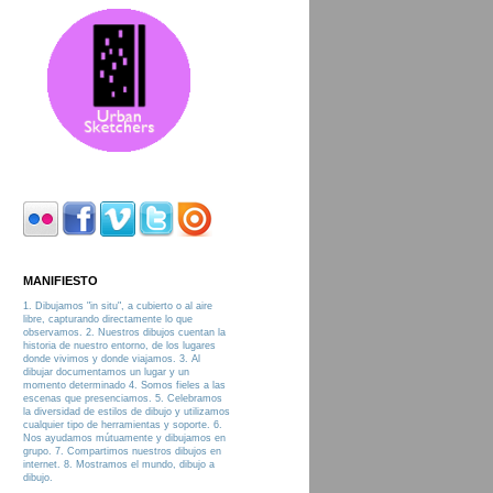
MANIFIESTO
1. Dibujamos "in situ", a cubierto o al aire
libre, capturando directamente lo que
observamos. 2. Nuestros dibujos cuentan la
historia de nuestro entorno, de los lugares
donde vivimos y donde viajamos. 3. Al
dibujar documentamos un lugar y un
momento determinado 4. Somos fieles a las
escenas que presenciamos. 5. Celebramos
la diversidad de estilos de dibujo y utilizamos
cualquier tipo de herramientas y soporte. 6.
Nos ayudamos mútuamente y dibujamos en
grupo. 7. Compartimos nuestros dibujos en
internet. 8. Mostramos el mundo, dibujo a
dibujo.