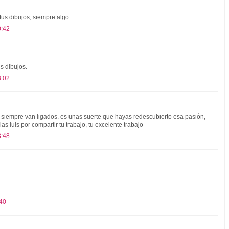
us dibujos, siempre algo...
0:42
s dibujos.
3:02
o siempre van ligados. es unas suerte que hayas redescubierto esa pasión,
ias luis por compartir tu trabajo, tu excelente trabajo
3:48
:40