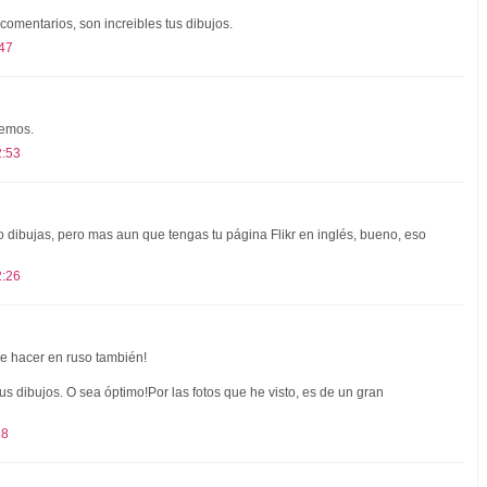
comentarios, son increibles tus dibujos.
:47
emos.
2:53
dibujas, pero mas aun que tengas tu página Flikr en inglés, bueno, eso
2:26
e hacer en ruso también!
e tus dibujos. O sea óptimo!Por las fotos que he visto, es de un gran
18