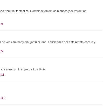
nea trémula, fantástica. Combinación de los blancos y ocres de las
:29
 ver, caminar y dibujar tu ciudad. Felicidades por este retrato escrito y
:55
 la miro con los ojos de Luis Ruiz.
0:11
0:35