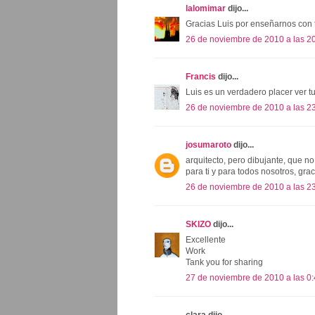
lalomimar
dijo...
Gracias Luis por enseñarnos con t
26 de noviembre de 2010 a las 2
Francis
dijo...
Luis es un verdadero placer ver tu
26 de noviembre de 2010 a las 2
josumaroto
dijo...
arquitecto, pero dibujante, que n
para ti y para todos nosotros, grac
26 de noviembre de 2010 a las 2
SKIZO
dijo...
Excellente
Work
Tank you for sharing
27 de noviembre de 2010 a las 0