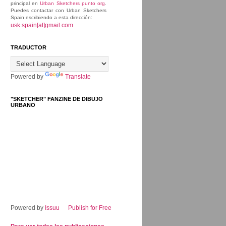
principal en
Urban Sketchers punto org
.
Puedes contactar con Urban Sketchers
Spain escribiendo a esta dirección:
usk.spain[at]gmail.com
TRADUCTOR
Powered by
Translate
"SKETCHER" FANZINE DE DIBUJO
URBANO
Powered by
Issuu
Publish for Free