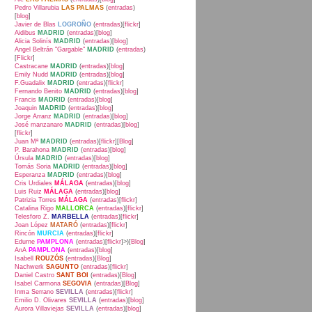
Pedro Villarubia
LAS PALMAS
(
entradas
)
[
blog
]
Javier de Blas
LOGROÑO
(
entradas
)[
flickr
]
Aidibus
MADRID
(
entradas
)[
blog
]
Alicia Solinís
MADRID
(
entradas
)[
blog
]
Angel Beltrán "Gargable"
MADRID
(
entradas
)
[
Flickr
]
Castracane
MADRID
(
entradas
)[
blog
]
Emily Nudd
MADRID
(
entradas
)[
blog
]
F.Guadalix
MADRID
(
entradas
)[
flickr
]
Fernando Benito
MADRID
(
entradas
)[
blog
]
Francis
MADRID
(
entradas
)[
blog
]
Joaquin
MADRID
(
entradas
)[
blog
]
Jorge Arranz
MADRID
(
entradas
)[
blog
]
José manzanaro
MADRID
(
entradas
)[
blog
]
[
flickr
]
Juan Mª
MADRID
(
entradas
)[
flickr
][
Blog
]
P. Barahona
MADRID
(
entradas
)[
blog
]
Úrsula
MADRID
(
entradas
)[
blog
]
Tomás Soria
MADRID
(
entradas
)[
blog
]
Esperanza
MADRID
(
entradas
)[
blog
]
Cris Urdiales
MÁLAGA
(
entradas
)[
blog
]
Luis Ruiz
MÁLAGA
(
entradas
)[
blog
]
Patrizia Torres
MÁLAGA
(
entradas
)[
flickr
]
Catalina Rigo
MALLORCA
(
entradas
)[
flickr
]
Telesforo Z.
MARBELLA
(
entradas
)[
flickr
]
Joan López
MATARÓ
(
entradas
)[
flickr
]
Rincón
MURCIA
(
entradas
)[
flickr
]
Edurne
PAMPLONA
(
entradas
)[
flickr
]>)[
Blog
]
AnA
PAMPLONA
(
entradas
)[
blog
]
Isabell
ROUZÓS
(
entradas
)[
Blog
]
Nachwerk
SAGUNTO
(
entradas
)[
flickr
]
Daniel Castro
SANT BOI
(
entradas
)[
Blog
]
Isabel Carmona
SEGOVIA
(
entradas
)[
Blog
]
Inma Serrano
SEVILLA
(
entradas
)[
flickr
]
Emilio D. Olivares
SEVILLA
(
entradas
)[
blog
]
Aurora Villaviejas
SEVILLA
(
entradas
)[
blog
]