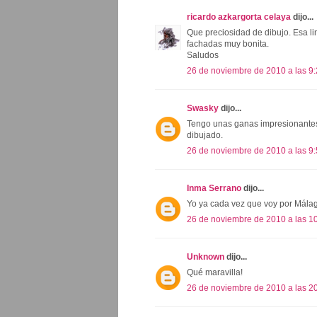
ricardo azkargorta celaya
dijo...
Que preciosidad de dibujo. Esa li
fachadas muy bonita.
Saludos
26 de noviembre de 2010 a las 9
Swasky
dijo...
Tengo unas ganas impresionantes de
dibujado.
26 de noviembre de 2010 a las 9
Inma Serrano
dijo...
Yo ya cada vez que voy por Málaga
26 de noviembre de 2010 a las 1
Unknown
dijo...
Qué maravilla!
26 de noviembre de 2010 a las 2