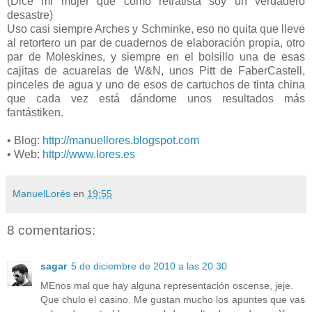
(Dice mi mujer que como retratista soy un verdadero
desastre)
Uso casi siempre Arches y Schminke, eso no quita que lleve
al retortero un par de cuadernos de elaboración propia, otro
par de Moleskines, y siempre en el bolsillo una de esas
cajitas de acuarelas de W&N, unos Pitt de FaberCastell,
pinceles de agua y uno de esos de cartuchos de tinta china
que cada vez está dándome unos resultados más
fantástiken.
• Blog:
http://manuellores.blogspot.com
• Web:
http://www.lores.es
ManuelLorés
en
19:55
8 comentarios:
sagar
5 de diciembre de 2010 a las 20:30
MEnos mal que hay alguna representación oscense, jeje.
Que chulo el casino. Me gustan mucho los apuntes que vas