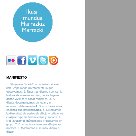
MANIFIESTO
1. Dibujamos "in situ", a cubierto o al aire
libre, capturando directamente lo que
observamos. 2. Nuestros dibujos cuentan la
historia de nuestro entorno, de los lugares
donde vivimos y donde viajamos. 3. Al
dibujar documentamos un lugar y un
momento determinado 4. Somos fieles a las
escenas que presenciamos. 5. Celebramos
la diversidad de estilos de dibujo y utilizamos
cualquier tipo de herramientas y soporte. 6.
Nos ayudamos mútuamente y dibujamos en
grupo. 7. Compartimos nuestros dibujos en
internet. 8. Mostramos el mundo, dibujo a
dibujo.