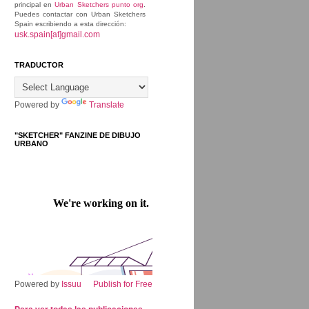
principal en
Urban Sketchers punto org
.
Puedes contactar con Urban Sketchers
Spain escribiendo a esta dirección:
usk.spain[at]gmail.com
TRADUCTOR
Powered by
Translate
"SKETCHER" FANZINE DE DIBUJO
URBANO
Powered by
Issuu
Publish for Free