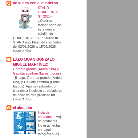
de vuelta con el cuaderno
STAND
CUADERNOFE
ST 2026
-
¿Quieres
formar parte de
esta nueva
edición de
CUADERNOFEST? Solicita tu
STAND aqui Plazo de solicitudes
del 02/08/2026 al 15/09/2026.
Hace 2 días
LALO (JUAN GONZALO
MIGUEL MARTÍNEZ)
Garceta grande (Ardea alba) y
Gaviota sombría (Larus fuscus)
-
[image: Garceta grande (Ardea
alba) y Gaviota sombría (Larus
fuscus)] Apunte realizado con
tinta china indeleble y rotuladores
de color de otra preciosa fot...
Hace 3 días
el almacén
Hoja de
contactos
-
Hoja
de contactos.
No está hecha
en papel
fotográfico, es