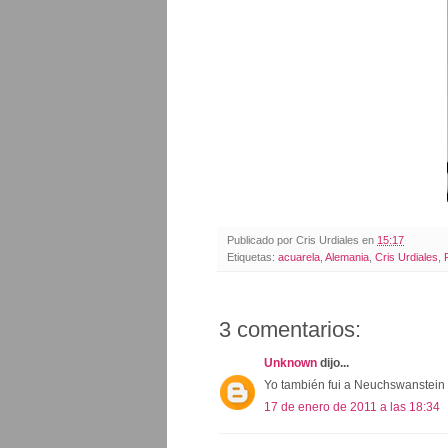
Publicado por
Cris Urdiales
en
15:17
Etiquetas:
acuarela
,
Alemania
,
Cris Urdiales
,
3 comentarios:
Unknown
dijo...
Yo también fui a Neuchswanstein 
17 de enero de 2011 a las 18:34