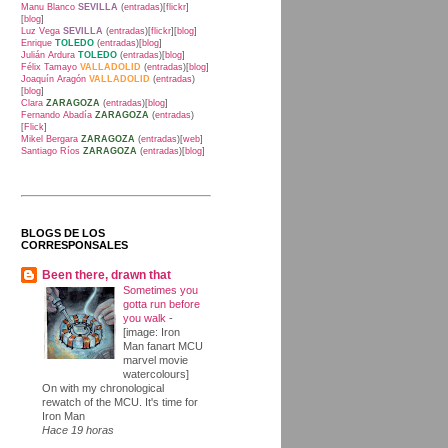
Manu Blanco
SEVILLA
(
entradas
)[
flickr
]
[
blog
]
Luz Vega
SEVILLA
(
entradas
)[
flickr
][
blog
]
Enrique
TOLEDO
(
entradas
)[
blog
]
Julián Ardura
TOLEDO
(
entradas
)[
blog
]
Félix Tamayo
VALLADOLID
(
entradas
)[
blog
]
Joaquín Aragón
VALLADOLID
(
entradas
)
[
blog
]
Clara
ZARAGOZA
(
entradas
)[
blog
]
Fernando Abadía
ZARAGOZA
(
entradas
)
[
Flick
]
Mikel Bergara
ZARAGOZA
(
entradas
)[
web
]
Santiago Ríos
ZARAGOZA
(
entradas
)[
blog
]
BLOGS DE LOS
CORRESPONSALES
Been there, drawn that
Sometimes you
gotta run before
you walk
-
[image: Iron
Man fanart MCU
marvel movie
watercolours]
On with my chronological
rewatch of the MCU. It's time for
Iron Man
Hace 19 horas