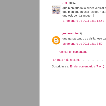
Ale_
dijo...
que bien queda la super verticali
que bien queda usar las dos hoja
que estupenda imagen !
17 de enero de 2011 a las 18:51
josumaroto
dijo...
que ganas tengo de visitar ese cast
18 de enero de 2011 a las 7:50
Publicar un comentario
Entrada más reciente
Suscribirse a:
Enviar comentarios (Atom)