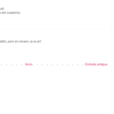
dad.
s del cuaderno.
illo, pero en verano, je je je!!
Inicio
Entrada antigua