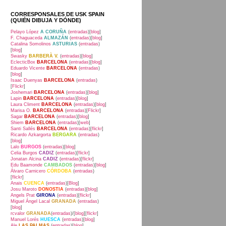
CORRESPONSALES DE USK SPAIN
(QUIÉN DIBUJA Y DÓNDE)
Pelayo López
A CORUÑA
(
entradas
)[
blog
]
F. Chaguaceda
ALMAZÁN
(
entradas
)[
blog
]
Catalina Somolinos
ASTURIAS
(
entradas
)
[
blog
]
Swasky
BARBERÀ V.
(
entradas
)[
blog
]
EclecticBox
BARCELONA
(
entradas
)[
blog
]
Eduardo Vicente
BARCELONA
(
entradas
)
[
blog
]
Isaac Duenyas
BARCELONA
(
entradas
)
[
Flickr
]
Joshemari
BARCELONA
(
entradas
)[
blog
]
Lapin
BARCELONA
(
entradas
)[
blog
]
Laura Climent
BARCELONA
(
entradas
)[
blog
]
Marisa O.
BARCELONA
(
entradas
)[
Flickr
]
Sagar
BARCELONA
(
entradas
)[
blog
]
Shiem
BARCELONA
(
entradas
)[
web
]
Santi Sallés
BARCELONA
(
entradas
)[
flickr
]
Ricardo Azkargorta
BERGARA
(
entradas
)
[
blog
]
Lalo
BURGOS
(
entradas
)[
blog
]
Celia Burgos
CADIZ
(
entradas
)[
flickr
]
Jonatan Alcina
CADIZ
(
entradas
)[
flickr
]
Edu Baamonde
CAMBADOS
(
entradas
)[
blog
]
Álvaro Carnicero
CÓRDOBA
(
entradas
)
[
flickr
]
Anais
CUENCA
(
entradas
)[
Blog
]
Josu Maroto
DONOSTIA
(
entradas
)[
blog
]
Angels Prat
GIRONA
(
entradas
)[
flickr
]
Miguel Ángel Lacal
GRANADA
(
entradas
)
[
blog
]
rcvalor
GRANADA
(
entradas
)/[
blog
][
flickr
]
Manuel Lorés
HUESCA
(
entradas
)[
blog
]
Ale
LAS PALMAS
(
entradas
)[
blog
]