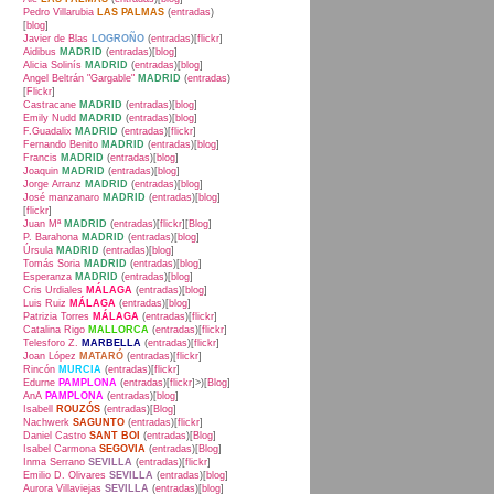
Pedro Villarubia
LAS PALMAS
(
entradas
)
[
blog
]
Javier de Blas
LOGROÑO
(
entradas
)[
flickr
]
Aidibus
MADRID
(
entradas
)[
blog
]
Alicia Solinís
MADRID
(
entradas
)[
blog
]
Angel Beltrán "Gargable"
MADRID
(
entradas
)
[
Flickr
]
Castracane
MADRID
(
entradas
)[
blog
]
Emily Nudd
MADRID
(
entradas
)[
blog
]
F.Guadalix
MADRID
(
entradas
)[
flickr
]
Fernando Benito
MADRID
(
entradas
)[
blog
]
Francis
MADRID
(
entradas
)[
blog
]
Joaquin
MADRID
(
entradas
)[
blog
]
Jorge Arranz
MADRID
(
entradas
)[
blog
]
José manzanaro
MADRID
(
entradas
)[
blog
]
[
flickr
]
Juan Mª
MADRID
(
entradas
)[
flickr
][
Blog
]
P. Barahona
MADRID
(
entradas
)[
blog
]
Úrsula
MADRID
(
entradas
)[
blog
]
Tomás Soria
MADRID
(
entradas
)[
blog
]
Esperanza
MADRID
(
entradas
)[
blog
]
Cris Urdiales
MÁLAGA
(
entradas
)[
blog
]
Luis Ruiz
MÁLAGA
(
entradas
)[
blog
]
Patrizia Torres
MÁLAGA
(
entradas
)[
flickr
]
Catalina Rigo
MALLORCA
(
entradas
)[
flickr
]
Telesforo Z.
MARBELLA
(
entradas
)[
flickr
]
Joan López
MATARÓ
(
entradas
)[
flickr
]
Rincón
MURCIA
(
entradas
)[
flickr
]
Edurne
PAMPLONA
(
entradas
)[
flickr
]>)[
Blog
]
AnA
PAMPLONA
(
entradas
)[
blog
]
Isabell
ROUZÓS
(
entradas
)[
Blog
]
Nachwerk
SAGUNTO
(
entradas
)[
flickr
]
Daniel Castro
SANT BOI
(
entradas
)[
Blog
]
Isabel Carmona
SEGOVIA
(
entradas
)[
Blog
]
Inma Serrano
SEVILLA
(
entradas
)[
flickr
]
Emilio D. Olivares
SEVILLA
(
entradas
)[
blog
]
Aurora Villaviejas
SEVILLA
(
entradas
)[
blog
]