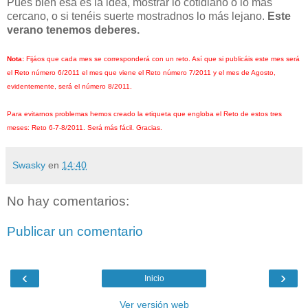
Pues bien ésa es la idea, mostrar lo cotidiano o lo más
cercano, o si tenéis suerte mostradnos lo más lejano.
Este
verano tenemos deberes.
Nota:
Fijáos que cada mes se corresponderá con un reto. Así que si publicáis este mes será
el Reto número 6/2011 el mes que viene el Reto número 7/2011 y el mes de Agosto,
evidentemente, será el número 8/2011.
Para evitarnos problemas hemos creado la etiqueta que engloba el Reto de estos tres
meses: Reto 6-7-8/2011. Será más fácil. Gracias.
Swasky
en
14:40
No hay comentarios:
Publicar un comentario
‹
›
Inicio
Ver versión web