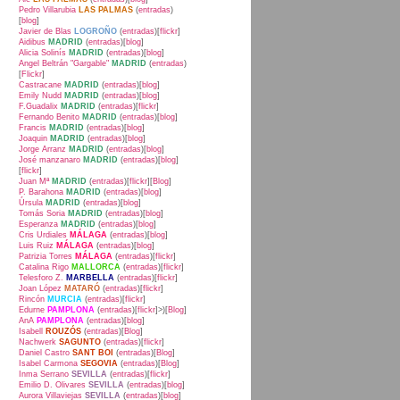
Pedro Villarubia
LAS PALMAS
(
entradas
)
[
blog
]
Javier de Blas
LOGROÑO
(
entradas
)[
flickr
]
Aidibus
MADRID
(
entradas
)[
blog
]
Alicia Solinís
MADRID
(
entradas
)[
blog
]
Angel Beltrán "Gargable"
MADRID
(
entradas
)
[
Flickr
]
Castracane
MADRID
(
entradas
)[
blog
]
Emily Nudd
MADRID
(
entradas
)[
blog
]
F.Guadalix
MADRID
(
entradas
)[
flickr
]
Fernando Benito
MADRID
(
entradas
)[
blog
]
Francis
MADRID
(
entradas
)[
blog
]
Joaquin
MADRID
(
entradas
)[
blog
]
Jorge Arranz
MADRID
(
entradas
)[
blog
]
José manzanaro
MADRID
(
entradas
)[
blog
]
[
flickr
]
Juan Mª
MADRID
(
entradas
)[
flickr
][
Blog
]
P. Barahona
MADRID
(
entradas
)[
blog
]
Úrsula
MADRID
(
entradas
)[
blog
]
Tomás Soria
MADRID
(
entradas
)[
blog
]
Esperanza
MADRID
(
entradas
)[
blog
]
Cris Urdiales
MÁLAGA
(
entradas
)[
blog
]
Luis Ruiz
MÁLAGA
(
entradas
)[
blog
]
Patrizia Torres
MÁLAGA
(
entradas
)[
flickr
]
Catalina Rigo
MALLORCA
(
entradas
)[
flickr
]
Telesforo Z.
MARBELLA
(
entradas
)[
flickr
]
Joan López
MATARÓ
(
entradas
)[
flickr
]
Rincón
MURCIA
(
entradas
)[
flickr
]
Edurne
PAMPLONA
(
entradas
)[
flickr
]>)[
Blog
]
AnA
PAMPLONA
(
entradas
)[
blog
]
Isabell
ROUZÓS
(
entradas
)[
Blog
]
Nachwerk
SAGUNTO
(
entradas
)[
flickr
]
Daniel Castro
SANT BOI
(
entradas
)[
Blog
]
Isabel Carmona
SEGOVIA
(
entradas
)[
Blog
]
Inma Serrano
SEVILLA
(
entradas
)[
flickr
]
Emilio D. Olivares
SEVILLA
(
entradas
)[
blog
]
Aurora Villaviejas
SEVILLA
(
entradas
)[
blog
]