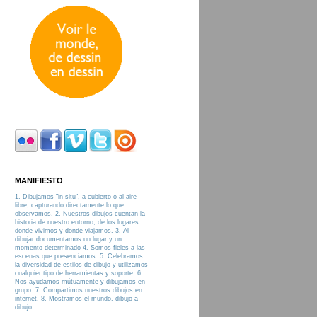
MANIFIESTO
1. Dibujamos "in situ", a cubierto o al aire
libre, capturando directamente lo que
observamos. 2. Nuestros dibujos cuentan la
historia de nuestro entorno, de los lugares
donde vivimos y donde viajamos. 3. Al
dibujar documentamos un lugar y un
momento determinado 4. Somos fieles a las
escenas que presenciamos. 5. Celebramos
la diversidad de estilos de dibujo y utilizamos
cualquier tipo de herramientas y soporte. 6.
Nos ayudamos mútuamente y dibujamos en
grupo. 7. Compartimos nuestros dibujos en
internet. 8. Mostramos el mundo, dibujo a
dibujo.