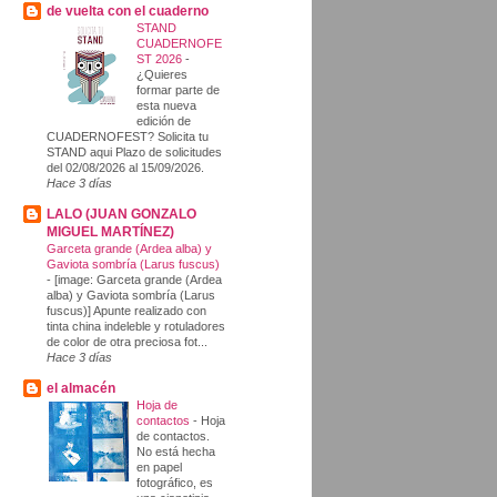
de vuelta con el cuaderno
STAND
CUADERNOFE
ST 2026
-
¿Quieres
formar parte de
esta nueva
edición de
CUADERNOFEST? Solicita tu
STAND aqui Plazo de solicitudes
del 02/08/2026 al 15/09/2026.
Hace 3 días
LALO (JUAN GONZALO
MIGUEL MARTÍNEZ)
Garceta grande (Ardea alba) y
Gaviota sombría (Larus fuscus)
-
[image: Garceta grande (Ardea
alba) y Gaviota sombría (Larus
fuscus)] Apunte realizado con
tinta china indeleble y rotuladores
de color de otra preciosa fot...
Hace 3 días
el almacén
Hoja de
contactos
-
Hoja
de contactos.
No está hecha
en papel
fotográfico, es