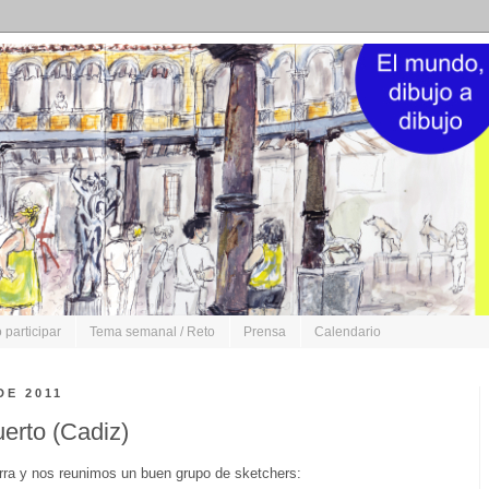
participar
Tema semanal / Reto
Prensa
Calendario
DE 2011
erto (Cadiz)
rra y nos reunimos un buen grupo de sketchers: