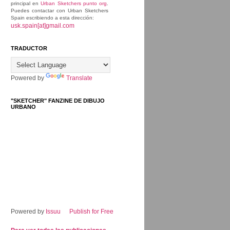
principal en
Urban Sketchers punto org
.
Puedes contactar con Urban Sketchers
Spain escribiendo a esta dirección:
usk.spain[at]gmail.com
TRADUCTOR
Powered by
Translate
"SKETCHER" FANZINE DE DIBUJO
URBANO
Powered by
Issuu
Publish for Free