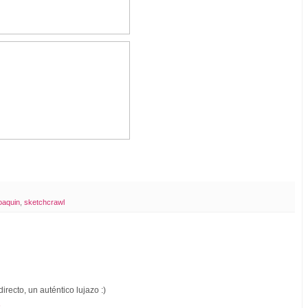
oaquin
,
sketchcrawl
irecto, un auténtico lujazo :)
6