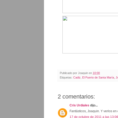
Publicado por
Joaquin
en
10:00
Etiquetas:
Cadiz
,
El Puerto de Santa María
,
J
2 comentarios:
Cris Urdiales
dijo...
Fantásticos, Joaquin. Y verlos en d
17 de octubre de 2011 a las 13:0