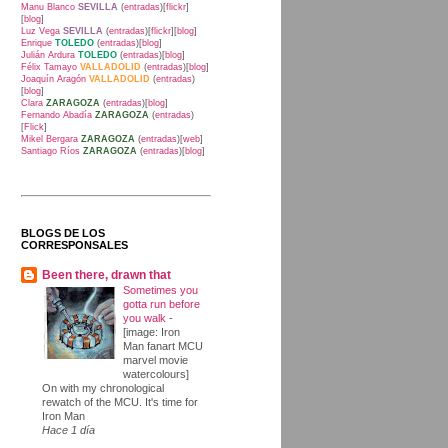
Manu Blanco
SEVILLA
(
entradas
)[
flickr
]
[
blog
]
Luz Vega
SEVILLA
(
entradas
)[
flickr
][
blog
]
Enrique
TOLEDO
(
entradas
)[
blog
]
Julián Ardura
TOLEDO
(
entradas
)[
blog
]
Félix Tamayo
VALLADOLID
(
entradas
)[
blog
]
Joaquín Aragón
VALLADOLID
(
entradas
)
[
blog
]
Clara
ZARAGOZA
(
entradas
)[
blog
]
Fernando Abadía
ZARAGOZA
(
entradas
)
[
Flick
]
Mikel Bergara
ZARAGOZA
(
entradas
)[
web
]
Santiago Ríos
ZARAGOZA
(
entradas
)[
blog
]
BLOGS DE LOS
CORRESPONSALES
Been there, drawn that
Sometimes you
gotta run before
you walk
-
[image: Iron
Man fanart MCU
marvel movie
watercolours]
On with my chronological
rewatch of the MCU. It's time for
Iron Man
Hace 1 día