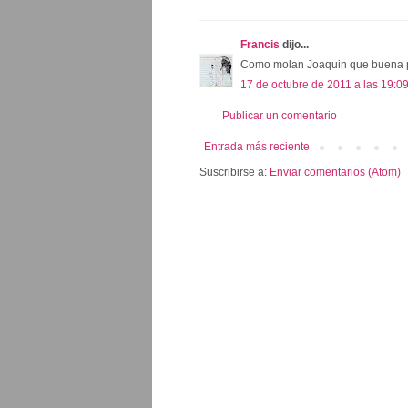
Francis
dijo...
Como molan Joaquin que buena p
17 de octubre de 2011 a las 19:0
Publicar un comentario
Entrada más reciente
Suscribirse a:
Enviar comentarios (Atom)