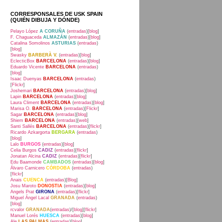
CORRESPONSALES DE USK SPAIN
(QUIÉN DIBUJA Y DÓNDE)
Pelayo López
A CORUÑA
(
entradas
)[
blog
]
F. Chaguaceda
ALMAZÁN
(
entradas
)[
blog
]
Catalina Somolinos
ASTURIAS
(
entradas
)
[
blog
]
Swasky
BARBERÀ V.
(
entradas
)[
blog
]
EclecticBox
BARCELONA
(
entradas
)[
blog
]
Eduardo Vicente
BARCELONA
(
entradas
)
[
blog
]
Isaac Duenyas
BARCELONA
(
entradas
)
[
Flickr
]
Joshemari
BARCELONA
(
entradas
)[
blog
]
Lapin
BARCELONA
(
entradas
)[
blog
]
Laura Climent
BARCELONA
(
entradas
)[
blog
]
Marisa O.
BARCELONA
(
entradas
)[
Flickr
]
Sagar
BARCELONA
(
entradas
)[
blog
]
Shiem
BARCELONA
(
entradas
)[
web
]
Santi Sallés
BARCELONA
(
entradas
)[
flickr
]
Ricardo Azkargorta
BERGARA
(
entradas
)
[
blog
]
Lalo
BURGOS
(
entradas
)[
blog
]
Celia Burgos
CADIZ
(
entradas
)[
flickr
]
Jonatan Alcina
CADIZ
(
entradas
)[
flickr
]
Edu Baamonde
CAMBADOS
(
entradas
)[
blog
]
Álvaro Carnicero
CÓRDOBA
(
entradas
)
[
flickr
]
Anais
CUENCA
(
entradas
)[
Blog
]
Josu Maroto
DONOSTIA
(
entradas
)[
blog
]
Angels Prat
GIRONA
(
entradas
)[
flickr
]
Miguel Ángel Lacal
GRANADA
(
entradas
)
[
blog
]
rcvalor
GRANADA
(
entradas
)/[
blog
][
flickr
]
Manuel Lorés
HUESCA
(
entradas
)[
blog
]
Ale
LAS PALMAS
(
entradas
)[
blog
]