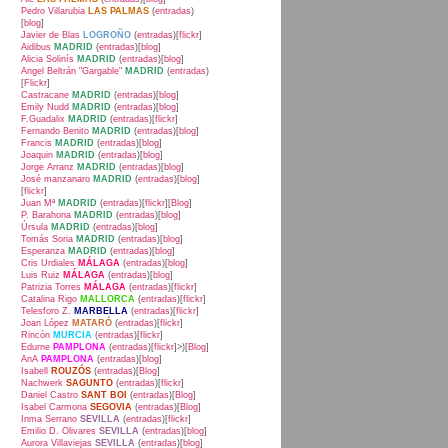
Pedro Villarubia
LAS PALMAS
(
entradas
)
[
blog
]
Javier de Blas
LOGROÑO
(
entradas
)[
flickr
]
Aidibus
MADRID
(
entradas
)[
blog
]
Alicia Solinís
MADRID
(
entradas
)[
blog
]
Angel Beltrán "Gargable"
MADRID
(
entradas
)
[
Flickr
]
Castracane
MADRID
(
entradas
)[
blog
]
Emily Nudd
MADRID
(
entradas
)[
blog
]
F.Guadalix
MADRID
(
entradas
)[
flickr
]
Fernando Benito
MADRID
(
entradas
)[
blog
]
Francis
MADRID
(
entradas
)[
blog
]
Joaquin
MADRID
(
entradas
)[
blog
]
Jorge Arranz
MADRID
(
entradas
)[
blog
]
José manzanaro
MADRID
(
entradas
)[
blog
]
[
flickr
]
Juan Mª
MADRID
(
entradas
)[
flickr
][
Blog
]
P. Barahona
MADRID
(
entradas
)[
blog
]
Úrsula
MADRID
(
entradas
)[
blog
]
Tomás Soria
MADRID
(
entradas
)[
blog
]
Esperanza
MADRID
(
entradas
)[
blog
]
Cris Urdiales
MÁLAGA
(
entradas
)[
blog
]
Luis Ruiz
MÁLAGA
(
entradas
)[
blog
]
Patrizia Torres
MÁLAGA
(
entradas
)[
flickr
]
Catalina Rigo
MALLORCA
(
entradas
)[
flickr
]
Telesforo Z.
MARBELLA
(
entradas
)[
flickr
]
Joan López
MATARÓ
(
entradas
)[
flickr
]
Rincón
MURCIA
(
entradas
)[
flickr
]
Edurne
PAMPLONA
(
entradas
)[
flickr
]>)[
Blog
]
AnA
PAMPLONA
(
entradas
)[
blog
]
Isabell
ROUZÓS
(
entradas
)[
Blog
]
Nachwerk
SAGUNTO
(
entradas
)[
flickr
]
Daniel Castro
SANT BOI
(
entradas
)[
Blog
]
Isabel Carmona
SEGOVIA
(
entradas
)[
Blog
]
Inma Serrano
SEVILLA
(
entradas
)[
flickr
]
Emilio D. Olivares
SEVILLA
(
entradas
)[
blog
]
Aurora Villaviejas
SEVILLA
(
entradas
)[
blog
]