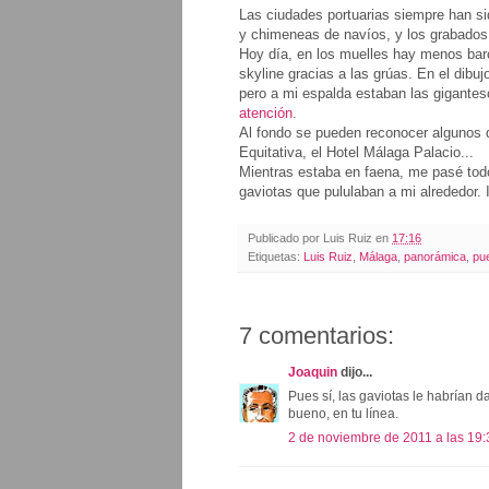
Las ciudades portuarias siempre han sid
y chimeneas de navíos, y los grabados 
Hoy día, en los muelles hay menos bar
skyline gracias a las grúas. En el dib
pero a mi espalda estaban las gigantes
atención
.
Al fondo se pueden reconocer algunos de 
Equitativa, el Hotel Málaga Palacio...
Mientras estaba en faena, me pasé todo
gaviotas que pululaban a mi alrededor. I
Publicado por
Luis Ruiz
en
17:16
Etiquetas:
Luis Ruiz
,
Málaga
,
panorámica
,
pu
7 comentarios:
Joaquin
dijo...
Pues sí, las gaviotas le habrían d
bueno, en tu línea.
2 de noviembre de 2011 a las 19: