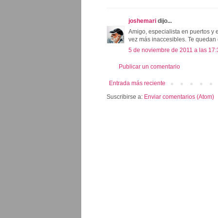
joshemari
dijo...
Amigo, especialista en puertos y 
vez más inaccesibles. Te quedan 
5 de noviembre de 2011 a las 17:
Publicar un comentario
Entrada más reciente
Suscribirse a:
Enviar comentarios (Atom)