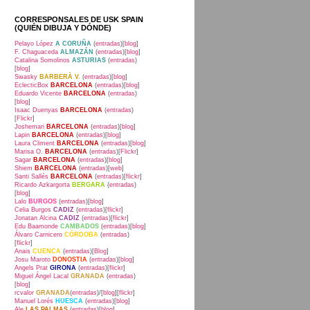
CORRESPONSALES DE USK SPAIN
(QUIÉN DIBUJA Y DÓNDE)
Pelayo López
A CORUÑA
(
entradas
)[
blog
]
F. Chaguaceda
ALMAZÁN
(
entradas
)[
blog
]
Catalina Somolinos
ASTURIAS
(
entradas
)
[
blog
]
Swasky
BARBERÀ V.
(
entradas
)[
blog
]
EclecticBox
BARCELONA
(
entradas
)[
blog
]
Eduardo Vicente
BARCELONA
(
entradas
)
[
blog
]
Isaac Duenyas
BARCELONA
(
entradas
)
[
Flickr
]
Joshemari
BARCELONA
(
entradas
)[
blog
]
Lapin
BARCELONA
(
entradas
)[
blog
]
Laura Climent
BARCELONA
(
entradas
)[
blog
]
Marisa O.
BARCELONA
(
entradas
)[
Flickr
]
Sagar
BARCELONA
(
entradas
)[
blog
]
Shiem
BARCELONA
(
entradas
)[
web
]
Santi Sallés
BARCELONA
(
entradas
)[
flickr
]
Ricardo Azkargorta
BERGARA
(
entradas
)
[
blog
]
Lalo
BURGOS
(
entradas
)[
blog
]
Celia Burgos
CADIZ
(
entradas
)[
flickr
]
Jonatan Alcina
CADIZ
(
entradas
)[
flickr
]
Edu Baamonde
CAMBADOS
(
entradas
)[
blog
]
Álvaro Carnicero
CÓRDOBA
(
entradas
)
[
flickr
]
Anais
CUENCA
(
entradas
)[
Blog
]
Josu Maroto
DONOSTIA
(
entradas
)[
blog
]
Angels Prat
GIRONA
(
entradas
)[
flickr
]
Miguel Ángel Lacal
GRANADA
(
entradas
)
[
blog
]
rcvalor
GRANADA
(
entradas
)/[
blog
][
flickr
]
Manuel Lorés
HUESCA
(
entradas
)[
blog
]
Ale
LAS PALMAS
(
entradas
)[
blog
]