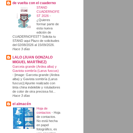
de vuelta con el cuaderno
STAND
CUADERNOFE
ST 2026
-
¿Quieres
formar parte de
esta nueva
edición de
CUADERNOFEST? Solicita tu
STAND aqui Plazo de solicitudes
del 02/08/2026 al 15/09/2026.
Hace 3 días
LALO (JUAN GONZALO
MIGUEL MARTÍNEZ)
Garceta grande (Ardea alba) y
Gaviota sombría (Larus fuscus)
-
[image: Garceta grande (Ardea
alba) y Gaviota sombría (Larus
fuscus)] Apunte realizado con
tinta china indeleble y rotuladores
de color de otra preciosa fot...
Hace 3 días
el almacén
Hoja de
contactos
-
Hoja
de contactos.
No está hecha
en papel
fotográfico, es