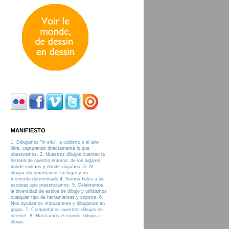
MANIFIESTO
1. Dibujamos "in situ", a cubierto o al aire
libre, capturando directamente lo que
observamos. 2. Nuestros dibujos cuentan la
historia de nuestro entorno, de los lugares
donde vivimos y donde viajamos. 3. Al
dibujar documentamos un lugar y un
momento determinado 4. Somos fieles a las
escenas que presenciamos. 5. Celebramos
la diversidad de estilos de dibujo y utilizamos
cualquier tipo de herramientas y soporte. 6.
Nos ayudamos mútuamente y dibujamos en
grupo. 7. Compartimos nuestros dibujos en
internet. 8. Mostramos el mundo, dibujo a
dibujo.