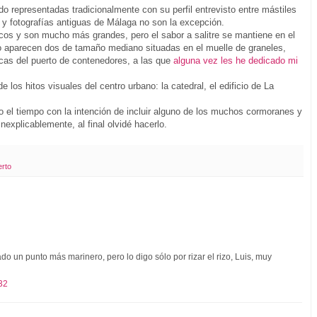
o representadas tradicionalmente con su perfil entrevisto entre mástiles
y fotografías antiguas de Málaga no son la excepción.
cos y son mucho más grandes, pero el sabor a salitre se mantiene en el
ujo aparecen dos de tamaño mediano situadas en el muelle de graneles,
cas del puerto de contenedores, a las que
alguna vez les he dedicado mi
los hitos visuales del centro urbano: la catedral, el edificio de La
 el tiempo con la intención de incluir alguno de los muchos cormoranes y
nexplicablemente, al final olvidé hacerlo.
erto
ado un punto más marinero, pero lo digo sólo por rizar el rizo, Luis, muy
32