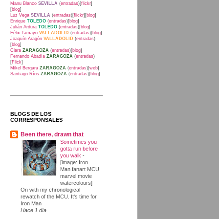
Manu Blanco
SEVILLA
(
entradas
)[
flickr
]
[
blog
]
Luz Vega
SEVILLA
(
entradas
)[
flickr
][
blog
]
Enrique
TOLEDO
(
entradas
)[
blog
]
Julián Ardura
TOLEDO
(
entradas
)[
blog
]
Félix Tamayo
VALLADOLID
(
entradas
)[
blog
]
Joaquín Aragón
VALLADOLID
(
entradas
)
[
blog
]
Clara
ZARAGOZA
(
entradas
)[
blog
]
Fernando Abadía
ZARAGOZA
(
entradas
)
[
Flick
]
Mikel Bergara
ZARAGOZA
(
entradas
)[
web
]
Santiago Ríos
ZARAGOZA
(
entradas
)[
blog
]
BLOGS DE LOS
CORRESPONSALES
Been there, drawn that
Sometimes you
gotta run before
you walk
-
[image: Iron
Man fanart MCU
marvel movie
watercolours]
On with my chronological
rewatch of the MCU. It's time for
Iron Man
Hace 1 día