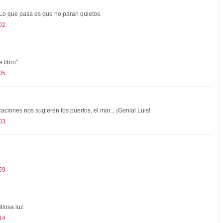
 Lo que pasa es que no paran quietos.
02
 libro".
05
caciones nos sugieren los puertos, el mar... ¡Genial Luis!
03
59
llosa luz
14