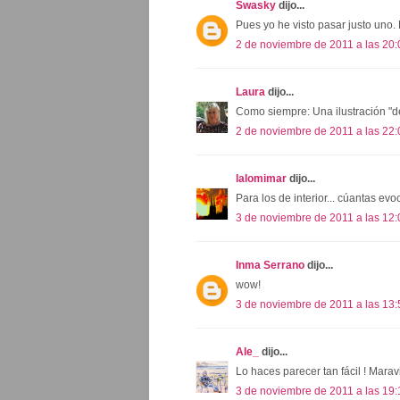
Swasky
dijo...
Pues yo he visto pasar justo uno.
2 de noviembre de 2011 a las 20:
Laura
dijo...
Como siempre: Una ilustración "de
2 de noviembre de 2011 a las 22:
lalomimar
dijo...
Para los de interior... cúantas evo
3 de noviembre de 2011 a las 12:
Inma Serrano
dijo...
wow!
3 de noviembre de 2011 a las 13:
Ale_
dijo...
Lo haces parecer tan fácil ! Maravi
3 de noviembre de 2011 a las 19: