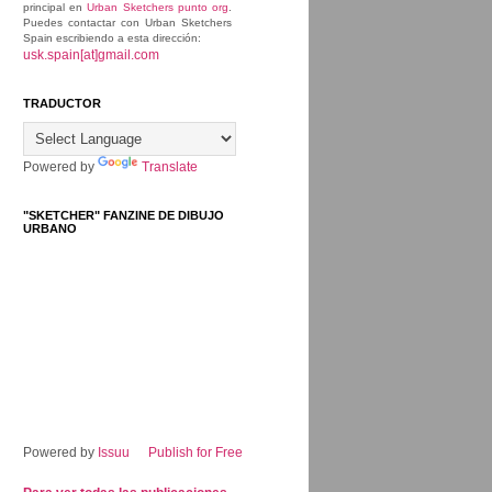
principal en
Urban Sketchers punto org
.
Puedes contactar con Urban Sketchers
Spain escribiendo a esta dirección:
usk.spain[at]gmail.com
TRADUCTOR
Powered by
Translate
"SKETCHER" FANZINE DE DIBUJO
URBANO
Powered by
Issuu
Publish for Free