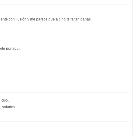
te con ilusión y me parece que a ti no te faltan ganas.
rte por aquí.
"
dijo...
o, saludos.