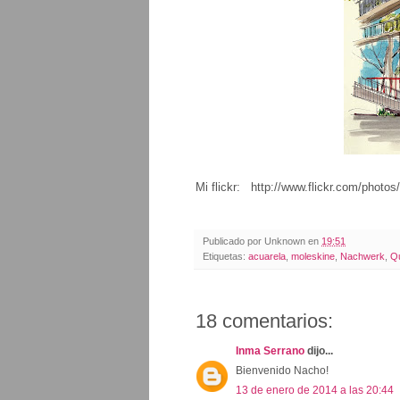
Mi flickr: http://www.flickr.com/photo
Publicado por
Unknown
en
19:51
Etiquetas:
acuarela
,
moleskine
,
Nachwerk
,
Qu
18 comentarios:
Inma Serrano
dijo...
Bienvenido Nacho!
13 de enero de 2014 a las 20:44