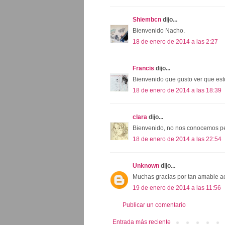
Shiembcn
dijo...
Bienvenido Nacho.
18 de enero de 2014 a las 2:27
Francis
dijo...
Bienvenido que gusto ver que est
18 de enero de 2014 a las 18:39
clara
dijo...
Bienvenido, no nos conocemos pe
18 de enero de 2014 a las 22:54
Unknown
dijo...
Muchas gracias por tan amable ac
19 de enero de 2014 a las 11:56
Publicar un comentario
Entrada más reciente