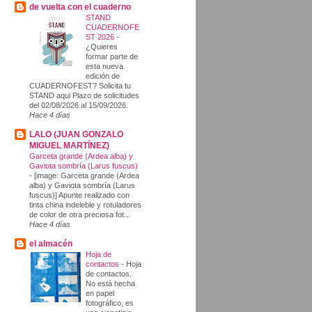
de vuelta con el cuaderno
STAND
CUADERNOFE
ST 2026
-
¿Quieres
formar parte de
esta nueva
edición de
CUADERNOFEST? Solicita tu
STAND aqui Plazo de solicitudes
del 02/08/2026 al 15/09/2026.
Hace 4 días
LALO (JUAN GONZALO
MIGUEL MARTÍNEZ)
Garceta grande (Ardea alba) y
Gaviota sombría (Larus fuscus)
-
[image: Garceta grande (Ardea
alba) y Gaviota sombría (Larus
fuscus)] Apunte realizado con
tinta china indeleble y rotuladores
de color de otra preciosa fot...
Hace 4 días
el almacén
Hoja de
contactos
-
Hoja
de contactos.
No está hecha
en papel
fotográfico, es