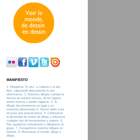
MANIFIESTO
1. Dibujamos "in situ", a cubierto o al aire
libre, capturando directamente lo que
observamos. 2. Nuestros dibujos cuentan la
historia de nuestro entorno, de los lugares
donde vivimos y donde viajamos. 3. Al
dibujar documentamos un lugar y un
momento determinado 4. Somos fieles a las
escenas que presenciamos. 5. Celebramos
la diversidad de estilos de dibujo y utilizamos
cualquier tipo de herramientas y soporte. 6.
Nos ayudamos mútuamente y dibujamos en
grupo. 7. Compartimos nuestros dibujos en
internet. 8. Mostramos el mundo, dibujo a
dibujo.