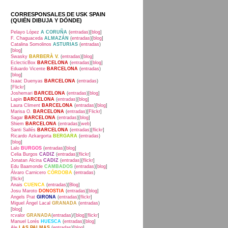
CORRESPONSALES DE USK SPAIN
(QUIÉN DIBUJA Y DÓNDE)
Pelayo López
A CORUÑA
(
entradas
)[
blog
]
F. Chaguaceda
ALMAZÁN
(
entradas
)[
blog
]
Catalina Somolinos
ASTURIAS
(
entradas
)
[
blog
]
Swasky
BARBERÀ V.
(
entradas
)[
blog
]
EclecticBox
BARCELONA
(
entradas
)[
blog
]
Eduardo Vicente
BARCELONA
(
entradas
)
[
blog
]
Isaac Duenyas
BARCELONA
(
entradas
)
[
Flickr
]
Joshemari
BARCELONA
(
entradas
)[
blog
]
Lapin
BARCELONA
(
entradas
)[
blog
]
Laura Climent
BARCELONA
(
entradas
)[
blog
]
Marisa O.
BARCELONA
(
entradas
)[
Flickr
]
Sagar
BARCELONA
(
entradas
)[
blog
]
Shiem
BARCELONA
(
entradas
)[
web
]
Santi Sallés
BARCELONA
(
entradas
)[
flickr
]
Ricardo Azkargorta
BERGARA
(
entradas
)
[
blog
]
Lalo
BURGOS
(
entradas
)[
blog
]
Celia Burgos
CADIZ
(
entradas
)[
flickr
]
Jonatan Alcina
CADIZ
(
entradas
)[
flickr
]
Edu Baamonde
CAMBADOS
(
entradas
)[
blog
]
Álvaro Carnicero
CÓRDOBA
(
entradas
)
[
flickr
]
Anais
CUENCA
(
entradas
)[
Blog
]
Josu Maroto
DONOSTIA
(
entradas
)[
blog
]
Angels Prat
GIRONA
(
entradas
)[
flickr
]
Miguel Ángel Lacal
GRANADA
(
entradas
)
[
blog
]
rcvalor
GRANADA
(
entradas
)/[
blog
][
flickr
]
Manuel Lorés
HUESCA
(
entradas
)[
blog
]
Ale
LAS PALMAS
(
entradas
)[
blog
]