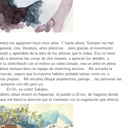
ablando) me aguijoneó hace unos años. Y hasta ahora. Siempre me han
 general, cine, literatura, artes plásticas… pero gracias al movimiento
ado y aprendido de la obra de los artistas que lo rodea. Eso no tiene
ido a observar las cosas de otra manera, a apreciar los detalles, a
ir tu sketchbook con el motivo ya seleccionado, sea un árbol en plena
… ahora siempre llevo un equipo de sketching encima… Me encanta la
 marcas; seguro que la mayoría habréis probado tantas como yo, e
mías propias… Me encanta dibujar arquitectura, paisaje… las personas las
ponerme con ello pero ya.
En fin, ya corto! Saludos.
 último urban sketch en Alquerías, el pueblo a 20 km. de Sagunto donde
que me llamó la atención por el contraste con la vegetación que ofrecía.