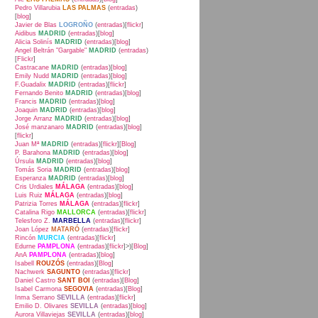
Pedro Villarubia
LAS PALMAS
(
entradas
)
[
blog
]
Javier de Blas
LOGROÑO
(
entradas
)[
flickr
]
Aidibus
MADRID
(
entradas
)[
blog
]
Alicia Solinís
MADRID
(
entradas
)[
blog
]
Angel Beltrán "Gargable"
MADRID
(
entradas
)
[
Flickr
]
Castracane
MADRID
(
entradas
)[
blog
]
Emily Nudd
MADRID
(
entradas
)[
blog
]
F.Guadalix
MADRID
(
entradas
)[
flickr
]
Fernando Benito
MADRID
(
entradas
)[
blog
]
Francis
MADRID
(
entradas
)[
blog
]
Joaquin
MADRID
(
entradas
)[
blog
]
Jorge Arranz
MADRID
(
entradas
)[
blog
]
José manzanaro
MADRID
(
entradas
)[
blog
]
[
flickr
]
Juan Mª
MADRID
(
entradas
)[
flickr
][
Blog
]
P. Barahona
MADRID
(
entradas
)[
blog
]
Úrsula
MADRID
(
entradas
)[
blog
]
Tomás Soria
MADRID
(
entradas
)[
blog
]
Esperanza
MADRID
(
entradas
)[
blog
]
Cris Urdiales
MÁLAGA
(
entradas
)[
blog
]
Luis Ruiz
MÁLAGA
(
entradas
)[
blog
]
Patrizia Torres
MÁLAGA
(
entradas
)[
flickr
]
Catalina Rigo
MALLORCA
(
entradas
)[
flickr
]
Telesforo Z.
MARBELLA
(
entradas
)[
flickr
]
Joan López
MATARÓ
(
entradas
)[
flickr
]
Rincón
MURCIA
(
entradas
)[
flickr
]
Edurne
PAMPLONA
(
entradas
)[
flickr
]>)[
Blog
]
AnA
PAMPLONA
(
entradas
)[
blog
]
Isabell
ROUZÓS
(
entradas
)[
Blog
]
Nachwerk
SAGUNTO
(
entradas
)[
flickr
]
Daniel Castro
SANT BOI
(
entradas
)[
Blog
]
Isabel Carmona
SEGOVIA
(
entradas
)[
Blog
]
Inma Serrano
SEVILLA
(
entradas
)[
flickr
]
Emilio D. Olivares
SEVILLA
(
entradas
)[
blog
]
Aurora Villaviejas
SEVILLA
(
entradas
)[
blog
]