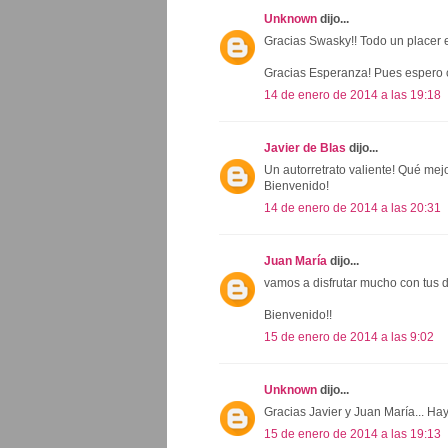
Unknown
dijo...
Gracias Swasky!! Todo un placer e
Gracias Esperanza! Pues espero 
14 de enero de 2014 a las 19:18
Javier de Blas
dijo...
Un autorretrato valiente! Qué mej
Bienvenido!
14 de enero de 2014 a las 20:31
Juan María
dijo...
vamos a disfrutar mucho con tus 
Bienvenido!!
15 de enero de 2014 a las 9:02
Unknown
dijo...
Gracias Javier y Juan María... Hay
15 de enero de 2014 a las 19:13