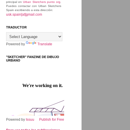
principal en
Urban Sketchers punto org
.
Puedes contactar con Urban Sketchers
Spain escribiendo a esta dirección:
usk.spain[at]gmail.com
TRADUCTOR
Powered by
Translate
"SKETCHER" FANZINE DE DIBUJO
URBANO
Powered by
Issuu
Publish for Free