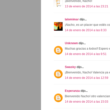
¡Bienvenido, Nacho!
13 de enero de 2014 a las 23:21
lalomimar
dijo...
¡Nacho, es un placer que estés c
14 de enero de 2014 a las 8:33
Unknown
dijo...
Muchas gracias a todos!! Espero es
14 de enero de 2014 a las 9:51
Swasky
dijo...
¡Bienvenido, Nacho! Valencia ya e
14 de enero de 2014 a las 12:59
Esperanza
dijo...
Bienvenido Nacho! otro valenciano
14 de enero de 2014 a las 15:03