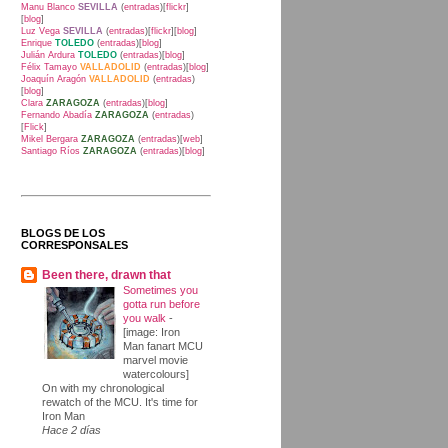
Manu Blanco
SEVILLA
(
entradas
)[
flickr
]
[
blog
]
Luz Vega
SEVILLA
(
entradas
)[
flickr
][
blog
]
Enrique
TOLEDO
(
entradas
)[
blog
]
Julián Ardura
TOLEDO
(
entradas
)[
blog
]
Félix Tamayo
VALLADOLID
(
entradas
)[
blog
]
Joaquín Aragón
VALLADOLID
(
entradas
)
[
blog
]
Clara
ZARAGOZA
(
entradas
)[
blog
]
Fernando Abadía
ZARAGOZA
(
entradas
)
[
Flick
]
Mikel Bergara
ZARAGOZA
(
entradas
)[
web
]
Santiago Ríos
ZARAGOZA
(
entradas
)[
blog
]
BLOGS DE LOS
CORRESPONSALES
Been there, drawn that
Sometimes you
gotta run before
you walk
-
[image: Iron
Man fanart MCU
marvel movie
watercolours]
On with my chronological
rewatch of the MCU. It's time for
Iron Man
Hace 2 días