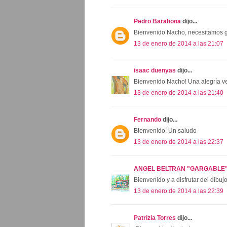
Pedro Barahona
dijo...
Bienvenido Nacho, necesitamos gen
13 de enero de 2014 a las 21:07
isaac duenyas
dijo...
Bienvenido Nacho! Una alegría ve
13 de enero de 2014 a las 21:40
Fernando
dijo...
Bienvenido. Un saludo
13 de enero de 2014 a las 22:37
ANGEL BELTRAN "GARGABLE
Bienvenido y a disfrutar del dibuj
13 de enero de 2014 a las 22:39
Patrizia Torres
dijo...