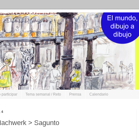
participar
Tema semanal / Reto
Prensa
Calendario
14
 Nachwerk > Sagunto