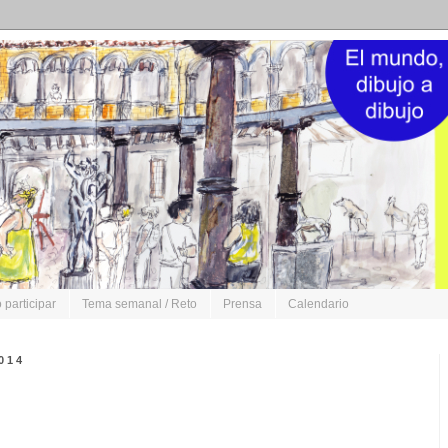
participar
Tema semanal / Reto
Prensa
Calendario
014