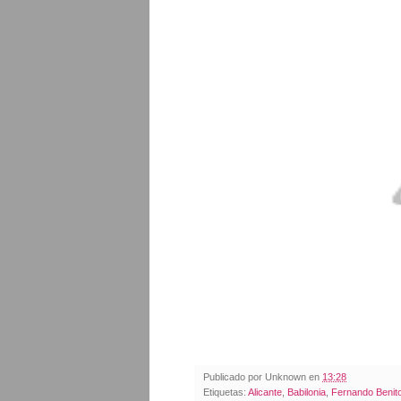
Publicado por
Unknown
en
13:28
Etiquetas:
Alicante
,
Babilonia
,
Fernando Benit