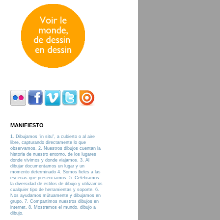
MANIFIESTO
1. Dibujamos "in situ", a cubierto o al aire
libre, capturando directamente lo que
observamos. 2. Nuestros dibujos cuentan la
historia de nuestro entorno, de los lugares
donde vivimos y donde viajamos. 3. Al
dibujar documentamos un lugar y un
momento determinado 4. Somos fieles a las
escenas que presenciamos. 5. Celebramos
la diversidad de estilos de dibujo y utilizamos
cualquier tipo de herramientas y soporte. 6.
Nos ayudamos mútuamente y dibujamos en
grupo. 7. Compartimos nuestros dibujos en
internet. 8. Mostramos el mundo, dibujo a
dibujo.