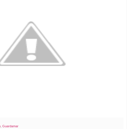
o
,
Guardamar