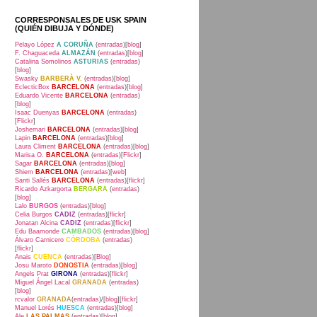
CORRESPONSALES DE USK SPAIN
(QUIÉN DIBUJA Y DÓNDE)
Pelayo López
A CORUÑA
(
entradas
)[
blog
]
F. Chaguaceda
ALMAZÁN
(
entradas
)[
blog
]
Catalina Somolinos
ASTURIAS
(
entradas
)
[
blog
]
Swasky
BARBERÀ V.
(
entradas
)[
blog
]
EclecticBox
BARCELONA
(
entradas
)[
blog
]
Eduardo Vicente
BARCELONA
(
entradas
)
[
blog
]
Isaac Duenyas
BARCELONA
(
entradas
)
[
Flickr
]
Joshemari
BARCELONA
(
entradas
)[
blog
]
Lapin
BARCELONA
(
entradas
)[
blog
]
Laura Climent
BARCELONA
(
entradas
)[
blog
]
Marisa O.
BARCELONA
(
entradas
)[
Flickr
]
Sagar
BARCELONA
(
entradas
)[
blog
]
Shiem
BARCELONA
(
entradas
)[
web
]
Santi Sallés
BARCELONA
(
entradas
)[
flickr
]
Ricardo Azkargorta
BERGARA
(
entradas
)
[
blog
]
Lalo
BURGOS
(
entradas
)[
blog
]
Celia Burgos
CADIZ
(
entradas
)[
flickr
]
Jonatan Alcina
CADIZ
(
entradas
)[
flickr
]
Edu Baamonde
CAMBADOS
(
entradas
)[
blog
]
Álvaro Carnicero
CÓRDOBA
(
entradas
)
[
flickr
]
Anais
CUENCA
(
entradas
)[
Blog
]
Josu Maroto
DONOSTIA
(
entradas
)[
blog
]
Angels Prat
GIRONA
(
entradas
)[
flickr
]
Miguel Ángel Lacal
GRANADA
(
entradas
)
[
blog
]
rcvalor
GRANADA
(
entradas
)/[
blog
][
flickr
]
Manuel Lorés
HUESCA
(
entradas
)[
blog
]
Ale
LAS PALMAS
(
entradas
)[
blog
]