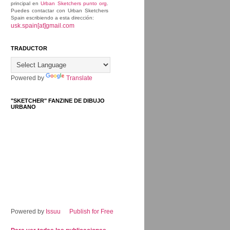
principal en
Urban Sketchers punto org
.
Puedes contactar con Urban Sketchers
Spain escribiendo a esta dirección:
usk.spain[at]gmail.com
TRADUCTOR
Powered by
Translate
"SKETCHER" FANZINE DE DIBUJO
URBANO
Powered by
Issuu
Publish for Free