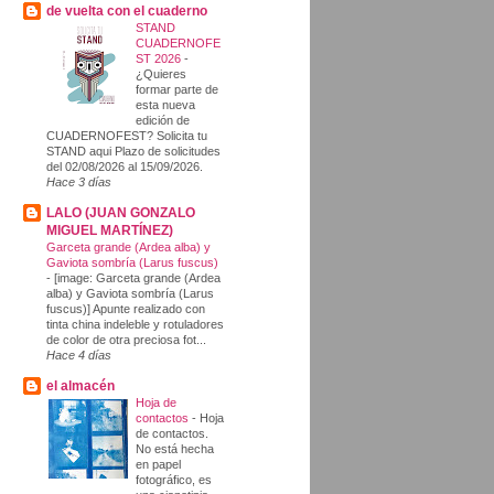
de vuelta con el cuaderno
STAND
CUADERNOFE
ST 2026
-
¿Quieres
formar parte de
esta nueva
edición de
CUADERNOFEST? Solicita tu
STAND aqui Plazo de solicitudes
del 02/08/2026 al 15/09/2026.
Hace 3 días
LALO (JUAN GONZALO
MIGUEL MARTÍNEZ)
Garceta grande (Ardea alba) y
Gaviota sombría (Larus fuscus)
-
[image: Garceta grande (Ardea
alba) y Gaviota sombría (Larus
fuscus)] Apunte realizado con
tinta china indeleble y rotuladores
de color de otra preciosa fot...
Hace 4 días
el almacén
Hoja de
contactos
-
Hoja
de contactos.
No está hecha
en papel
fotográfico, es