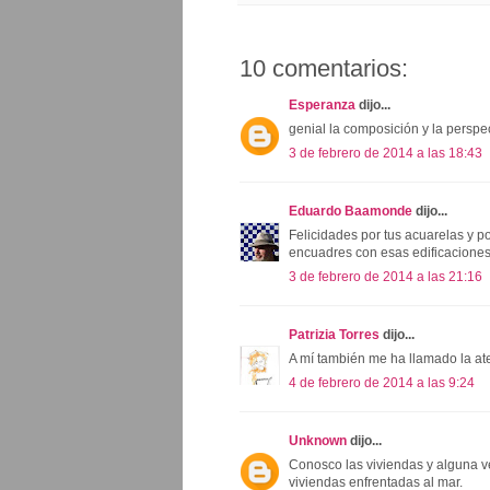
10 comentarios:
Esperanza
dijo...
genial la composición y la perspe
3 de febrero de 2014 a las 18:43
Eduardo Baamonde
dijo...
Felicidades por tus acuarelas y 
encuadres con esas edificaciones
3 de febrero de 2014 a las 21:16
Patrizia Torres
dijo...
A mí también me ha llamado la at
4 de febrero de 2014 a las 9:24
Unknown
dijo...
Conosco las viviendas y alguna v
viviendas enfrentadas al mar.