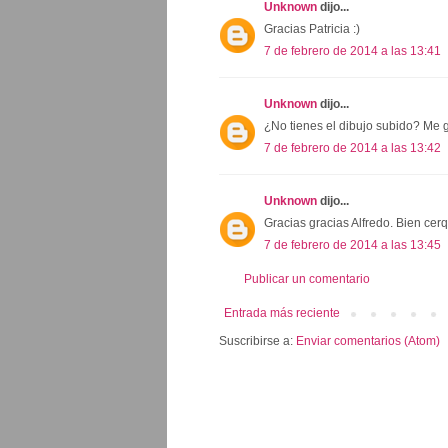
Unknown
dijo...
Gracias Patricia :)
7 de febrero de 2014 a las 13:41
Unknown
dijo...
¿No tienes el dibujo subido? Me g
7 de febrero de 2014 a las 13:42
Unknown
dijo...
Gracias gracias Alfredo. Bien cerq
7 de febrero de 2014 a las 13:45
Publicar un comentario
Entrada más reciente
Suscribirse a:
Enviar comentarios (Atom)