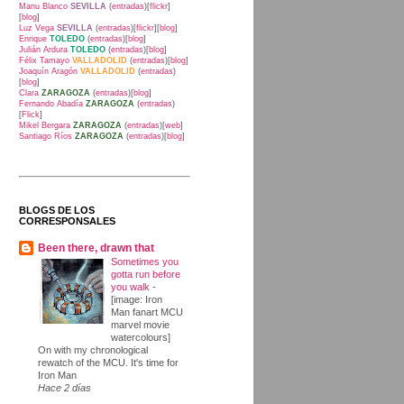
Manu Blanco
SEVILLA
(
entradas
)[
flickr
]
[
blog
]
Luz Vega
SEVILLA
(
entradas
)[
flickr
][
blog
]
Enrique
TOLEDO
(
entradas
)[
blog
]
Julián Ardura
TOLEDO
(
entradas
)[
blog
]
Félix Tamayo
VALLADOLID
(
entradas
)[
blog
]
Joaquín Aragón
VALLADOLID
(
entradas
)
[
blog
]
Clara
ZARAGOZA
(
entradas
)[
blog
]
Fernando Abadía
ZARAGOZA
(
entradas
)
[
Flick
]
Mikel Bergara
ZARAGOZA
(
entradas
)[
web
]
Santiago Ríos
ZARAGOZA
(
entradas
)[
blog
]
BLOGS DE LOS
CORRESPONSALES
Been there, drawn that
Sometimes you
gotta run before
you walk
-
[image: Iron
Man fanart MCU
marvel movie
watercolours]
On with my chronological
rewatch of the MCU. It's time for
Iron Man
Hace 2 días