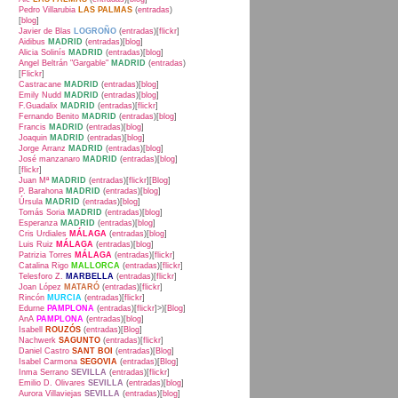
Pedro Villarubia
LAS PALMAS
(
entradas
)
[
blog
]
Javier de Blas
LOGROÑO
(
entradas
)[
flickr
]
Aidibus
MADRID
(
entradas
)[
blog
]
Alicia Solinís
MADRID
(
entradas
)[
blog
]
Angel Beltrán "Gargable"
MADRID
(
entradas
)
[
Flickr
]
Castracane
MADRID
(
entradas
)[
blog
]
Emily Nudd
MADRID
(
entradas
)[
blog
]
F.Guadalix
MADRID
(
entradas
)[
flickr
]
Fernando Benito
MADRID
(
entradas
)[
blog
]
Francis
MADRID
(
entradas
)[
blog
]
Joaquin
MADRID
(
entradas
)[
blog
]
Jorge Arranz
MADRID
(
entradas
)[
blog
]
José manzanaro
MADRID
(
entradas
)[
blog
]
[
flickr
]
Juan Mª
MADRID
(
entradas
)[
flickr
][
Blog
]
P. Barahona
MADRID
(
entradas
)[
blog
]
Úrsula
MADRID
(
entradas
)[
blog
]
Tomás Soria
MADRID
(
entradas
)[
blog
]
Esperanza
MADRID
(
entradas
)[
blog
]
Cris Urdiales
MÁLAGA
(
entradas
)[
blog
]
Luis Ruiz
MÁLAGA
(
entradas
)[
blog
]
Patrizia Torres
MÁLAGA
(
entradas
)[
flickr
]
Catalina Rigo
MALLORCA
(
entradas
)[
flickr
]
Telesforo Z.
MARBELLA
(
entradas
)[
flickr
]
Joan López
MATARÓ
(
entradas
)[
flickr
]
Rincón
MURCIA
(
entradas
)[
flickr
]
Edurne
PAMPLONA
(
entradas
)[
flickr
]>)[
Blog
]
AnA
PAMPLONA
(
entradas
)[
blog
]
Isabell
ROUZÓS
(
entradas
)[
Blog
]
Nachwerk
SAGUNTO
(
entradas
)[
flickr
]
Daniel Castro
SANT BOI
(
entradas
)[
Blog
]
Isabel Carmona
SEGOVIA
(
entradas
)[
Blog
]
Inma Serrano
SEVILLA
(
entradas
)[
flickr
]
Emilio D. Olivares
SEVILLA
(
entradas
)[
blog
]
Aurora Villaviejas
SEVILLA
(
entradas
)[
blog
]