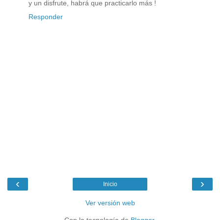
y un disfrute, habrá que practicarlo más !
Responder
‹
›
Inicio
Ver versión web
Con la tecnología de
Blogger
.