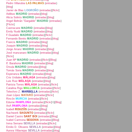
Pedro Villarubia
LAS PALMAS
(
entradas
)
[
blog
]
Javier de Blas
LOGROÑO
(
entradas
)[
flickr
]
Aidibus
MADRID
(
entradas
)[
blog
]
Alicia Solinís
MADRID
(
entradas
)[
blog
]
Angel Beltrán "Gargable"
MADRID
(
entradas
)
[
Flickr
]
Castracane
MADRID
(
entradas
)[
blog
]
Emily Nudd
MADRID
(
entradas
)[
blog
]
F.Guadalix
MADRID
(
entradas
)[
flickr
]
Fernando Benito
MADRID
(
entradas
)[
blog
]
Francis
MADRID
(
entradas
)[
blog
]
Joaquin
MADRID
(
entradas
)[
blog
]
Jorge Arranz
MADRID
(
entradas
)[
blog
]
José manzanaro
MADRID
(
entradas
)[
blog
]
[
flickr
]
Juan Mª
MADRID
(
entradas
)[
flickr
][
Blog
]
P. Barahona
MADRID
(
entradas
)[
blog
]
Úrsula
MADRID
(
entradas
)[
blog
]
Tomás Soria
MADRID
(
entradas
)[
blog
]
Esperanza
MADRID
(
entradas
)[
blog
]
Cris Urdiales
MÁLAGA
(
entradas
)[
blog
]
Luis Ruiz
MÁLAGA
(
entradas
)[
blog
]
Patrizia Torres
MÁLAGA
(
entradas
)[
flickr
]
Catalina Rigo
MALLORCA
(
entradas
)[
flickr
]
Telesforo Z.
MARBELLA
(
entradas
)[
flickr
]
Joan López
MATARÓ
(
entradas
)[
flickr
]
Rincón
MURCIA
(
entradas
)[
flickr
]
Edurne
PAMPLONA
(
entradas
)[
flickr
]>)[
Blog
]
AnA
PAMPLONA
(
entradas
)[
blog
]
Isabell
ROUZÓS
(
entradas
)[
Blog
]
Nachwerk
SAGUNTO
(
entradas
)[
flickr
]
Daniel Castro
SANT BOI
(
entradas
)[
Blog
]
Isabel Carmona
SEGOVIA
(
entradas
)[
Blog
]
Inma Serrano
SEVILLA
(
entradas
)[
flickr
]
Emilio D. Olivares
SEVILLA
(
entradas
)[
blog
]
Aurora Villaviejas
SEVILLA
(
entradas
)[
blog
]