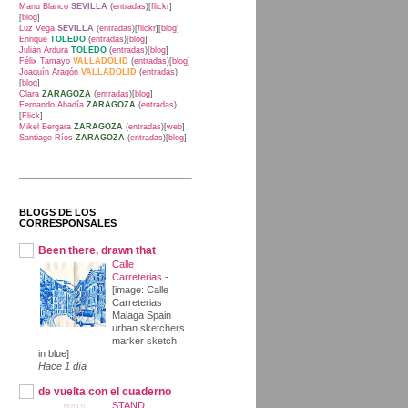
Manu Blanco
SEVILLA
(
entradas
)[
flickr
]
[
blog
]
Luz Vega
SEVILLA
(
entradas
)[
flickr
][
blog
]
Enrique
TOLEDO
(
entradas
)[
blog
]
Julián Ardura
TOLEDO
(
entradas
)[
blog
]
Félix Tamayo
VALLADOLID
(
entradas
)[
blog
]
Joaquín Aragón
VALLADOLID
(
entradas
)
[
blog
]
Clara
ZARAGOZA
(
entradas
)[
blog
]
Fernando Abadía
ZARAGOZA
(
entradas
)
[
Flick
]
Mikel Bergara
ZARAGOZA
(
entradas
)[
web
]
Santiago Ríos
ZARAGOZA
(
entradas
)[
blog
]
BLOGS DE LOS
CORRESPONSALES
Been there, drawn that
Calle
Carreterias
-
[image: Calle
Carreterias
Malaga Spain
urban sketchers
marker sketch
in blue]
Hace 1 día
de vuelta con el cuaderno
STAND