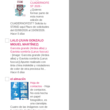
CUADERNOFE
ST 2026
-
¿Quieres
formar parte de
esta nueva
edición de
CUADERNOFEST? Solicita tu
STAND aqui Plazo de solicitudes
del 02/08/2026 al 15/09/2026.
Hace 5 días
LALO (JUAN GONZALO
MIGUEL MARTÍNEZ)
Garceta grande (Ardea alba) y
Gaviota sombría (Larus fuscus)
-
[image: Garceta grande (Ardea
alba) y Gaviota sombría (Larus
fuscus)] Apunte realizado con
tinta china indeleble y rotuladores
de color de otra preciosa fot...
Hace 6 días
el almacén
Hoja de
contactos
-
Hoja
de contactos.
No está hecha
en papel
fotográfico, es
una cianotipia.
Cuatro de las imágenes son de