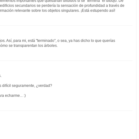
ementos importantes que quedarían diluidos si se "termina" el dibujo. De
 edificios secundarios se perdería la sensación de profundidad a través de
ormación relevante sobre los objetos singulares. ¡Está estupendo así!
s. Así, para mi, está "terminado", o sea, ya has dicho lo que querías
ómo se transparentan los árboles.
.
s difícil seguramente, ¿verdad?
a echarme... :)