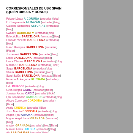
CORRESPONSALES DE USK SPAIN
(QUIÉN DIBUJA Y DÓNDE)
Pelayo López
A CORUÑA
(
entradas
)[
blog
]
F. Chaguaceda
ALMAZÁN
(
entradas
)[
blog
]
Catalina Somolinos
ASTURIAS
(
entradas
)
[
blog
]
Swasky
BARBERÀ V.
(
entradas
)[
blog
]
EclecticBox
BARCELONA
(
entradas
)[
blog
]
Eduardo Vicente
BARCELONA
(
entradas
)
[
blog
]
Isaac Duenyas
BARCELONA
(
entradas
)
[
Flickr
]
Joshemari
BARCELONA
(
entradas
)[
blog
]
Lapin
BARCELONA
(
entradas
)[
blog
]
Laura Climent
BARCELONA
(
entradas
)[
blog
]
Marisa O.
BARCELONA
(
entradas
)[
Flickr
]
Sagar
BARCELONA
(
entradas
)[
blog
]
Shiem
BARCELONA
(
entradas
)[
web
]
Santi Sallés
BARCELONA
(
entradas
)[
flickr
]
Ricardo Azkargorta
BERGARA
(
entradas
)
[
blog
]
Lalo
BURGOS
(
entradas
)[
blog
]
Celia Burgos
CADIZ
(
entradas
)[
flickr
]
Jonatan Alcina
CADIZ
(
entradas
)[
flickr
]
Edu Baamonde
CAMBADOS
(
entradas
)[
blog
]
Álvaro Carnicero
CÓRDOBA
(
entradas
)
[
flickr
]
Anais
CUENCA
(
entradas
)[
Blog
]
Josu Maroto
DONOSTIA
(
entradas
)[
blog
]
Angels Prat
GIRONA
(
entradas
)[
flickr
]
Miguel Ángel Lacal
GRANADA
(
entradas
)
[
blog
]
rcvalor
GRANADA
(
entradas
)/[
blog
][
flickr
]
Manuel Lorés
HUESCA
(
entradas
)[
blog
]
Ale
LAS PALMAS
(
entradas
)[
blog
]