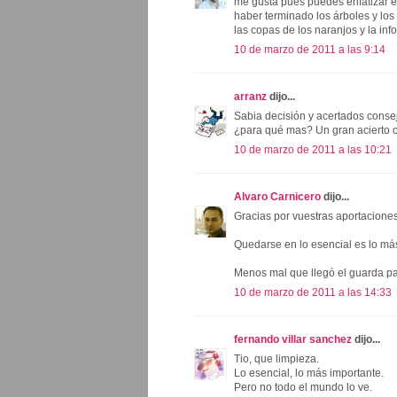
me gusta pues puedes enfatizar el
haber terminado los árboles y los
las copas de los naranjos y la inf
10 de marzo de 2011 a las 9:14
arranz
dijo...
Sabia decisión y acertados consejo
¿para qué mas? Un gran acierto c
10 de marzo de 2011 a las 10:21
Alvaro Carnicero
dijo...
Gracias por vuestras aportaciones
Quedarse en lo esencial es lo má
Menos mal que llegó el guarda par
10 de marzo de 2011 a las 14:33
fernando villar sanchez
dijo...
Tio, que limpieza.
Lo esencial, lo más importante.
Pero no todo el mundo lo ve.