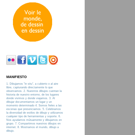
MANIFIESTO
1. Dibujamos "in situ", a cubierto o al aire
libre, capturando directamente lo que
observamos. 2. Nuestros dibujos cuentan la
historia de nuestro entorno, de los lugares
donde vivimos y donde viajamos. 3. Al
dibujar documentamos un lugar y un
momento determinado 4. Somos fieles a las
escenas que presenciamos. 5. Celebramos
la diversidad de estilos de dibujo y utilizamos
cualquier tipo de herramientas y soporte. 6.
Nos ayudamos mútuamente y dibujamos en
grupo. 7. Compartimos nuestros dibujos en
internet. 8. Mostramos el mundo, dibujo a
dibujo.