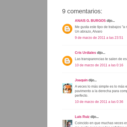
9 comentarios:
ANAIS G. BURGOS
dijo...
Me gusta este tipo de trabajos "a 
Un abrazo, Alvaro
9 de marzo de 2011 a las 23:51
Cris Urdiales
dijo...
Las transparencias te salen de es
10 de marzo de 2011 a las 0:16
Joaquin
dijo...
A veces lo más simple es lo más ef
pavimento a la derecha para comp
perfecto.
10 de marzo de 2011 a las 0:36
Luis Ruiz
dijo...
Coincido en que muchas veces es u