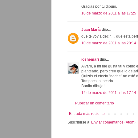
Gracias por tu dibujo.
10 de marzo de 2011 a las 17:25
Juan María
dijo...
que te voy a decir...., que esta per
10 de marzo de 2011 a las 20:14
joshemari
dijo...
Alvaro, a mi me gusta tal y como 
planteado, pero creo que lo dejar
Quizás el efecto "noche" no esté 
Tampoco lo tocaría.
Bonito dibujo!
12 de marzo de 2011 a las 17:14
Publicar un comentario
Entrada más reciente
Suscribirse a:
Enviar comentarios (Atom)