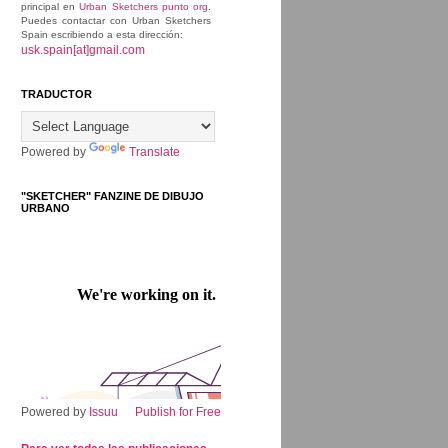
principal en
Urban Sketchers punto org
.
Puedes contactar con Urban Sketchers
Spain escribiendo a esta dirección:
usk.spain[at]gmail.com
TRADUCTOR
Powered by
Translate
"SKETCHER" FANZINE DE DIBUJO
URBANO
Powered by
Issuu
Publish for Free