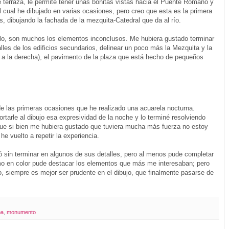
e terraza, le permite tener unas bonitas vistas hacia el Puente Romano y
el cual he dibujado en varias ocasiones, pero creo que esta es la primera
, dibujando la fachada de la mezquita-Catedral que da al río.
lo, son muchos los elementos inconclusos. Me hubiera gustado terminar
alles de los edificios secundarios, delinear un poco más la Mezquita y la
e a la derecha), el pavimento de la plaza que está hecho de pequeños
e las primeras ocasiones que he realizado una acuarela nocturna.
arle al dibujo esa expresividad de la noche y lo terminé resolviendo
, que si bien me hubiera gustado que tuviera mucha más fuerza no estoy
he vuelto a repetir la experiencia.
 sin terminar en algunos de sus detalles, pero al menos pude completar
omo en color pude destacar los elementos que más me interesaban; pero
o, siempre es mejor ser prudente en el dibujo, que finalmente pasarse de
ba
,
monumento