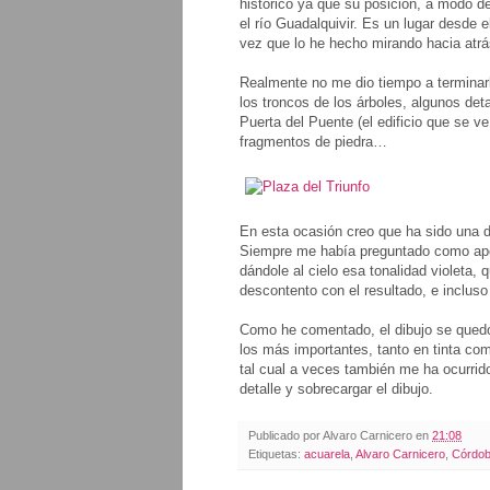
histórico ya que su posición, a modo d
el río Guadalquivir. Es un lugar desde 
vez que lo he hecho mirando hacia atrás
Realmente no me dio tiempo a terminar
los troncos de los árboles, algunos det
Puerta del Puente (el edificio que se v
fragmentos de piedra…
En esta ocasión creo que ha sido una d
Siempre me había preguntado como aport
dándole al cielo esa tonalidad violeta
descontento con el resultado, e incluso 
Como he comentado, el dibujo se quedó
los más importantes, tanto en tinta c
tal cual a veces también me ha ocurrid
detalle y sobrecargar el dibujo.
Publicado por
Alvaro Carnicero
en
21:08
Etiquetas:
acuarela
,
Alvaro Carnicero
,
Córdo