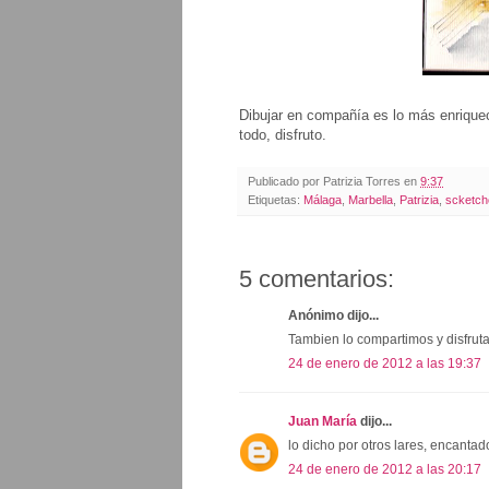
Dibujar en compañía es lo más enrique
todo, disfruto.
Publicado por
Patrizia Torres
en
9:37
Etiquetas:
Málaga
,
Marbella
,
Patrizia
,
scketch
5 comentarios:
Anónimo dijo...
Tambien lo compartimos y disfrut
24 de enero de 2012 a las 19:37
Juan María
dijo...
lo dicho por otros lares, encanta
24 de enero de 2012 a las 20:17