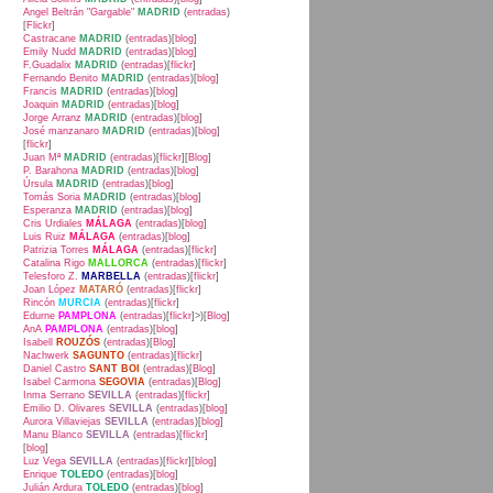
Angel Beltrán "Gargable"
MADRID
(
entradas
)
[
Flickr
]
Castracane
MADRID
(
entradas
)[
blog
]
Emily Nudd
MADRID
(
entradas
)[
blog
]
F.Guadalix
MADRID
(
entradas
)[
flickr
]
Fernando Benito
MADRID
(
entradas
)[
blog
]
Francis
MADRID
(
entradas
)[
blog
]
Joaquin
MADRID
(
entradas
)[
blog
]
Jorge Arranz
MADRID
(
entradas
)[
blog
]
José manzanaro
MADRID
(
entradas
)[
blog
]
[
flickr
]
Juan Mª
MADRID
(
entradas
)[
flickr
][
Blog
]
P. Barahona
MADRID
(
entradas
)[
blog
]
Úrsula
MADRID
(
entradas
)[
blog
]
Tomás Soria
MADRID
(
entradas
)[
blog
]
Esperanza
MADRID
(
entradas
)[
blog
]
Cris Urdiales
MÁLAGA
(
entradas
)[
blog
]
Luis Ruiz
MÁLAGA
(
entradas
)[
blog
]
Patrizia Torres
MÁLAGA
(
entradas
)[
flickr
]
Catalina Rigo
MALLORCA
(
entradas
)[
flickr
]
Telesforo Z.
MARBELLA
(
entradas
)[
flickr
]
Joan López
MATARÓ
(
entradas
)[
flickr
]
Rincón
MURCIA
(
entradas
)[
flickr
]
Edurne
PAMPLONA
(
entradas
)[
flickr
]>)[
Blog
]
AnA
PAMPLONA
(
entradas
)[
blog
]
Isabell
ROUZÓS
(
entradas
)[
Blog
]
Nachwerk
SAGUNTO
(
entradas
)[
flickr
]
Daniel Castro
SANT BOI
(
entradas
)[
Blog
]
Isabel Carmona
SEGOVIA
(
entradas
)[
Blog
]
Inma Serrano
SEVILLA
(
entradas
)[
flickr
]
Emilio D. Olivares
SEVILLA
(
entradas
)[
blog
]
Aurora Villaviejas
SEVILLA
(
entradas
)[
blog
]
Manu Blanco
SEVILLA
(
entradas
)[
flickr
]
[
blog
]
Luz Vega
SEVILLA
(
entradas
)[
flickr
][
blog
]
Enrique
TOLEDO
(
entradas
)[
blog
]
Julián Ardura
TOLEDO
(
entradas
)[
blog
]