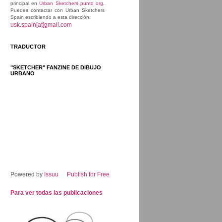
principal en
Urban Sketchers punto org
.
Puedes contactar con Urban Sketchers
Spain escribiendo a esta dirección:
usk.spain[at]gmail.com
TRADUCTOR
"SKETCHER" FANZINE DE DIBUJO
URBANO
Powered by
Issuu
Publish for Free
Para ver todas las publicaciones