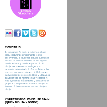
MANIFIESTO
1. Dibujamos "in situ", a cubierto o al aire
libre, capturando directamente lo que
observamos. 2. Nuestros dibujos cuentan la
historia de nuestro entorno, de los lugares
donde vivimos y donde viajamos. 3. Al
dibujar documentamos un lugar y un
momento determinado 4. Somos fieles a las
escenas que presenciamos. 5. Celebramos
la diversidad de estilos de dibujo y utilizamos
cualquier tipo de herramientas y soporte. 6.
Nos ayudamos mútuamente y dibujamos en
grupo. 7. Compartimos nuestros dibujos en
internet. 8. Mostramos el mundo, dibujo a
dibujo.
CORRESPONSALES DE USK SPAIN
(QUIÉN DIBUJA Y DÓNDE)