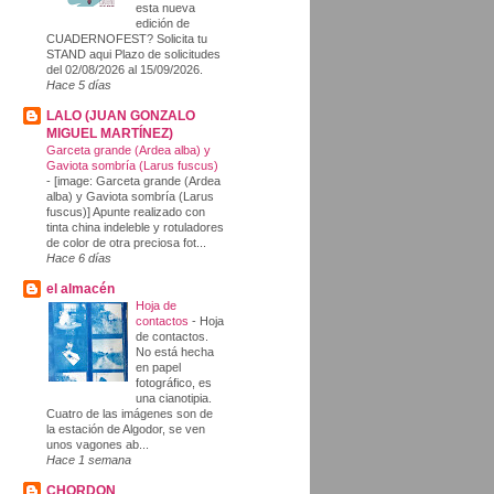
esta nueva
edición de
CUADERNOFEST? Solicita tu
STAND aqui Plazo de solicitudes
del 02/08/2026 al 15/09/2026.
Hace 5 días
LALO (JUAN GONZALO
MIGUEL MARTÍNEZ)
Garceta grande (Ardea alba) y
Gaviota sombría (Larus fuscus)
-
[image: Garceta grande (Ardea
alba) y Gaviota sombría (Larus
fuscus)] Apunte realizado con
tinta china indeleble y rotuladores
de color de otra preciosa fot...
Hace 6 días
el almacén
Hoja de
contactos
-
Hoja
de contactos.
No está hecha
en papel
fotográfico, es
una cianotipia.
Cuatro de las imágenes son de
la estación de Algodor, se ven
unos vagones ab...
Hace 1 semana
CHORDON