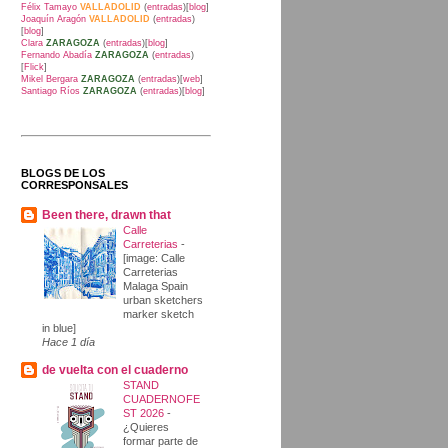
Félix Tamayo
VALLADOLID
(
entradas
)[
blog
]
Joaquín Aragón
VALLADOLID
(
entradas
)
[
blog
]
Clara
ZARAGOZA
(
entradas
)[
blog
]
Fernando Abadía
ZARAGOZA
(
entradas
)
[
Flick
]
Mikel Bergara
ZARAGOZA
(
entradas
)[
web
]
Santiago Ríos
ZARAGOZA
(
entradas
)[
blog
]
BLOGS DE LOS
CORRESPONSALES
Been there, drawn that
Calle
Carreterias
-
[image: Calle
Carreterias
Malaga Spain
urban sketchers
marker sketch
in blue]
Hace 1 día
de vuelta con el cuaderno
STAND
CUADERNOFE
ST 2026
-
¿Quieres
formar parte de