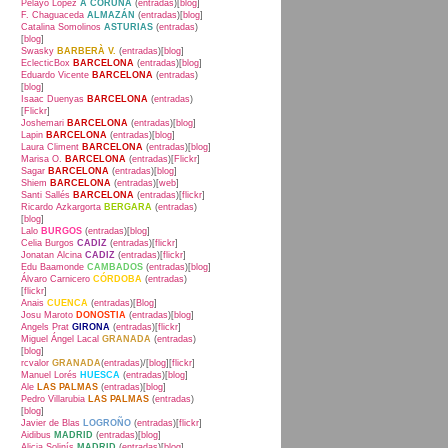
Pelayo López
A CORUÑA
(
entradas
)[
blog
]
F. Chaguaceda
ALMAZÁN
(
entradas
)[
blog
]
Catalina Somolinos
ASTURIAS
(
entradas
)
[
blog
]
Swasky
BARBERÀ V.
(
entradas
)[
blog
]
EclecticBox
BARCELONA
(
entradas
)[
blog
]
Eduardo Vicente
BARCELONA
(
entradas
)
[
blog
]
Isaac Duenyas
BARCELONA
(
entradas
)
[
Flickr
]
Joshemari
BARCELONA
(
entradas
)[
blog
]
Lapin
BARCELONA
(
entradas
)[
blog
]
Laura Climent
BARCELONA
(
entradas
)[
blog
]
Marisa O.
BARCELONA
(
entradas
)[
Flickr
]
Sagar
BARCELONA
(
entradas
)[
blog
]
Shiem
BARCELONA
(
entradas
)[
web
]
Santi Sallés
BARCELONA
(
entradas
)[
flickr
]
Ricardo Azkargorta
BERGARA
(
entradas
)
[
blog
]
Lalo
BURGOS
(
entradas
)[
blog
]
Celia Burgos
CADIZ
(
entradas
)[
flickr
]
Jonatan Alcina
CADIZ
(
entradas
)[
flickr
]
Edu Baamonde
CAMBADOS
(
entradas
)[
blog
]
Álvaro Carnicero
CÓRDOBA
(
entradas
)
[
flickr
]
Anais
CUENCA
(
entradas
)[
Blog
]
Josu Maroto
DONOSTIA
(
entradas
)[
blog
]
Angels Prat
GIRONA
(
entradas
)[
flickr
]
Miguel Ángel Lacal
GRANADA
(
entradas
)
[
blog
]
rcvalor
GRANADA
(
entradas
)/[
blog
][
flickr
]
Manuel Lorés
HUESCA
(
entradas
)[
blog
]
Ale
LAS PALMAS
(
entradas
)[
blog
]
Pedro Villarubia
LAS PALMAS
(
entradas
)
[
blog
]
Javier de Blas
LOGROÑO
(
entradas
)[
flickr
]
Aidibus
MADRID
(
entradas
)[
blog
]
Alicia Solinís
MADRID
(
entradas
)[
blog
]