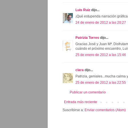
Luis Ruiz
dijo...
¡Qué estupenda narración gráfica
24 de enero de 2012 a las 20:27
Patrizia Torres
dijo...
Gracias José y Juan Mª. Disfrut
cuándo el próximo encuentro, Lui
25 de enero de 2012 a las 15:46
clara
dijo...
Patrizia, geniales...mucha calma y
25 de enero de 2012 a las 22:55
Publicar un comentario
Entrada más reciente
Suscribirse a:
Enviar comentarios (Atom)