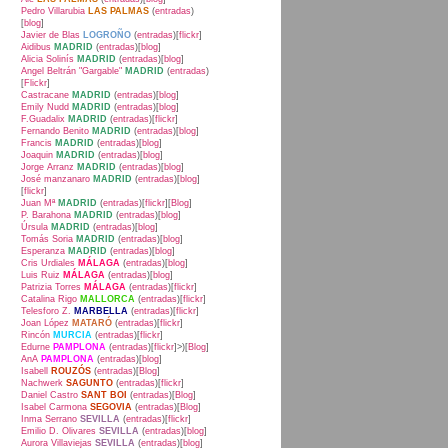
Pedro Villarubia
LAS PALMAS
(
entradas
)
[
blog
]
Javier de Blas
LOGROÑO
(
entradas
)[
flickr
]
Aidibus
MADRID
(
entradas
)[
blog
]
Alicia Solinís
MADRID
(
entradas
)[
blog
]
Angel Beltrán "Gargable"
MADRID
(
entradas
)
[
Flickr
]
Castracane
MADRID
(
entradas
)[
blog
]
Emily Nudd
MADRID
(
entradas
)[
blog
]
F.Guadalix
MADRID
(
entradas
)[
flickr
]
Fernando Benito
MADRID
(
entradas
)[
blog
]
Francis
MADRID
(
entradas
)[
blog
]
Joaquin
MADRID
(
entradas
)[
blog
]
Jorge Arranz
MADRID
(
entradas
)[
blog
]
José manzanaro
MADRID
(
entradas
)[
blog
]
[
flickr
]
Juan Mª
MADRID
(
entradas
)[
flickr
][
Blog
]
P. Barahona
MADRID
(
entradas
)[
blog
]
Úrsula
MADRID
(
entradas
)[
blog
]
Tomás Soria
MADRID
(
entradas
)[
blog
]
Esperanza
MADRID
(
entradas
)[
blog
]
Cris Urdiales
MÁLAGA
(
entradas
)[
blog
]
Luis Ruiz
MÁLAGA
(
entradas
)[
blog
]
Patrizia Torres
MÁLAGA
(
entradas
)[
flickr
]
Catalina Rigo
MALLORCA
(
entradas
)[
flickr
]
Telesforo Z.
MARBELLA
(
entradas
)[
flickr
]
Joan López
MATARÓ
(
entradas
)[
flickr
]
Rincón
MURCIA
(
entradas
)[
flickr
]
Edurne
PAMPLONA
(
entradas
)[
flickr
]>)[
Blog
]
AnA
PAMPLONA
(
entradas
)[
blog
]
Isabell
ROUZÓS
(
entradas
)[
Blog
]
Nachwerk
SAGUNTO
(
entradas
)[
flickr
]
Daniel Castro
SANT BOI
(
entradas
)[
Blog
]
Isabel Carmona
SEGOVIA
(
entradas
)[
Blog
]
Inma Serrano
SEVILLA
(
entradas
)[
flickr
]
Emilio D. Olivares
SEVILLA
(
entradas
)[
blog
]
Aurora Villaviejas
SEVILLA
(
entradas
)[
blog
]