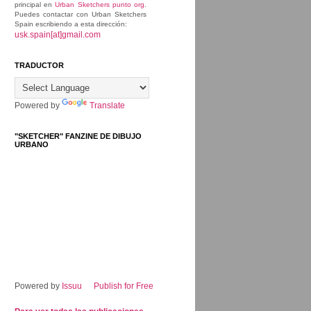
principal en
Urban Sketchers punto org
.
Puedes contactar con Urban Sketchers
Spain escribiendo a esta dirección:
usk.spain[at]gmail.com
TRADUCTOR
Powered by
Translate
"SKETCHER" FANZINE DE DIBUJO
URBANO
Powered by
Issuu
Publish for Free