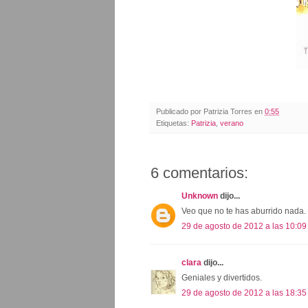
Publicado por
Patrizia Torres
en
0:55
Etiquetas:
Patrizia
,
verano
6 comentarios:
Unknown
dijo...
Veo que no te has aburrido nada. 
29 de agosto de 2012 a las 10:09
clara
dijo...
Geniales y divertidos.
29 de agosto de 2012 a las 18:35