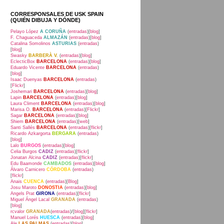
CORRESPONSALES DE USK SPAIN
(QUIÉN DIBUJA Y DÓNDE)
Pelayo López
A CORUÑA
(
entradas
)[
blog
]
F. Chaguaceda
ALMAZÁN
(
entradas
)[
blog
]
Catalina Somolinos
ASTURIAS
(
entradas
)
[
blog
]
Swasky
BARBERÀ V.
(
entradas
)[
blog
]
EclecticBox
BARCELONA
(
entradas
)[
blog
]
Eduardo Vicente
BARCELONA
(
entradas
)
[
blog
]
Isaac Duenyas
BARCELONA
(
entradas
)
[
Flickr
]
Joshemari
BARCELONA
(
entradas
)[
blog
]
Lapin
BARCELONA
(
entradas
)[
blog
]
Laura Climent
BARCELONA
(
entradas
)[
blog
]
Marisa O.
BARCELONA
(
entradas
)[
Flickr
]
Sagar
BARCELONA
(
entradas
)[
blog
]
Shiem
BARCELONA
(
entradas
)[
web
]
Santi Sallés
BARCELONA
(
entradas
)[
flickr
]
Ricardo Azkargorta
BERGARA
(
entradas
)
[
blog
]
Lalo
BURGOS
(
entradas
)[
blog
]
Celia Burgos
CADIZ
(
entradas
)[
flickr
]
Jonatan Alcina
CADIZ
(
entradas
)[
flickr
]
Edu Baamonde
CAMBADOS
(
entradas
)[
blog
]
Álvaro Carnicero
CÓRDOBA
(
entradas
)
[
flickr
]
Anais
CUENCA
(
entradas
)[
Blog
]
Josu Maroto
DONOSTIA
(
entradas
)[
blog
]
Angels Prat
GIRONA
(
entradas
)[
flickr
]
Miguel Ángel Lacal
GRANADA
(
entradas
)
[
blog
]
rcvalor
GRANADA
(
entradas
)/[
blog
][
flickr
]
Manuel Lorés
HUESCA
(
entradas
)[
blog
]
Ale
LAS PALMAS
(
entradas
)[
blog
]