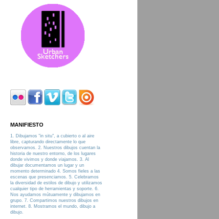
MANIFIESTO
1. Dibujamos "in situ", a cubierto o al aire
libre, capturando directamente lo que
observamos. 2. Nuestros dibujos cuentan la
historia de nuestro entorno, de los lugares
donde vivimos y donde viajamos. 3. Al
dibujar documentamos un lugar y un
momento determinado 4. Somos fieles a las
escenas que presenciamos. 5. Celebramos
la diversidad de estilos de dibujo y utilizamos
cualquier tipo de herramientas y soporte. 6.
Nos ayudamos mútuamente y dibujamos en
grupo. 7. Compartimos nuestros dibujos en
internet. 8. Mostramos el mundo, dibujo a
dibujo.