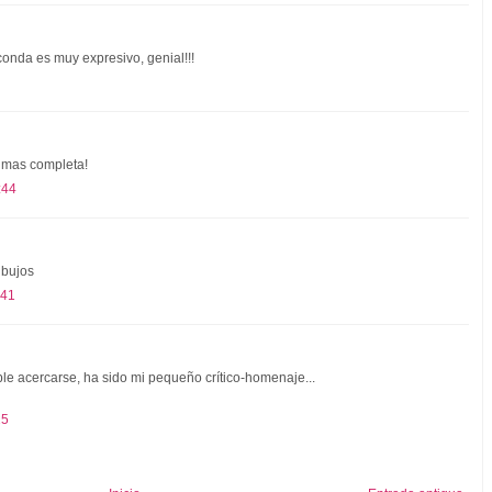
conda es muy expresivo, genial!!!
a mas completa!
:44
ibujos
:41
ble acercarse, ha sido mi pequeño crítico-homenaje...
25