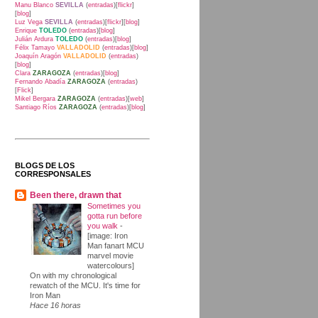
Manu Blanco
SEVILLA
(
entradas
)[
flickr
]
[
blog
]
Luz Vega
SEVILLA
(
entradas
)[
flickr
][
blog
]
Enrique
TOLEDO
(
entradas
)[
blog
]
Julián Ardura
TOLEDO
(
entradas
)[
blog
]
Félix Tamayo
VALLADOLID
(
entradas
)[
blog
]
Joaquín Aragón
VALLADOLID
(
entradas
)
[
blog
]
Clara
ZARAGOZA
(
entradas
)[
blog
]
Fernando Abadía
ZARAGOZA
(
entradas
)
[
Flick
]
Mikel Bergara
ZARAGOZA
(
entradas
)[
web
]
Santiago Ríos
ZARAGOZA
(
entradas
)[
blog
]
BLOGS DE LOS
CORRESPONSALES
Been there, drawn that
Sometimes you
gotta run before
you walk
-
[image: Iron
Man fanart MCU
marvel movie
watercolours]
On with my chronological
rewatch of the MCU. It's time for
Iron Man
Hace 16 horas