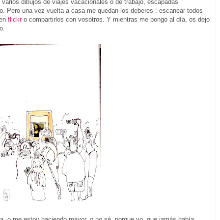
 varios dibujos de viajes vacacionales o de trabajo, escapadas
to. Pero una vez vuelta a casa me quedan los deberes : escanear todos
 en
flickr
o compartirlos con vosotros. Y mientras me pongo al día, os dejo
o.
, o me estoy haciendo mayor, o no sé, porque yo, que jamás había