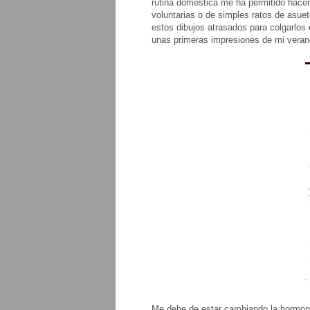
rutina doméstica me ha permitido hacer
voluntarias o de simples ratos de asue
estos dibujos atrasados para colgarlos
unas primeras impresiones de mi veran
Me debe de estar cambiando la hormona