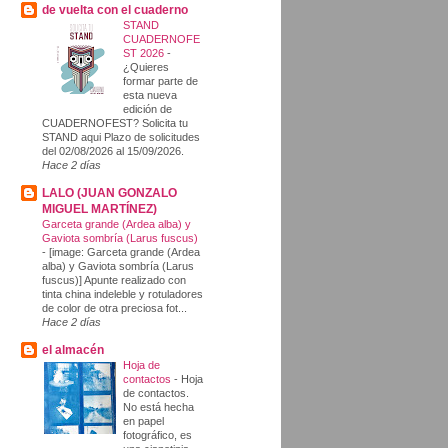
de vuelta con el cuaderno
STAND
CUADERNOFE
ST 2026
-
¿Quieres
formar parte de
esta nueva
edición de
CUADERNOFEST? Solicita tu
STAND aqui Plazo de solicitudes
del 02/08/2026 al 15/09/2026.
Hace 2 días
LALO (JUAN GONZALO
MIGUEL MARTÍNEZ)
Garceta grande (Ardea alba) y
Gaviota sombría (Larus fuscus)
-
[image: Garceta grande (Ardea
alba) y Gaviota sombría (Larus
fuscus)] Apunte realizado con
tinta china indeleble y rotuladores
de color de otra preciosa fot...
Hace 2 días
el almacén
Hoja de
contactos
-
Hoja
de contactos.
No está hecha
en papel
fotográfico, es