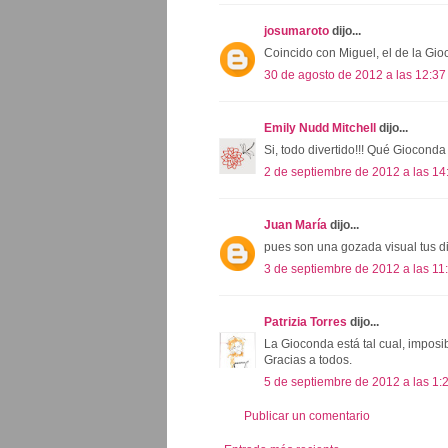
josumaroto
dijo...
Coincido con Miguel, el de la Gio
30 de agosto de 2012 a las 12:37
Emily Nudd Mitchell
dijo...
Si, todo divertido!!! Qué Giocond
2 de septiembre de 2012 a las 14
Juan María
dijo...
pues son una gozada visual tus d
3 de septiembre de 2012 a las 11
Patrizia Torres
dijo...
La Gioconda está tal cual, imposi
Gracias a todos.
5 de septiembre de 2012 a las 1:
Publicar un comentario