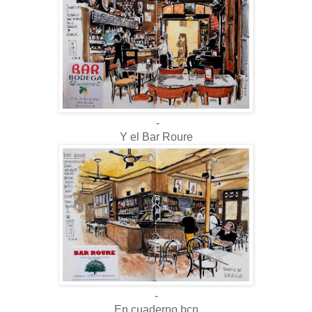
-
Y el Bar Roure
-
En cuaderno bcn