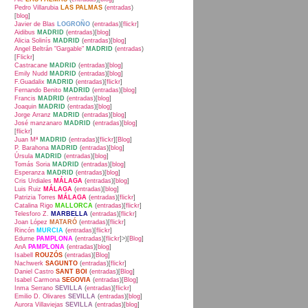
Pedro Villarubia
LAS PALMAS
(
entradas
)
[
blog
]
Javier de Blas
LOGROÑO
(
entradas
)[
flickr
]
Aidibus
MADRID
(
entradas
)[
blog
]
Alicia Solinís
MADRID
(
entradas
)[
blog
]
Angel Beltrán "Gargable"
MADRID
(
entradas
)
[
Flickr
]
Castracane
MADRID
(
entradas
)[
blog
]
Emily Nudd
MADRID
(
entradas
)[
blog
]
F.Guadalix
MADRID
(
entradas
)[
flickr
]
Fernando Benito
MADRID
(
entradas
)[
blog
]
Francis
MADRID
(
entradas
)[
blog
]
Joaquin
MADRID
(
entradas
)[
blog
]
Jorge Arranz
MADRID
(
entradas
)[
blog
]
José manzanaro
MADRID
(
entradas
)[
blog
]
[
flickr
]
Juan Mª
MADRID
(
entradas
)[
flickr
][
Blog
]
P. Barahona
MADRID
(
entradas
)[
blog
]
Úrsula
MADRID
(
entradas
)[
blog
]
Tomás Soria
MADRID
(
entradas
)[
blog
]
Esperanza
MADRID
(
entradas
)[
blog
]
Cris Urdiales
MÁLAGA
(
entradas
)[
blog
]
Luis Ruiz
MÁLAGA
(
entradas
)[
blog
]
Patrizia Torres
MÁLAGA
(
entradas
)[
flickr
]
Catalina Rigo
MALLORCA
(
entradas
)[
flickr
]
Telesforo Z.
MARBELLA
(
entradas
)[
flickr
]
Joan López
MATARÓ
(
entradas
)[
flickr
]
Rincón
MURCIA
(
entradas
)[
flickr
]
Edurne
PAMPLONA
(
entradas
)[
flickr
]>)[
Blog
]
AnA
PAMPLONA
(
entradas
)[
blog
]
Isabell
ROUZÓS
(
entradas
)[
Blog
]
Nachwerk
SAGUNTO
(
entradas
)[
flickr
]
Daniel Castro
SANT BOI
(
entradas
)[
Blog
]
Isabel Carmona
SEGOVIA
(
entradas
)[
Blog
]
Inma Serrano
SEVILLA
(
entradas
)[
flickr
]
Emilio D. Olivares
SEVILLA
(
entradas
)[
blog
]
Aurora Villaviejas
SEVILLA
(
entradas
)[
blog
]