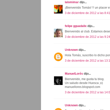
lalomimar
dijo...
¡Bienvenido Tomás! Y un placer el
3 de diciembre de 2012 a las 8:4
felipe gguadalix
dijo...
Bienvenido al club. Estamos dese
3 de diciembre de 2012 a las 9:2
Unknown
dijo...
Hola Tomás, suscribo lo dicho por 
3 de diciembre de 2012 a las 13:
ManuelLorés
dijo...
Bienvenido, me gusta tu blog.
Un saludo desde Huesca ;o)
manuellores.blogspot.com
3 de diciembre de 2012 a las 14:
Unknown
dijo...