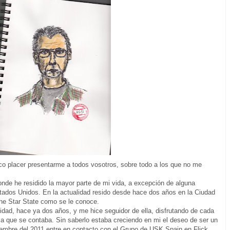
co placer presentarme a todos vosotros, sobre todo a los que no me
nde he residido la mayor parte de mi vida, a excepción de alguna
dos Unidos. En la actualidad resido desde hace dos años en la Ciudad
ne Star State como se le conoce.
dad, hace ya dos años, y me hice seguidor de ella, disfrutando de cada
ria que se contaba. Sin saberlo estaba creciendo en mi el deseo de ser un
embre del 2011 entre en contacto con el Grupo de USK Spain en Flick,