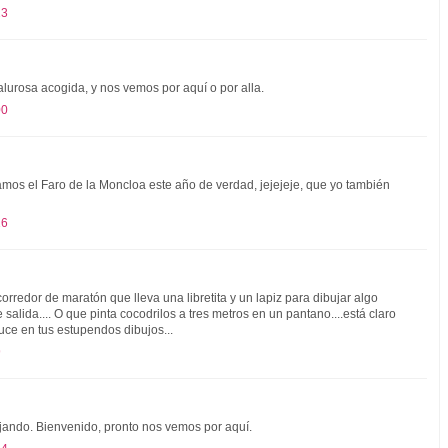
23
lurosa acogida, y nos vemos por aquí o por alla.
00
amos el Faro de la Moncloa este año de verdad, jejejeje, que yo también
16
corredor de maratón que lleva una libretita y un lapiz para dibujar algo
 salida.... O que pinta cocodrilos a tres metros en un pantano....está claro
uce en tus estupendos dibujos...
9
ujando. Bienvenido, pronto nos vemos por aquí.