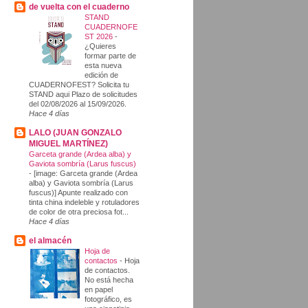
de vuelta con el cuaderno
STAND
CUADERNOFE
ST 2026
-
¿Quieres
formar parte de
esta nueva
edición de
CUADERNOFEST? Solicita tu
STAND aqui Plazo de solicitudes
del 02/08/2026 al 15/09/2026.
Hace 4 días
LALO (JUAN GONZALO
MIGUEL MARTÍNEZ)
Garceta grande (Ardea alba) y
Gaviota sombría (Larus fuscus)
-
[image: Garceta grande (Ardea
alba) y Gaviota sombría (Larus
fuscus)] Apunte realizado con
tinta china indeleble y rotuladores
de color de otra preciosa fot...
Hace 4 días
el almacén
Hoja de
contactos
-
Hoja
de contactos.
No está hecha
en papel
fotográfico, es