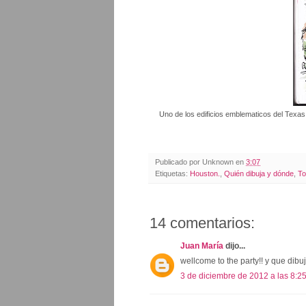
Uno de los edificios emblematicos del Texa
Publicado por
Unknown
en
3:07
Etiquetas:
Houston.
,
Quién dibuja y dónde
,
To
14 comentarios:
Juan María
dijo...
wellcome to the party!! y que dib
3 de diciembre de 2012 a las 8:2