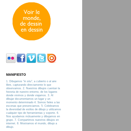
MANIFIESTO
1. Dibujamos "in situ", a cubierto o al aire
libre, capturando directamente lo que
observamos. 2. Nuestros dibujos cuentan la
historia de nuestro entorno, de los lugares
donde vivimos y donde viajamos. 3. Al
dibujar documentamos un lugar y un
momento determinado 4. Somos fieles a las
escenas que presenciamos. 5. Celebramos
la diversidad de estilos de dibujo y utilizamos
cualquier tipo de herramientas y soporte. 6.
Nos ayudamos mútuamente y dibujamos en
grupo. 7. Compartimos nuestros dibujos en
internet. 8. Mostramos el mundo, dibujo a
dibujo.