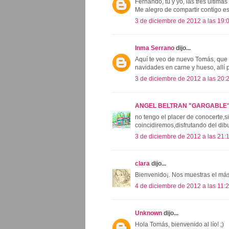
Fernando, tú y yo, las tres última
Me alegro de compartir contigo e
3 de diciembre de 2012 a las 19:
Inma Serrano
dijo...
Aquí te veo de nuevo Tomás, que al
navidades en carne y hueso, allí 
3 de diciembre de 2012 a las 20:
ANGEL BELTRAN "GARGABLE
no tengo el placer de conocerte,si
coincidiremos,disfrutando del dibu
3 de diciembre de 2012 a las 21:
clara
dijo...
Bienvenido¡. Nos muestras el más
4 de diciembre de 2012 a las 11:
Unknown
dijo...
Hola Tomás, bienvenido al lío! ;)