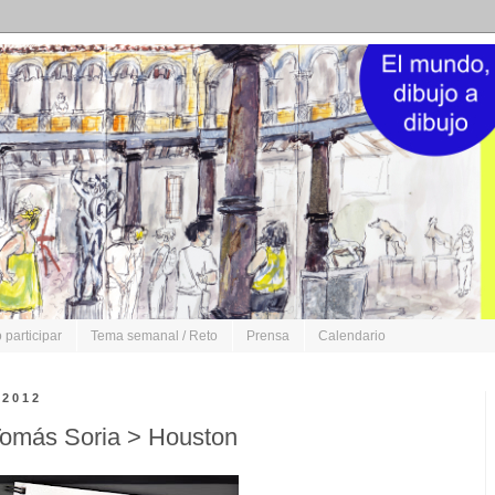
participar
Tema semanal / Reto
Prensa
Calendario
 2012
Tomás Soria > Houston