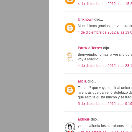
4 de diciembre de 2012 a las 15:
Unknown
dijo...
Muchísimas gracias por vuestra ca
4 de diciembre de 2012 a las 19:
Patrizia Torres
dijo...
Bienvenido, Tomás, a ver si dibuj
voy a Madrid.
4 de diciembre de 2012 a las 23:
alicia
dijo...
Tomas!!! que voy a decir al unico 
mientras que dan el pistoletazo de
que esto te gusta mucho y se trad
5 de diciembre de 2012 a las 9:1
aidibus
dijo...
y que calienta los maratones dib