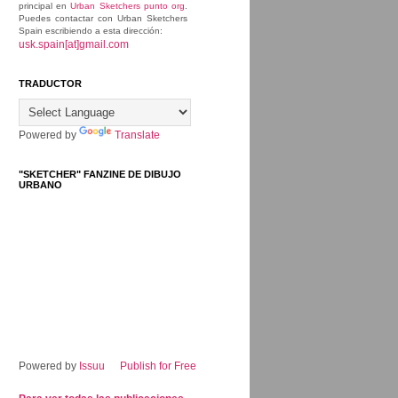
principal en
Urban Sketchers punto org
.
Puedes contactar con Urban Sketchers
Spain escribiendo a esta dirección:
usk.spain[at]gmail.com
TRADUCTOR
Powered by
Translate
"SKETCHER" FANZINE DE DIBUJO
URBANO
Powered by
Issuu
Publish for Free