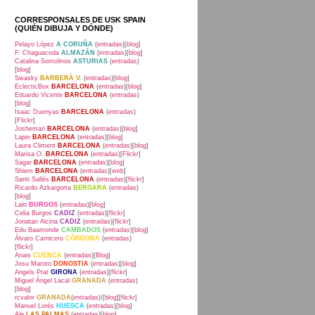
CORRESPONSALES DE USK SPAIN
(QUIÉN DIBUJA Y DÓNDE)
Pelayo López
A CORUÑA
(
entradas
)[
blog
]
F. Chaguaceda
ALMAZÁN
(
entradas
)[
blog
]
Catalina Somolinos
ASTURIAS
(
entradas
)
[
blog
]
Swasky
BARBERÀ V.
(
entradas
)[
blog
]
EclecticBox
BARCELONA
(
entradas
)[
blog
]
Eduardo Vicente
BARCELONA
(
entradas
)
[
blog
]
Isaac Duenyas
BARCELONA
(
entradas
)
[
Flickr
]
Joshemari
BARCELONA
(
entradas
)[
blog
]
Lapin
BARCELONA
(
entradas
)[
blog
]
Laura Climent
BARCELONA
(
entradas
)[
blog
]
Marisa O.
BARCELONA
(
entradas
)[
Flickr
]
Sagar
BARCELONA
(
entradas
)[
blog
]
Shiem
BARCELONA
(
entradas
)[
web
]
Santi Sallés
BARCELONA
(
entradas
)[
flickr
]
Ricardo Azkargorta
BERGARA
(
entradas
)
[
blog
]
Lalo
BURGOS
(
entradas
)[
blog
]
Celia Burgos
CADIZ
(
entradas
)[
flickr
]
Jonatan Alcina
CADIZ
(
entradas
)[
flickr
]
Edu Baamonde
CAMBADOS
(
entradas
)[
blog
]
Álvaro Carnicero
CÓRDOBA
(
entradas
)
[
flickr
]
Anais
CUENCA
(
entradas
)[
Blog
]
Josu Maroto
DONOSTIA
(
entradas
)[
blog
]
Angels Prat
GIRONA
(
entradas
)[
flickr
]
Miguel Ángel Lacal
GRANADA
(
entradas
)
[
blog
]
rcvalor
GRANADA
(
entradas
)/[
blog
][
flickr
]
Manuel Lorés
HUESCA
(
entradas
)[
blog
]
Ale
LAS PALMAS
(
entradas
)[
blog
]