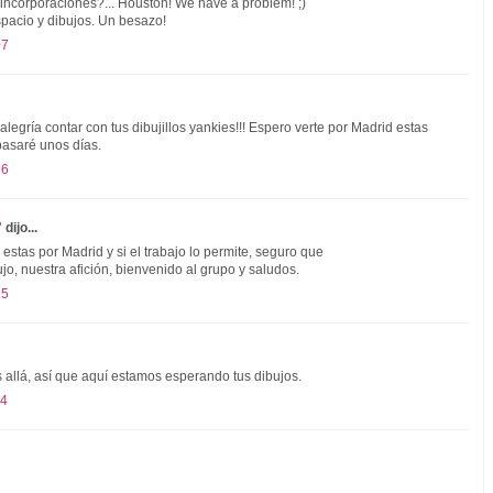
s incorporaciones?... Houston! We have a problem! ;)
spacio y dibujos. Un besazo!
07
egría contar con tus dibujillos yankies!!! Espero verte por Madrid estas
pasaré unos días.
26
"
dijo...
 estas por Madrid y si el trabajo lo permite, seguro que
jo, nuestra afición, bienvenido al grupo y saludos.
15
 allá, así que aquí estamos esperando tus dibujos.
24