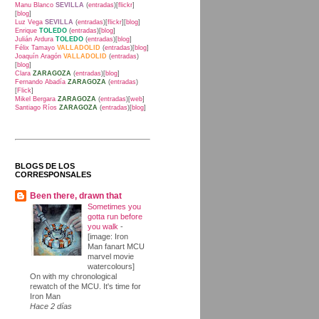
Manu Blanco
SEVILLA
(
entradas
)[
flickr
]
[
blog
]
Luz Vega
SEVILLA
(
entradas
)[
flickr
][
blog
]
Enrique
TOLEDO
(
entradas
)[
blog
]
Julián Ardura
TOLEDO
(
entradas
)[
blog
]
Félix Tamayo
VALLADOLID
(
entradas
)[
blog
]
Joaquín Aragón
VALLADOLID
(
entradas
)
[
blog
]
Clara
ZARAGOZA
(
entradas
)[
blog
]
Fernando Abadía
ZARAGOZA
(
entradas
)
[
Flick
]
Mikel Bergara
ZARAGOZA
(
entradas
)[
web
]
Santiago Ríos
ZARAGOZA
(
entradas
)[
blog
]
BLOGS DE LOS
CORRESPONSALES
Been there, drawn that
Sometimes you
gotta run before
you walk
-
[image: Iron
Man fanart MCU
marvel movie
watercolours]
On with my chronological
rewatch of the MCU. It's time for
Iron Man
Hace 2 días