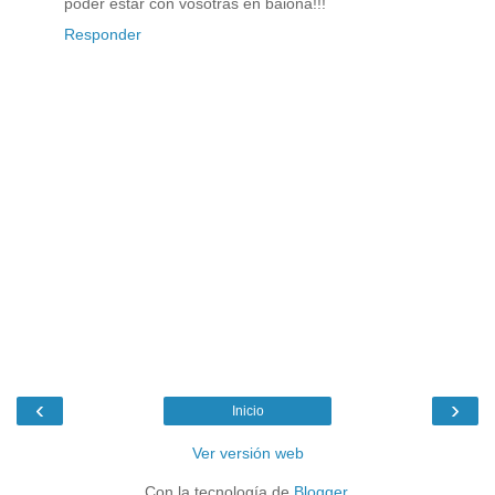
poder estar con vosotras en baiona!!!
Responder
‹
›
Inicio
Ver versión web
Con la tecnología de
Blogger
.