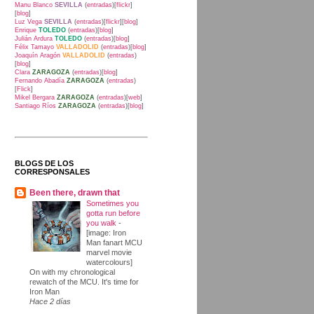
Manu Blanco
SEVILLA
(
entradas
)[
flickr
]
[
blog
]
Luz Vega
SEVILLA
(
entradas
)[
flickr
][
blog
]
Enrique
TOLEDO
(
entradas
)[
blog
]
Julián Ardura
TOLEDO
(
entradas
)[
blog
]
Félix Tamayo
VALLADOLID
(
entradas
)[
blog
]
Joaquín Aragón
VALLADOLID
(
entradas
)
[
blog
]
Clara
ZARAGOZA
(
entradas
)[
blog
]
Fernando Abadía
ZARAGOZA
(
entradas
)
[
Flick
]
Mikel Bergara
ZARAGOZA
(
entradas
)[
web
]
Santiago Ríos
ZARAGOZA
(
entradas
)[
blog
]
BLOGS DE LOS
CORRESPONSALES
Been there, drawn that
Sometimes you
gotta run before
you walk
-
[image: Iron
Man fanart MCU
marvel movie
watercolours]
On with my chronological
rewatch of the MCU. It's time for
Iron Man
Hace 2 días