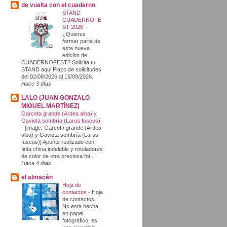
de vuelta con el cuaderno
STAND
CUADERNOFE
ST 2026
-
¿Quieres
formar parte de
esta nueva
edición de
CUADERNOFEST? Solicita tu
STAND aqui Plazo de solicitudes
del 02/08/2026 al 15/09/2026.
Hace 3 días
LALO (JUAN GONZALO
MIGUEL MARTÍNEZ)
Garceta grande (Ardea alba) y
Gaviota sombría (Larus fuscus)
-
[image: Garceta grande (Ardea
alba) y Gaviota sombría (Larus
fuscus)] Apunte realizado con
tinta china indeleble y rotuladores
de color de otra preciosa fot...
Hace 4 días
el almacén
Hoja de
contactos
-
Hoja
de contactos.
No está hecha
en papel
fotográfico, es