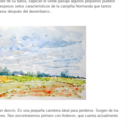
edor de su bahía, salpican el verde paisaje algunos pequeños pueblos
s espesos setos característicos de la campiña Normanda que tantos
anos después del desembarco...
n desvío. Es una pequeña carretera ideal para perderse. Surgen de los
es. Nos encontraremos primero con Ardevon, que cuenta actualmente