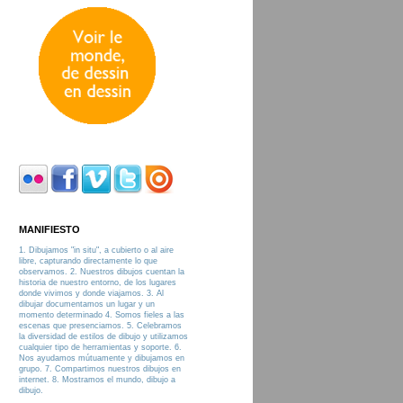
MANIFIESTO
1. Dibujamos "in situ", a cubierto o al aire
libre, capturando directamente lo que
observamos. 2. Nuestros dibujos cuentan la
historia de nuestro entorno, de los lugares
donde vivimos y donde viajamos. 3. Al
dibujar documentamos un lugar y un
momento determinado 4. Somos fieles a las
escenas que presenciamos. 5. Celebramos
la diversidad de estilos de dibujo y utilizamos
cualquier tipo de herramientas y soporte. 6.
Nos ayudamos mútuamente y dibujamos en
grupo. 7. Compartimos nuestros dibujos en
internet. 8. Mostramos el mundo, dibujo a
dibujo.