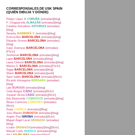
CORRESPONSALES DE USK SPAIN
(QUIÉN DIBUJA Y DÓNDE)
Pelayo López
A CORUÑA
(
entradas
)[
blog
]
F. Chaguaceda
ALMAZÁN
(
entradas
)[
blog
]
Catalina Somolinos
ASTURIAS
(
entradas
)
[
blog
]
Swasky
BARBERÀ V.
(
entradas
)[
blog
]
EclecticBox
BARCELONA
(
entradas
)[
blog
]
Eduardo Vicente
BARCELONA
(
entradas
)
[
blog
]
Isaac Duenyas
BARCELONA
(
entradas
)
[
Flickr
]
Joshemari
BARCELONA
(
entradas
)[
blog
]
Lapin
BARCELONA
(
entradas
)[
blog
]
Laura Climent
BARCELONA
(
entradas
)[
blog
]
Marisa O.
BARCELONA
(
entradas
)[
Flickr
]
Sagar
BARCELONA
(
entradas
)[
blog
]
Shiem
BARCELONA
(
entradas
)[
web
]
Santi Sallés
BARCELONA
(
entradas
)[
flickr
]
Ricardo Azkargorta
BERGARA
(
entradas
)
[
blog
]
Lalo
BURGOS
(
entradas
)[
blog
]
Celia Burgos
CADIZ
(
entradas
)[
flickr
]
Jonatan Alcina
CADIZ
(
entradas
)[
flickr
]
Edu Baamonde
CAMBADOS
(
entradas
)[
blog
]
Álvaro Carnicero
CÓRDOBA
(
entradas
)
[
flickr
]
Anais
CUENCA
(
entradas
)[
Blog
]
Josu Maroto
DONOSTIA
(
entradas
)[
blog
]
Angels Prat
GIRONA
(
entradas
)[
flickr
]
Miguel Ángel Lacal
GRANADA
(
entradas
)
[
blog
]
rcvalor
GRANADA
(
entradas
)/[
blog
][
flickr
]
Manuel Lorés
HUESCA
(
entradas
)[
blog
]
Ale
LAS PALMAS
(
entradas
)[
blog
]