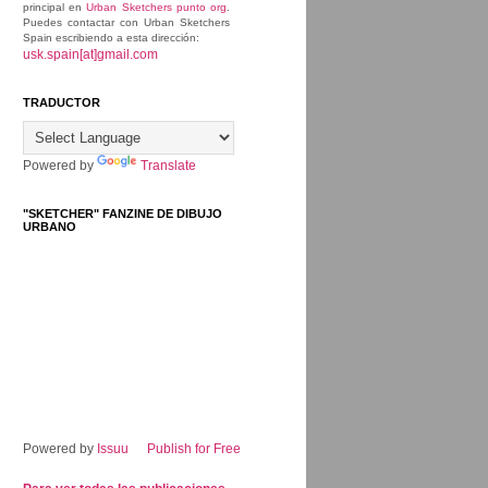
principal en
Urban Sketchers punto org
.
Puedes contactar con Urban Sketchers
Spain escribiendo a esta dirección:
usk.spain[at]gmail.com
TRADUCTOR
Powered by
Translate
"SKETCHER" FANZINE DE DIBUJO
URBANO
Powered by
Issuu
Publish for Free