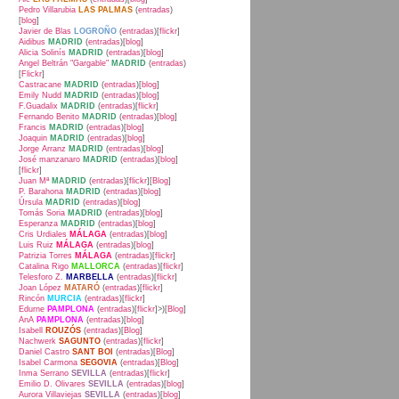
Pedro Villarubia
LAS PALMAS
(
entradas
)
[
blog
]
Javier de Blas
LOGROÑO
(
entradas
)[
flickr
]
Aidibus
MADRID
(
entradas
)[
blog
]
Alicia Solinís
MADRID
(
entradas
)[
blog
]
Angel Beltrán "Gargable"
MADRID
(
entradas
)
[
Flickr
]
Castracane
MADRID
(
entradas
)[
blog
]
Emily Nudd
MADRID
(
entradas
)[
blog
]
F.Guadalix
MADRID
(
entradas
)[
flickr
]
Fernando Benito
MADRID
(
entradas
)[
blog
]
Francis
MADRID
(
entradas
)[
blog
]
Joaquin
MADRID
(
entradas
)[
blog
]
Jorge Arranz
MADRID
(
entradas
)[
blog
]
José manzanaro
MADRID
(
entradas
)[
blog
]
[
flickr
]
Juan Mª
MADRID
(
entradas
)[
flickr
][
Blog
]
P. Barahona
MADRID
(
entradas
)[
blog
]
Úrsula
MADRID
(
entradas
)[
blog
]
Tomás Soria
MADRID
(
entradas
)[
blog
]
Esperanza
MADRID
(
entradas
)[
blog
]
Cris Urdiales
MÁLAGA
(
entradas
)[
blog
]
Luis Ruiz
MÁLAGA
(
entradas
)[
blog
]
Patrizia Torres
MÁLAGA
(
entradas
)[
flickr
]
Catalina Rigo
MALLORCA
(
entradas
)[
flickr
]
Telesforo Z.
MARBELLA
(
entradas
)[
flickr
]
Joan López
MATARÓ
(
entradas
)[
flickr
]
Rincón
MURCIA
(
entradas
)[
flickr
]
Edurne
PAMPLONA
(
entradas
)[
flickr
]>)[
Blog
]
AnA
PAMPLONA
(
entradas
)[
blog
]
Isabell
ROUZÓS
(
entradas
)[
Blog
]
Nachwerk
SAGUNTO
(
entradas
)[
flickr
]
Daniel Castro
SANT BOI
(
entradas
)[
Blog
]
Isabel Carmona
SEGOVIA
(
entradas
)[
Blog
]
Inma Serrano
SEVILLA
(
entradas
)[
flickr
]
Emilio D. Olivares
SEVILLA
(
entradas
)[
blog
]
Aurora Villaviejas
SEVILLA
(
entradas
)[
blog
]