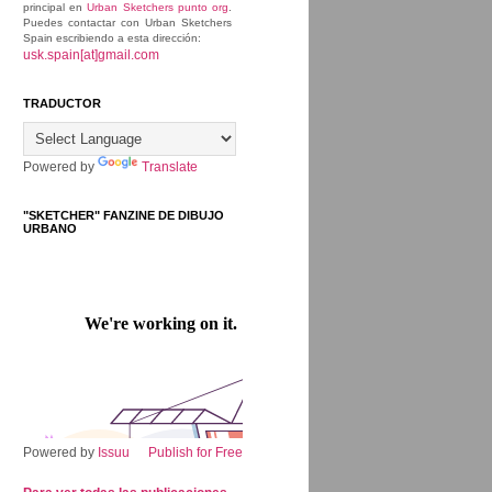
principal en
Urban Sketchers punto org
.
Puedes contactar con Urban Sketchers
Spain escribiendo a esta dirección:
usk.spain[at]gmail.com
TRADUCTOR
Powered by
Translate
"SKETCHER" FANZINE DE DIBUJO
URBANO
Powered by
Issuu
Publish for Free