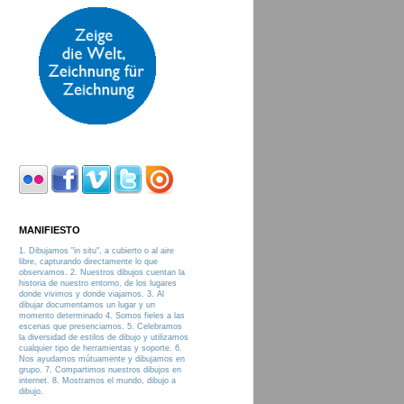
MANIFIESTO
1. Dibujamos "in situ", a cubierto o al aire
libre, capturando directamente lo que
observamos. 2. Nuestros dibujos cuentan la
historia de nuestro entorno, de los lugares
donde vivimos y donde viajamos. 3. Al
dibujar documentamos un lugar y un
momento determinado 4. Somos fieles a las
escenas que presenciamos. 5. Celebramos
la diversidad de estilos de dibujo y utilizamos
cualquier tipo de herramientas y soporte. 6.
Nos ayudamos mútuamente y dibujamos en
grupo. 7. Compartimos nuestros dibujos en
internet. 8. Mostramos el mundo, dibujo a
dibujo.