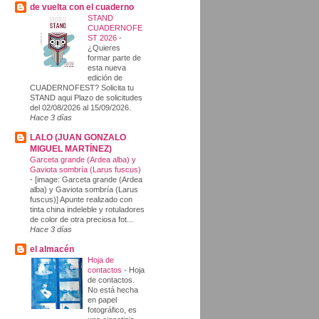
de vuelta con el cuaderno
STAND
CUADERNOFE
ST 2026
-
¿Quieres
formar parte de
esta nueva
edición de
CUADERNOFEST? Solicita tu
STAND aqui Plazo de solicitudes
del 02/08/2026 al 15/09/2026.
Hace 3 días
LALO (JUAN GONZALO
MIGUEL MARTÍNEZ)
Garceta grande (Ardea alba) y
Gaviota sombría (Larus fuscus)
-
[image: Garceta grande (Ardea
alba) y Gaviota sombría (Larus
fuscus)] Apunte realizado con
tinta china indeleble y rotuladores
de color de otra preciosa fot...
Hace 3 días
el almacén
Hoja de
contactos
-
Hoja
de contactos.
No está hecha
en papel
fotográfico, es