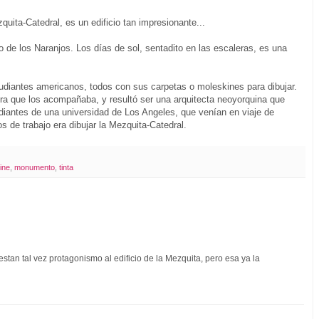
uita-Catedral, es un edificio tan impresionante...
o de los Naranjos. Los días de sol, sentadito en las escaleras, es una
tudiantes americanos, todos con sus carpetas o moleskines para dibujar.
sora que los acompañaba, y resultó ser una arquitecta neoyorquina que
udiantes de una universidad de Los Angeles, que venían en viaje de
s de trabajo era dibujar la Mezquita-Catedral.
ine
,
monumento
,
tinta
estan tal vez protagonismo al edificio de la Mezquita, pero esa ya la