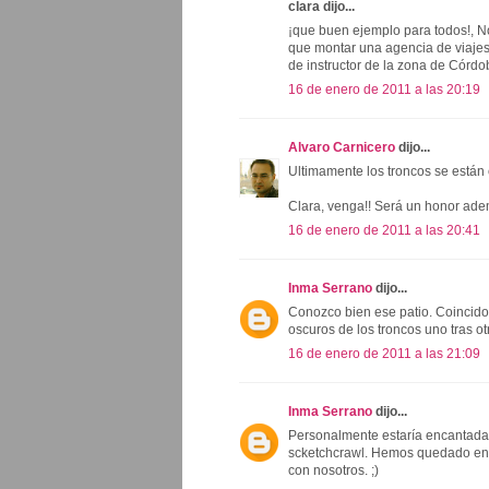
clara dijo...
¡que buen ejemplo para todos!, No
que montar una agencia de viajes-
de instructor de la zona de Córd
16 de enero de 2011 a las 20:19
Alvaro Carnicero
dijo...
Ultimamente los troncos se están 
Clara, venga!! Será un honor ad
16 de enero de 2011 a las 20:41
Inma Serrano
dijo...
Conozco bien ese patio. Coincido
oscuros de los troncos uno tras ot
16 de enero de 2011 a las 21:09
Inma Serrano
dijo...
Personalmente estaría encantada 
scketchcrawl. Hemos quedado en l
con nosotros. ;)