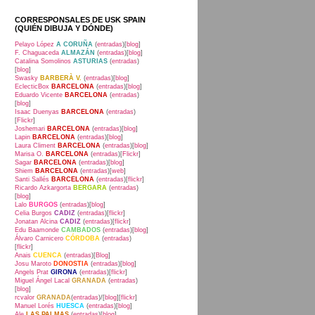
CORRESPONSALES DE USK SPAIN
(QUIÉN DIBUJA Y DÓNDE)
Pelayo López
A CORUÑA
(
entradas
)[
blog
]
F. Chaguaceda
ALMAZÁN
(
entradas
)[
blog
]
Catalina Somolinos
ASTURIAS
(
entradas
)
[
blog
]
Swasky
BARBERÀ V.
(
entradas
)[
blog
]
EclecticBox
BARCELONA
(
entradas
)[
blog
]
Eduardo Vicente
BARCELONA
(
entradas
)
[
blog
]
Isaac Duenyas
BARCELONA
(
entradas
)
[
Flickr
]
Joshemari
BARCELONA
(
entradas
)[
blog
]
Lapin
BARCELONA
(
entradas
)[
blog
]
Laura Climent
BARCELONA
(
entradas
)[
blog
]
Marisa O.
BARCELONA
(
entradas
)[
Flickr
]
Sagar
BARCELONA
(
entradas
)[
blog
]
Shiem
BARCELONA
(
entradas
)[
web
]
Santi Sallés
BARCELONA
(
entradas
)[
flickr
]
Ricardo Azkargorta
BERGARA
(
entradas
)
[
blog
]
Lalo
BURGOS
(
entradas
)[
blog
]
Celia Burgos
CADIZ
(
entradas
)[
flickr
]
Jonatan Alcina
CADIZ
(
entradas
)[
flickr
]
Edu Baamonde
CAMBADOS
(
entradas
)[
blog
]
Álvaro Carnicero
CÓRDOBA
(
entradas
)
[
flickr
]
Anais
CUENCA
(
entradas
)[
Blog
]
Josu Maroto
DONOSTIA
(
entradas
)[
blog
]
Angels Prat
GIRONA
(
entradas
)[
flickr
]
Miguel Ángel Lacal
GRANADA
(
entradas
)
[
blog
]
rcvalor
GRANADA
(
entradas
)/[
blog
][
flickr
]
Manuel Lorés
HUESCA
(
entradas
)[
blog
]
Ale
LAS PALMAS
(
entradas
)[
blog
]