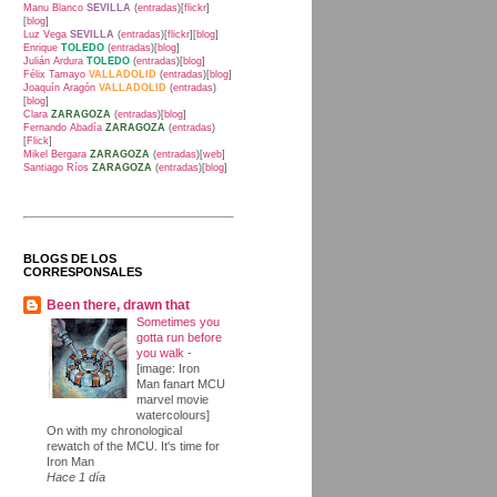
Manu Blanco
SEVILLA
(
entradas
)[
flickr
]
[
blog
]
Luz Vega
SEVILLA
(
entradas
)[
flickr
][
blog
]
Enrique
TOLEDO
(
entradas
)[
blog
]
Julián Ardura
TOLEDO
(
entradas
)[
blog
]
Félix Tamayo
VALLADOLID
(
entradas
)[
blog
]
Joaquín Aragón
VALLADOLID
(
entradas
)
[
blog
]
Clara
ZARAGOZA
(
entradas
)[
blog
]
Fernando Abadía
ZARAGOZA
(
entradas
)
[
Flick
]
Mikel Bergara
ZARAGOZA
(
entradas
)[
web
]
Santiago Ríos
ZARAGOZA
(
entradas
)[
blog
]
BLOGS DE LOS
CORRESPONSALES
Been there, drawn that
Sometimes you
gotta run before
you walk
-
[image: Iron
Man fanart MCU
marvel movie
watercolours]
On with my chronological
rewatch of the MCU. It's time for
Iron Man
Hace 1 día