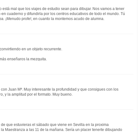
 está mal que los viajes de estudio sean para dibujar. Nos vamos a tener
en cuaderno y difundirla por los centros educativos de todo el mundo. Tú
oba. ¡Menudo profe!, en cuanto la montemos acudo de alumna.
convirtiendo en un objeto recurrente.
emás enseñaros la mezquita.
 con Juan Mª. Muy interesante la profundidad y que consigues con los
ro, y la amplitud por el formato. Muy bueno.
de que estuvieras el sábado que viene en Sevilla en la proxima
a Maestranza a las 11 de la mañana. Sería un placer tenerte dibujando