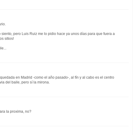
rio.
 siento, pero Luis Ruiz me lo pidio hace ya unos días para que fuera a
s sitios!
e...
quedada en Madrid -como el año pasado-, al fín y al cabo es el centro
ia del baile, pero sí la mirona.
ara la proxima, no?