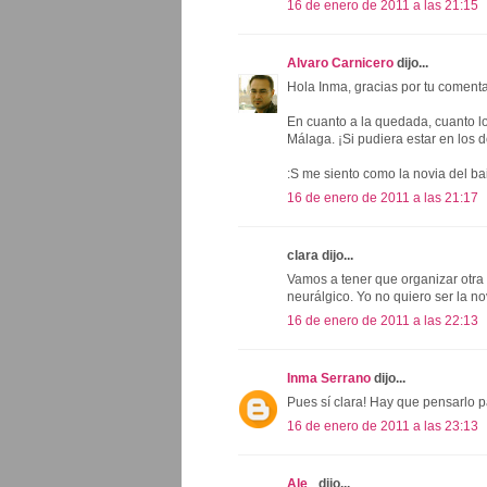
16 de enero de 2011 a las 21:15
Alvaro Carnicero
dijo...
Hola Inma, gracias por tu comenta
En cuanto a la quedada, cuanto lo
Málaga. ¡Si pudiera estar en los do
:S me siento como la novia del bail
16 de enero de 2011 a las 21:17
clara dijo...
Vamos a tener que organizar otra 
neurálgico. Yo no quiero ser la nov
16 de enero de 2011 a las 22:13
Inma Serrano
dijo...
Pues sí clara! Hay que pensarlo p
16 de enero de 2011 a las 23:13
Ale_
dijo...