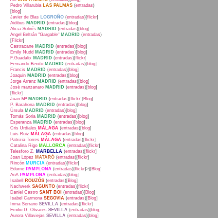
Pedro Villarubia
LAS PALMAS
(
entradas
)
[
blog
]
Javier de Blas
LOGROÑO
(
entradas
)[
flickr
]
Aidibus
MADRID
(
entradas
)[
blog
]
Alicia Solinís
MADRID
(
entradas
)[
blog
]
Angel Beltrán "Gargable"
MADRID
(
entradas
)
[
Flickr
]
Castracane
MADRID
(
entradas
)[
blog
]
Emily Nudd
MADRID
(
entradas
)[
blog
]
F.Guadalix
MADRID
(
entradas
)[
flickr
]
Fernando Benito
MADRID
(
entradas
)[
blog
]
Francis
MADRID
(
entradas
)[
blog
]
Joaquin
MADRID
(
entradas
)[
blog
]
Jorge Arranz
MADRID
(
entradas
)[
blog
]
José manzanaro
MADRID
(
entradas
)[
blog
]
[
flickr
]
Juan Mª
MADRID
(
entradas
)[
flickr
][
Blog
]
P. Barahona
MADRID
(
entradas
)[
blog
]
Úrsula
MADRID
(
entradas
)[
blog
]
Tomás Soria
MADRID
(
entradas
)[
blog
]
Esperanza
MADRID
(
entradas
)[
blog
]
Cris Urdiales
MÁLAGA
(
entradas
)[
blog
]
Luis Ruiz
MÁLAGA
(
entradas
)[
blog
]
Patrizia Torres
MÁLAGA
(
entradas
)[
flickr
]
Catalina Rigo
MALLORCA
(
entradas
)[
flickr
]
Telesforo Z.
MARBELLA
(
entradas
)[
flickr
]
Joan López
MATARÓ
(
entradas
)[
flickr
]
Rincón
MURCIA
(
entradas
)[
flickr
]
Edurne
PAMPLONA
(
entradas
)[
flickr
]>)[
Blog
]
AnA
PAMPLONA
(
entradas
)[
blog
]
Isabell
ROUZÓS
(
entradas
)[
Blog
]
Nachwerk
SAGUNTO
(
entradas
)[
flickr
]
Daniel Castro
SANT BOI
(
entradas
)[
Blog
]
Isabel Carmona
SEGOVIA
(
entradas
)[
Blog
]
Inma Serrano
SEVILLA
(
entradas
)[
flickr
]
Emilio D. Olivares
SEVILLA
(
entradas
)[
blog
]
Aurora Villaviejas
SEVILLA
(
entradas
)[
blog
]