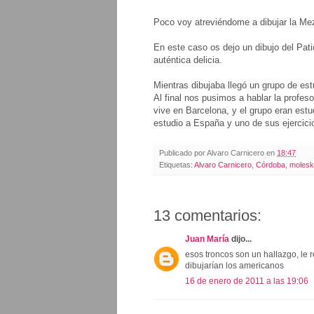
Poco voy atreviéndome a dibujar la Mezq
En este caso os dejo un dibujo del Pati
auténtica delicia.
Mientras dibujaba llegó un grupo de es
Al final nos pusimos a hablar la profe
vive en Barcelona, y el grupo eran est
estudio a España y uno de sus ejercicio
Publicado por
Alvaro Carnicero
en
18:47
Etiquetas:
Alvaro Carnicero
,
Córdoba
,
molesk
13 comentarios:
Juan María
dijo...
esos troncos son un hallazgo, le r
dibujarían los americanos
16 de enero de 2011 a las 19:06