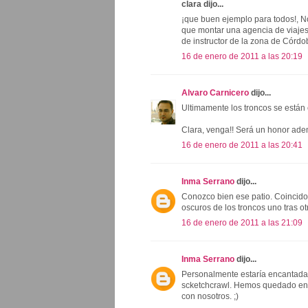
clara dijo...
¡que buen ejemplo para todos!, No
que montar una agencia de viajes-
de instructor de la zona de Córd
16 de enero de 2011 a las 20:19
Alvaro Carnicero
dijo...
Ultimamente los troncos se están 
Clara, venga!! Será un honor ad
16 de enero de 2011 a las 20:41
Inma Serrano
dijo...
Conozco bien ese patio. Coincido
oscuros de los troncos uno tras ot
16 de enero de 2011 a las 21:09
Inma Serrano
dijo...
Personalmente estaría encantada 
scketchcrawl. Hemos quedado en l
con nosotros. ;)