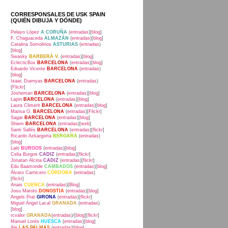
CORRESPONSALES DE USK SPAIN
(QUIÉN DIBUJA Y DÓNDE)
Pelayo López
A CORUÑA
(
entradas
)[
blog
]
F. Chaguaceda
ALMAZÁN
(
entradas
)[
blog
]
Catalina Somolinos
ASTURIAS
(
entradas
)
[
blog
]
Swasky
BARBERÀ V.
(
entradas
)[
blog
]
EclecticBox
BARCELONA
(
entradas
)[
blog
]
Eduardo Vicente
BARCELONA
(
entradas
)
[
blog
]
Isaac Duenyas
BARCELONA
(
entradas
)
[
Flickr
]
Joshemari
BARCELONA
(
entradas
)[
blog
]
Lapin
BARCELONA
(
entradas
)[
blog
]
Laura Climent
BARCELONA
(
entradas
)[
blog
]
Marisa O.
BARCELONA
(
entradas
)[
Flickr
]
Sagar
BARCELONA
(
entradas
)[
blog
]
Shiem
BARCELONA
(
entradas
)[
web
]
Santi Sallés
BARCELONA
(
entradas
)[
flickr
]
Ricardo Azkargorta
BERGARA
(
entradas
)
[
blog
]
Lalo
BURGOS
(
entradas
)[
blog
]
Celia Burgos
CADIZ
(
entradas
)[
flickr
]
Jonatan Alcina
CADIZ
(
entradas
)[
flickr
]
Edu Baamonde
CAMBADOS
(
entradas
)[
blog
]
Álvaro Carnicero
CÓRDOBA
(
entradas
)
[
flickr
]
Anais
CUENCA
(
entradas
)[
Blog
]
Josu Maroto
DONOSTIA
(
entradas
)[
blog
]
Angels Prat
GIRONA
(
entradas
)[
flickr
]
Miguel Ángel Lacal
GRANADA
(
entradas
)
[
blog
]
rcvalor
GRANADA
(
entradas
)/[
blog
][
flickr
]
Manuel Lorés
HUESCA
(
entradas
)[
blog
]
Ale
LAS PALMAS
(
entradas
)[
blog
]