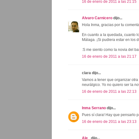
16 de enero de 2011 a las 21:15
Alvaro Carnicero
dijo...
Hola Inma, gracias por tu comenta
En cuanto a la quedada, cuanto lo
Málaga. ¡Si pudiera estar en los do
:S me siento como la novia del bail
16 de enero de 2011 a las 21:17
clara dijo...
Vamos a tener que organizar otra 
neurálgico. Yo no quiero ser la nov
16 de enero de 2011 a las 22:13
Inma Serrano
dijo...
Pues sí clara! Hay que pensarlo p
16 de enero de 2011 a las 23:13
Ale_
dijo...