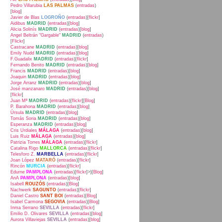
Pedro Villarubia
LAS PALMAS
(
entradas
)
[
blog
]
Javier de Blas
LOGROÑO
(
entradas
)[
flickr
]
Aidibus
MADRID
(
entradas
)[
blog
]
Alicia Solinís
MADRID
(
entradas
)[
blog
]
Angel Beltrán "Gargable"
MADRID
(
entradas
)
[
Flickr
]
Castracane
MADRID
(
entradas
)[
blog
]
Emily Nudd
MADRID
(
entradas
)[
blog
]
F.Guadalix
MADRID
(
entradas
)[
flickr
]
Fernando Benito
MADRID
(
entradas
)[
blog
]
Francis
MADRID
(
entradas
)[
blog
]
Joaquin
MADRID
(
entradas
)[
blog
]
Jorge Arranz
MADRID
(
entradas
)[
blog
]
José manzanaro
MADRID
(
entradas
)[
blog
]
[
flickr
]
Juan Mª
MADRID
(
entradas
)[
flickr
][
Blog
]
P. Barahona
MADRID
(
entradas
)[
blog
]
Úrsula
MADRID
(
entradas
)[
blog
]
Tomás Soria
MADRID
(
entradas
)[
blog
]
Esperanza
MADRID
(
entradas
)[
blog
]
Cris Urdiales
MÁLAGA
(
entradas
)[
blog
]
Luis Ruiz
MÁLAGA
(
entradas
)[
blog
]
Patrizia Torres
MÁLAGA
(
entradas
)[
flickr
]
Catalina Rigo
MALLORCA
(
entradas
)[
flickr
]
Telesforo Z.
MARBELLA
(
entradas
)[
flickr
]
Joan López
MATARÓ
(
entradas
)[
flickr
]
Rincón
MURCIA
(
entradas
)[
flickr
]
Edurne
PAMPLONA
(
entradas
)[
flickr
]>)[
Blog
]
AnA
PAMPLONA
(
entradas
)[
blog
]
Isabell
ROUZÓS
(
entradas
)[
Blog
]
Nachwerk
SAGUNTO
(
entradas
)[
flickr
]
Daniel Castro
SANT BOI
(
entradas
)[
Blog
]
Isabel Carmona
SEGOVIA
(
entradas
)[
Blog
]
Inma Serrano
SEVILLA
(
entradas
)[
flickr
]
Emilio D. Olivares
SEVILLA
(
entradas
)[
blog
]
Aurora Villaviejas
SEVILLA
(
entradas
)[
blog
]