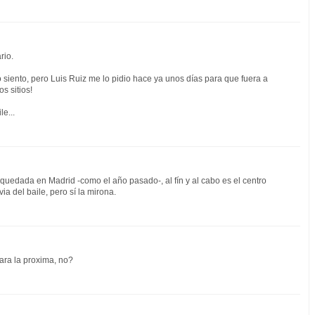
rio.
 siento, pero Luis Ruiz me lo pidio hace ya unos días para que fuera a
s sitios!
e...
quedada en Madrid -como el año pasado-, al fín y al cabo es el centro
ia del baile, pero sí la mirona.
ara la proxima, no?