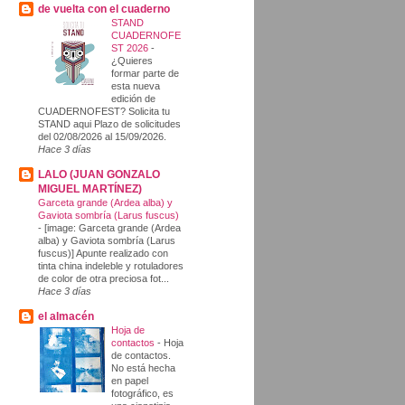
de vuelta con el cuaderno
STAND
CUADERNOFE
ST 2026
-
¿Quieres
formar parte de
esta nueva
edición de
CUADERNOFEST? Solicita tu
STAND aqui Plazo de solicitudes
del 02/08/2026 al 15/09/2026.
Hace 3 días
LALO (JUAN GONZALO
MIGUEL MARTÍNEZ)
Garceta grande (Ardea alba) y
Gaviota sombría (Larus fuscus)
-
[image: Garceta grande (Ardea
alba) y Gaviota sombría (Larus
fuscus)] Apunte realizado con
tinta china indeleble y rotuladores
de color de otra preciosa fot...
Hace 3 días
el almacén
Hoja de
contactos
-
Hoja
de contactos.
No está hecha
en papel
fotográfico, es