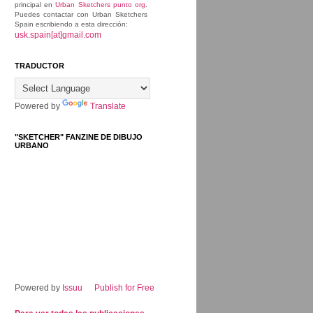
principal en
Urban Sketchers punto org
.
Puedes contactar con Urban Sketchers
Spain escribiendo a esta dirección:
usk.spain[at]gmail.com
TRADUCTOR
Powered by
Translate
"SKETCHER" FANZINE DE DIBUJO
URBANO
Powered by
Issuu
Publish for Free