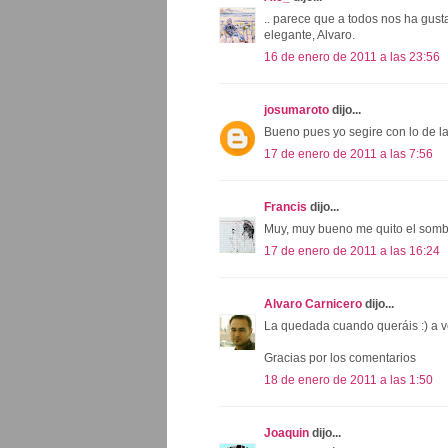
.. parece que a todos nos ha gust
elegante, Alvaro.
16 de enero de 2011 a las 23:56
josumaroto
dijo...
Bueno pues yo segire con lo de la 
17 de enero de 2011 a las 7:56
Francis
dijo...
Muy, muy bueno me quito el somb
17 de enero de 2011 a las 16:24
Alvaro Carnicero
dijo...
La quedada cuando queráis :) a ve
Gracias por los comentarios
18 de enero de 2011 a las 1:50
Joaquin
dijo...