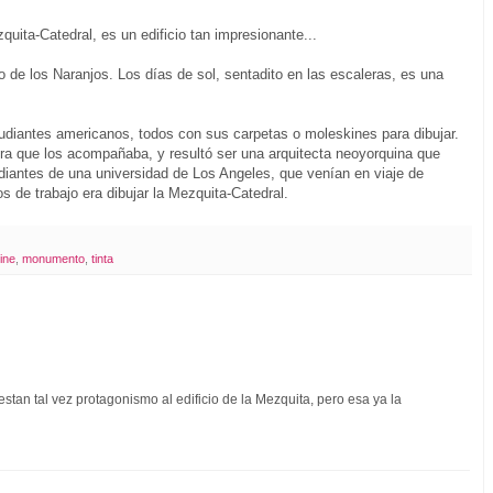
uita-Catedral, es un edificio tan impresionante...
o de los Naranjos. Los días de sol, sentadito en las escaleras, es una
tudiantes americanos, todos con sus carpetas o moleskines para dibujar.
sora que los acompañaba, y resultó ser una arquitecta neoyorquina que
udiantes de una universidad de Los Angeles, que venían en viaje de
s de trabajo era dibujar la Mezquita-Catedral.
ine
,
monumento
,
tinta
estan tal vez protagonismo al edificio de la Mezquita, pero esa ya la