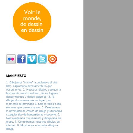
MANIFIESTO
1. Dibujamos "in situ", a cubierto o al aire
libre, capturando directamente lo que
observamos. 2. Nuestros dibujos cuentan la
historia de nuestro entorno, de los lugares
donde vivimos y donde viajamos. 3. Al
dibujar documentamos un lugar y un
momento determinado 4. Somos fieles a las
escenas que presenciamos. 5. Celebramos
la diversidad de estilos de dibujo y utilizamos
cualquier tipo de herramientas y soporte. 6.
Nos ayudamos mútuamente y dibujamos en
grupo. 7. Compartimos nuestros dibujos en
internet. 8. Mostramos el mundo, dibujo a
dibujo.