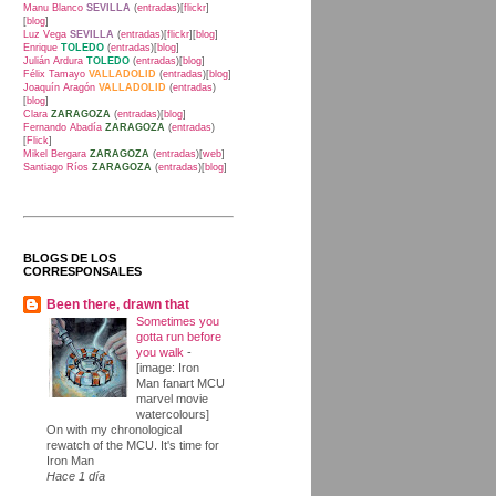
Manu Blanco
SEVILLA
(
entradas
)[
flickr
]
[
blog
]
Luz Vega
SEVILLA
(
entradas
)[
flickr
][
blog
]
Enrique
TOLEDO
(
entradas
)[
blog
]
Julián Ardura
TOLEDO
(
entradas
)[
blog
]
Félix Tamayo
VALLADOLID
(
entradas
)[
blog
]
Joaquín Aragón
VALLADOLID
(
entradas
)
[
blog
]
Clara
ZARAGOZA
(
entradas
)[
blog
]
Fernando Abadía
ZARAGOZA
(
entradas
)
[
Flick
]
Mikel Bergara
ZARAGOZA
(
entradas
)[
web
]
Santiago Ríos
ZARAGOZA
(
entradas
)[
blog
]
BLOGS DE LOS
CORRESPONSALES
Been there, drawn that
Sometimes you
gotta run before
you walk
-
[image: Iron
Man fanart MCU
marvel movie
watercolours]
On with my chronological
rewatch of the MCU. It's time for
Iron Man
Hace 1 día