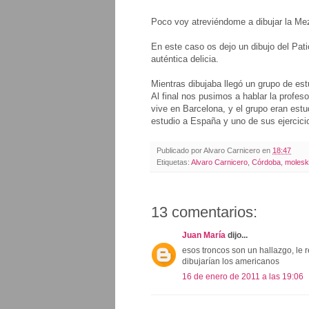
Poco voy atreviéndome a dibujar la Mezq
En este caso os dejo un dibujo del Pati
auténtica delicia.
Mientras dibujaba llegó un grupo de es
Al final nos pusimos a hablar la profe
vive en Barcelona, y el grupo eran est
estudio a España y uno de sus ejercicio
Publicado por
Alvaro Carnicero
en
18:47
Etiquetas:
Alvaro Carnicero
,
Córdoba
,
molesk
13 comentarios:
Juan María
dijo...
esos troncos son un hallazgo, le r
dibujarían los americanos
16 de enero de 2011 a las 19:06