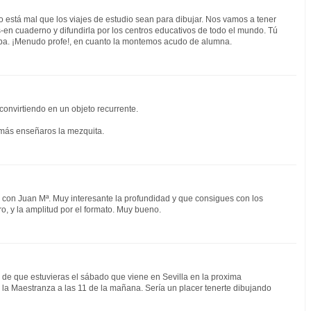
 está mal que los viajes de estudio sean para dibujar. Nos vamos a tener
en cuaderno y difundirla por los centros educativos de todo el mundo. Tú
oba. ¡Menudo profe!, en cuanto la montemos acudo de alumna.
convirtiendo en un objeto recurrente.
emás enseñaros la mezquita.
 con Juan Mª. Muy interesante la profundidad y que consigues con los
ro, y la amplitud por el formato. Muy bueno.
de que estuvieras el sábado que viene en Sevilla en la proxima
a Maestranza a las 11 de la mañana. Sería un placer tenerte dibujando