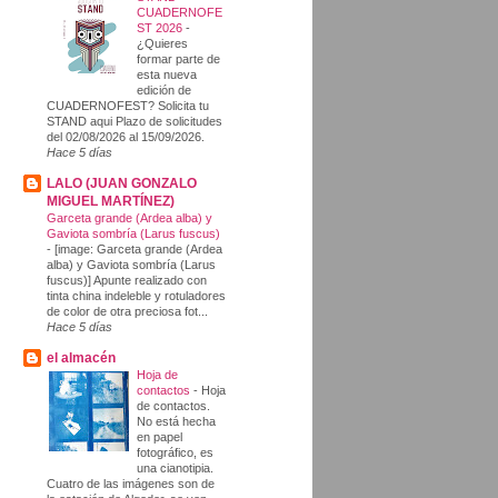
CUADERNOFE
ST 2026
-
¿Quieres
formar parte de
esta nueva
edición de
CUADERNOFEST? Solicita tu
STAND aqui Plazo de solicitudes
del 02/08/2026 al 15/09/2026.
Hace 5 días
LALO (JUAN GONZALO
MIGUEL MARTÍNEZ)
Garceta grande (Ardea alba) y
Gaviota sombría (Larus fuscus)
-
[image: Garceta grande (Ardea
alba) y Gaviota sombría (Larus
fuscus)] Apunte realizado con
tinta china indeleble y rotuladores
de color de otra preciosa fot...
Hace 5 días
el almacén
Hoja de
contactos
-
Hoja
de contactos.
No está hecha
en papel
fotográfico, es
una cianotipia.
Cuatro de las imágenes son de