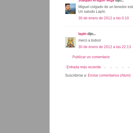
Joaquín Aragón Vega
dijo...
Miguel colgado de un tenedor está
Un saludo Lapín.
30 de enero de 2012 a las 0:10
lapin
dijo...
merci a todos!
30 de enero de 2012 a las 22:13
Publicar un comentario
Entrada más reciente
Suscribirse a:
Enviar comentarios (Atom)