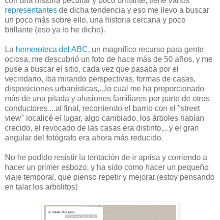
con una historia peculiar y poco brillante, tiene varios
representantes
de dicha tendencia y eso me llevo a buscar
un poco más sobre ello, una historia cercana y poco
brillante (eso ya lo he dicho).
La
hemeroteca del ABC
, un magnífico recurso para gente
ociosa, me descubrió un foto de hace más de 50 años, y me
puse a buscar el sitio, cada vez que pasaba por el
vecindario, iba mirando perspectivas, formas de casas,
disposiciones urbanísticas,...lo cual me ha proporcionado
más de una pitada y alusiones familiares por parte de otros
conductores....al final, recorriendo el barrio con el "street
view" localicé el lugar, algo cambiado, los árboles habían
crecido, el revocado de las casas era distinto,...y el gran
angular del fotógrafo era ahora más reducido.
No he podido resistir la tentación de ir aprisa y corriendo a
hacer un primer esbozo. y ha sido como hacer un pequeño
viaje temporal, que pienso repetir y mejorar.(estoy pensando
en talar los arbolitos)