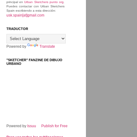
principal en
Urban Sketchers punto org
.
Puedes contactar con Urban Sketchers
Spain escribiendo a esta dirección:
usk.spain[at]gmail.com
TRADUCTOR
Powered by
Translate
"SKETCHER" FANZINE DE DIBUJO
URBANO
Powered by
Issuu
Publish for Free