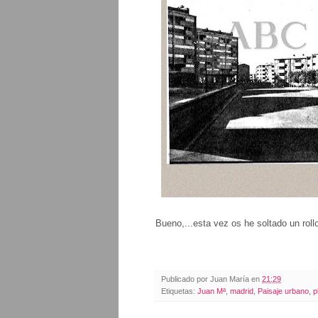
Bueno,...esta vez os he soltado un rollo
Publicado por
Juan María
en
21:29
Etiquetas:
Juan Mª
,
madrid
,
Paisaje urbano
,
p