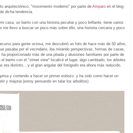
to arquitectónico, "movimiento moderno" por parte de
Amparo
en el blog
 de dicha tendencia.
i casa, un barrio con una historia peculiar y poco brillante, tiene varios
o me llevo a buscar un poco más sobre ello, una historia cercana y poco
recurso para gente ociosa, me descubrió un foto de hace más de 50 años,
que pasaba por el vecindario, iba mirando perspectivas, formas de casas,
e ha proporcionado más de una pitada y alusiones familiares por parte de
o el barrio con el "street view" localicé el lugar, algo cambiado, los árboles
 era distinto,...y el gran angular del fotógrafo era ahora más reducido.
r aprisa y corriendo a hacer un primer esbozo. y ha sido como hacer un
tir y mejorar.(estoy pensando en talar los arbolitos)