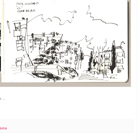
....
luma