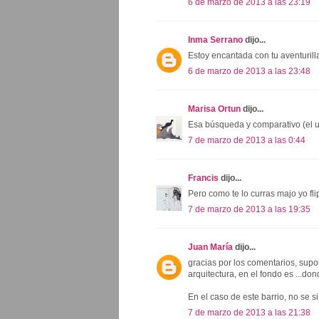
6 de marzo de 2013 a las 23:19
Inma Serrano
dijo...
Estoy encantada con tu aventurilla
6 de marzo de 2013 a las 23:48
Marisa Ortun
dijo...
Esa búsqueda y comparativo (el ur
7 de marzo de 2013 a las 0:44
Francis
dijo...
Pero como te lo curras majo yo flipo
7 de marzo de 2013 a las 19:35
Juan María
dijo...
gracias por los comentarios, supo
arquitectura, en el fondo es ...do
En el caso de este barrio, no se 
7 de marzo de 2013 a las 21:38