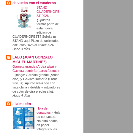
de vuelta con el cuaderno
STAND
CUADERNOFE
ST 2026
-
¿Quieres
formar parte de
esta nueva
edición de
CUADERNOFEST? Solicita tu
STAND aqui Plazo de solicitudes
del 02/08/2026 al 15/09/2026.
Hace 3 días
LALO (JUAN GONZALO
MIGUEL MARTÍNEZ)
Garceta grande (Ardea alba) y
Gaviota sombría (Larus fuscus)
-
[image: Garceta grande (Ardea
alba) y Gaviota sombría (Larus
fuscus)] Apunte realizado con
tinta china indeleble y rotuladores
de color de otra preciosa fot...
Hace 4 días
el almacén
Hoja de
contactos
-
Hoja
de contactos.
No está hecha
en papel
fotográfico, es