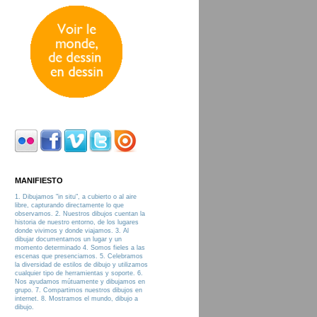
MANIFIESTO
1. Dibujamos "in situ", a cubierto o al aire
libre, capturando directamente lo que
observamos. 2. Nuestros dibujos cuentan la
historia de nuestro entorno, de los lugares
donde vivimos y donde viajamos. 3. Al
dibujar documentamos un lugar y un
momento determinado 4. Somos fieles a las
escenas que presenciamos. 5. Celebramos
la diversidad de estilos de dibujo y utilizamos
cualquier tipo de herramientas y soporte. 6.
Nos ayudamos mútuamente y dibujamos en
grupo. 7. Compartimos nuestros dibujos en
internet. 8. Mostramos el mundo, dibujo a
dibujo.