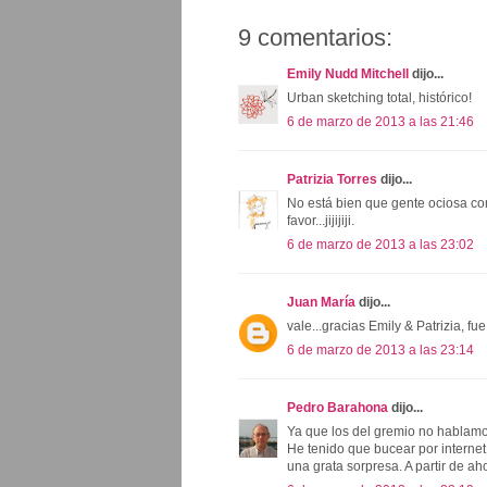
9 comentarios:
Emily Nudd Mitchell
dijo...
Urban sketching total, histórico!
6 de marzo de 2013 a las 21:46
Patrizia Torres
dijo...
No está bien que gente ociosa com
favor...jijijiji.
6 de marzo de 2013 a las 23:02
Juan María
dijo...
vale...gracias Emily & Patrizia, 
6 de marzo de 2013 a las 23:14
Pedro Barahona
dijo...
Ya que los del gremio no hablamos
He tenido que bucear por interne
una grata sorpresa. A partir de ah