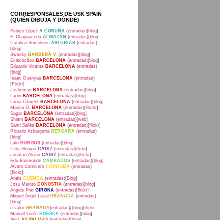
CORRESPONSALES DE USK SPAIN
(QUIÉN DIBUJA Y DÓNDE)
Pelayo López
A CORUÑA
(
entradas
)[
blog
]
F. Chaguaceda
ALMAZÁN
(
entradas
)[
blog
]
Catalina Somolinos
ASTURIAS
(
entradas
)
[
blog
]
Swasky
BARBERÀ V.
(
entradas
)[
blog
]
EclecticBox
BARCELONA
(
entradas
)[
blog
]
Eduardo Vicente
BARCELONA
(
entradas
)
[
blog
]
Isaac Duenyas
BARCELONA
(
entradas
)
[
Flickr
]
Joshemari
BARCELONA
(
entradas
)[
blog
]
Lapin
BARCELONA
(
entradas
)[
blog
]
Laura Climent
BARCELONA
(
entradas
)[
blog
]
Marisa O.
BARCELONA
(
entradas
)[
Flickr
]
Sagar
BARCELONA
(
entradas
)[
blog
]
Shiem
BARCELONA
(
entradas
)[
web
]
Santi Sallés
BARCELONA
(
entradas
)[
flickr
]
Ricardo Azkargorta
BERGARA
(
entradas
)
[
blog
]
Lalo
BURGOS
(
entradas
)[
blog
]
Celia Burgos
CADIZ
(
entradas
)[
flickr
]
Jonatan Alcina
CADIZ
(
entradas
)[
flickr
]
Edu Baamonde
CAMBADOS
(
entradas
)[
blog
]
Álvaro Carnicero
CÓRDOBA
(
entradas
)
[
flickr
]
Anais
CUENCA
(
entradas
)[
Blog
]
Josu Maroto
DONOSTIA
(
entradas
)[
blog
]
Angels Prat
GIRONA
(
entradas
)[
flickr
]
Miguel Ángel Lacal
GRANADA
(
entradas
)
[
blog
]
rcvalor
GRANADA
(
entradas
)/[
blog
][
flickr
]
Manuel Lorés
HUESCA
(
entradas
)[
blog
]
Ale
LAS PALMAS
(
entradas
)[
blog
]