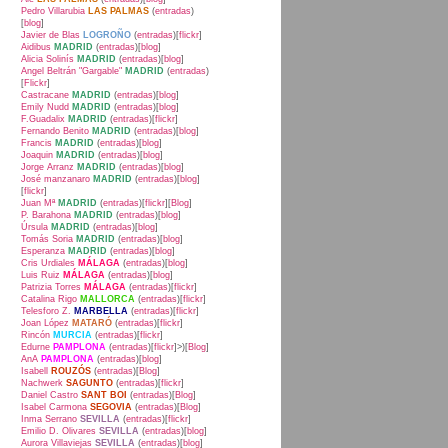
Pedro Villarubia
LAS PALMAS
(
entradas
)
[
blog
]
Javier de Blas
LOGROÑO
(
entradas
)[
flickr
]
Aidibus
MADRID
(
entradas
)[
blog
]
Alicia Solinís
MADRID
(
entradas
)[
blog
]
Angel Beltrán "Gargable"
MADRID
(
entradas
)
[
Flickr
]
Castracane
MADRID
(
entradas
)[
blog
]
Emily Nudd
MADRID
(
entradas
)[
blog
]
F.Guadalix
MADRID
(
entradas
)[
flickr
]
Fernando Benito
MADRID
(
entradas
)[
blog
]
Francis
MADRID
(
entradas
)[
blog
]
Joaquin
MADRID
(
entradas
)[
blog
]
Jorge Arranz
MADRID
(
entradas
)[
blog
]
José manzanaro
MADRID
(
entradas
)[
blog
]
[
flickr
]
Juan Mª
MADRID
(
entradas
)[
flickr
][
Blog
]
P. Barahona
MADRID
(
entradas
)[
blog
]
Úrsula
MADRID
(
entradas
)[
blog
]
Tomás Soria
MADRID
(
entradas
)[
blog
]
Esperanza
MADRID
(
entradas
)[
blog
]
Cris Urdiales
MÁLAGA
(
entradas
)[
blog
]
Luis Ruiz
MÁLAGA
(
entradas
)[
blog
]
Patrizia Torres
MÁLAGA
(
entradas
)[
flickr
]
Catalina Rigo
MALLORCA
(
entradas
)[
flickr
]
Telesforo Z.
MARBELLA
(
entradas
)[
flickr
]
Joan López
MATARÓ
(
entradas
)[
flickr
]
Rincón
MURCIA
(
entradas
)[
flickr
]
Edurne
PAMPLONA
(
entradas
)[
flickr
]>)[
Blog
]
AnA
PAMPLONA
(
entradas
)[
blog
]
Isabell
ROUZÓS
(
entradas
)[
Blog
]
Nachwerk
SAGUNTO
(
entradas
)[
flickr
]
Daniel Castro
SANT BOI
(
entradas
)[
Blog
]
Isabel Carmona
SEGOVIA
(
entradas
)[
Blog
]
Inma Serrano
SEVILLA
(
entradas
)[
flickr
]
Emilio D. Olivares
SEVILLA
(
entradas
)[
blog
]
Aurora Villaviejas
SEVILLA
(
entradas
)[
blog
]