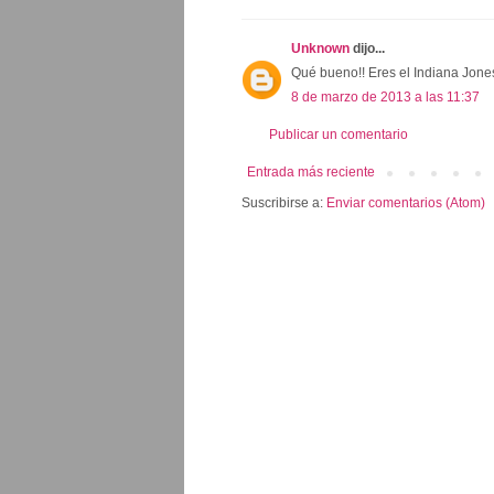
Unknown
dijo...
Qué bueno!! Eres el Indiana Jones
8 de marzo de 2013 a las 11:37
Publicar un comentario
Entrada más reciente
Suscribirse a:
Enviar comentarios (Atom)