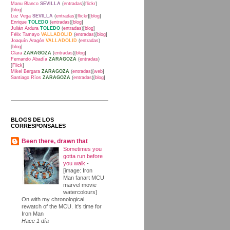
Manu Blanco
SEVILLA
(
entradas
)[
flickr
]
[
blog
]
Luz Vega
SEVILLA
(
entradas
)[
flickr
][
blog
]
Enrique
TOLEDO
(
entradas
)[
blog
]
Julián Ardura
TOLEDO
(
entradas
)[
blog
]
Félix Tamayo
VALLADOLID
(
entradas
)[
blog
]
Joaquín Aragón
VALLADOLID
(
entradas
)
[
blog
]
Clara
ZARAGOZA
(
entradas
)[
blog
]
Fernando Abadía
ZARAGOZA
(
entradas
)
[
Flick
]
Mikel Bergara
ZARAGOZA
(
entradas
)[
web
]
Santiago Ríos
ZARAGOZA
(
entradas
)[
blog
]
BLOGS DE LOS
CORRESPONSALES
Been there, drawn that
Sometimes you
gotta run before
you walk
-
[image: Iron
Man fanart MCU
marvel movie
watercolours]
On with my chronological
rewatch of the MCU. It's time for
Iron Man
Hace 1 día