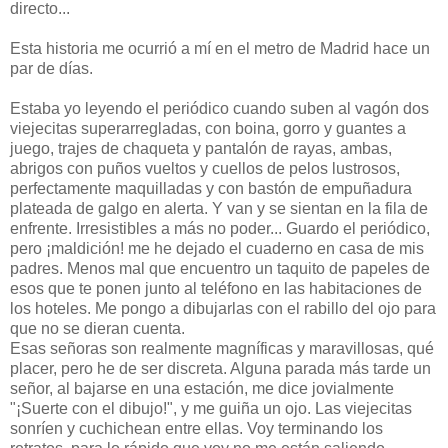
directo...
Esta historia me ocurrió a mí en el metro de Madrid hace un
par de días.
Estaba yo leyendo el periódico cuando suben al vagón dos
viejecitas superarregladas, con boina, gorro y guantes a
juego, trajes de chaqueta y pantalón de rayas, ambas,
abrigos con puños vueltos y cuellos de pelos lustrosos,
perfectamente maquilladas y con bastón de empuñadura
plateada de galgo en alerta. Y van y se sientan en la fila de
enfrente. Irresistibles a más no poder... Guardo el periódico,
pero ¡maldición! me he dejado el cuaderno en casa de mis
padres. Menos mal que encuentro un taquito de papeles de
esos que te ponen junto al teléfono en las habitaciones de
los hoteles. Me pongo a dibujarlas con el rabillo del ojo para
que no se dieran cuenta.
Esas señoras son realmente magníficas y maravillosas, qué
placer, pero he de ser discreta. Alguna parada más tarde un
señor, al bajarse en una estación, me dice jovialmente
"¡Suerte con el dibujo!", y me guiña un ojo. Las viejecitas
sonríen y cuchichean entre ellas. Voy terminando los