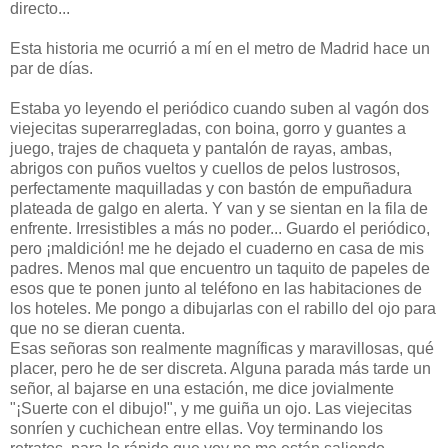
directo...
Esta historia me ocurrió a mí en el metro de Madrid hace un
par de días.
Estaba yo leyendo el periódico cuando suben al vagón dos
viejecitas superarregladas, con boina, gorro y guantes a
juego, trajes de chaqueta y pantalón de rayas, ambas,
abrigos con puños vueltos y cuellos de pelos lustrosos,
perfectamente maquilladas y con bastón de empuñadura
plateada de galgo en alerta. Y van y se sientan en la fila de
enfrente. Irresistibles a más no poder... Guardo el periódico,
pero ¡maldición! me he dejado el cuaderno en casa de mis
padres. Menos mal que encuentro un taquito de papeles de
esos que te ponen junto al teléfono en las habitaciones de
los hoteles. Me pongo a dibujarlas con el rabillo del ojo para
que no se dieran cuenta.
Esas señoras son realmente magníficas y maravillosas, qué
placer, pero he de ser discreta. Alguna parada más tarde un
señor, al bajarse en una estación, me dice jovialmente
"¡Suerte con el dibujo!", y me guiña un ojo. Las viejecitas
sonríen y cuchichean entre ellas. Voy terminando los