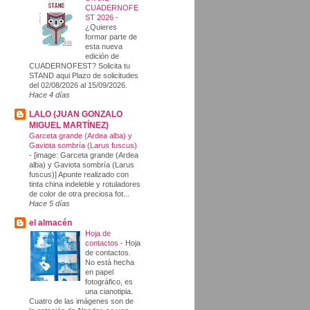
CUADERNOFE
ST 2026
-
¿Quieres
formar parte de
esta nueva
edición de
CUADERNOFEST? Solicita tu
STAND aqui Plazo de solicitudes
del 02/08/2026 al 15/09/2026.
Hace 4 días
LALO (JUAN GONZALO
MIGUEL MARTÍNEZ)
Garceta grande (Ardea alba) y
Gaviota sombría (Larus fuscus)
-
[image: Garceta grande (Ardea
alba) y Gaviota sombría (Larus
fuscus)] Apunte realizado con
tinta china indeleble y rotuladores
de color de otra preciosa fot...
Hace 5 días
el almacén
Hoja de
contactos
-
Hoja
de contactos.
No está hecha
en papel
fotográfico, es
una cianotipia.
Cuatro de las imágenes son de