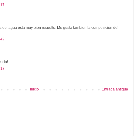
:17
a del agua esta muy bien resuelto. Me gusta tambien la composición del
:42
cado!
:18
Inicio
Entrada antigua