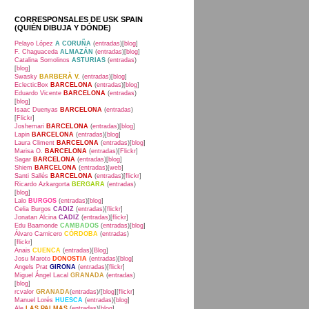
CORRESPONSALES DE USK SPAIN
(QUIÉN DIBUJA Y DÓNDE)
Pelayo López
A CORUÑA
(
entradas
)[
blog
]
F. Chaguaceda
ALMAZÁN
(
entradas
)[
blog
]
Catalina Somolinos
ASTURIAS
(
entradas
)
[
blog
]
Swasky
BARBERÀ V.
(
entradas
)[
blog
]
EclecticBox
BARCELONA
(
entradas
)[
blog
]
Eduardo Vicente
BARCELONA
(
entradas
)
[
blog
]
Isaac Duenyas
BARCELONA
(
entradas
)
[
Flickr
]
Joshemari
BARCELONA
(
entradas
)[
blog
]
Lapin
BARCELONA
(
entradas
)[
blog
]
Laura Climent
BARCELONA
(
entradas
)[
blog
]
Marisa O.
BARCELONA
(
entradas
)[
Flickr
]
Sagar
BARCELONA
(
entradas
)[
blog
]
Shiem
BARCELONA
(
entradas
)[
web
]
Santi Sallés
BARCELONA
(
entradas
)[
flickr
]
Ricardo Azkargorta
BERGARA
(
entradas
)
[
blog
]
Lalo
BURGOS
(
entradas
)[
blog
]
Celia Burgos
CADIZ
(
entradas
)[
flickr
]
Jonatan Alcina
CADIZ
(
entradas
)[
flickr
]
Edu Baamonde
CAMBADOS
(
entradas
)[
blog
]
Álvaro Carnicero
CÓRDOBA
(
entradas
)
[
flickr
]
Anais
CUENCA
(
entradas
)[
Blog
]
Josu Maroto
DONOSTIA
(
entradas
)[
blog
]
Angels Prat
GIRONA
(
entradas
)[
flickr
]
Miguel Ángel Lacal
GRANADA
(
entradas
)
[
blog
]
rcvalor
GRANADA
(
entradas
)/[
blog
][
flickr
]
Manuel Lorés
HUESCA
(
entradas
)[
blog
]
Ale
LAS PALMAS
(
entradas
)[
blog
]