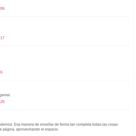
:06
:17
36
genial.
:20
adernos. Esa manera de enseñar de forma tan completa todas las cosas
e página, aprovechando el espacio.