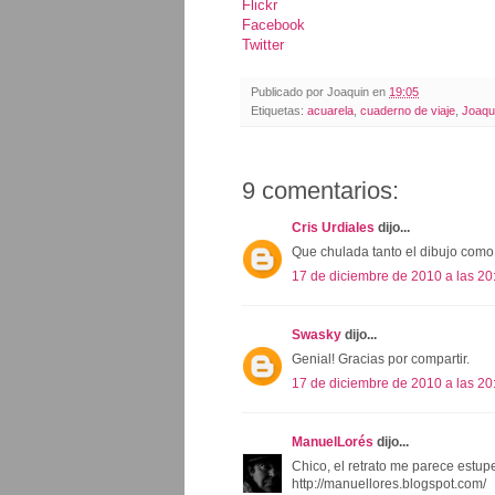
Flickr
Facebook
Twitter
Publicado por
Joaquin
en
19:05
Etiquetas:
acuarela
,
cuaderno de viaje
,
Joaqu
9 comentarios:
Cris Urdiales
dijo...
Que chulada tanto el dibujo como e
17 de diciembre de 2010 a las 20
Swasky
dijo...
Genial! Gracias por compartir.
17 de diciembre de 2010 a las 20
ManuelLorés
dijo...
Chico, el retrato me parece estup
http://manuellores.blogspot.com/