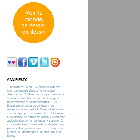
MANIFIESTO
1. Dibujamos "in situ", a cubierto o al aire
libre, capturando directamente lo que
observamos. 2. Nuestros dibujos cuentan la
historia de nuestro entorno, de los lugares
donde vivimos y donde viajamos. 3. Al
dibujar documentamos un lugar y un
momento determinado 4. Somos fieles a las
escenas que presenciamos. 5. Celebramos
la diversidad de estilos de dibujo y utilizamos
cualquier tipo de herramientas y soporte. 6.
Nos ayudamos mútuamente y dibujamos en
grupo. 7. Compartimos nuestros dibujos en
internet. 8. Mostramos el mundo, dibujo a
dibujo.