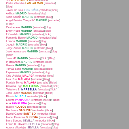
Pedro Villarubia
LAS PALMAS
(
entradas
)
[
blog
]
Javier de Blas
LOGROÑO
(
entradas
)[
flickr
]
Aidibus
MADRID
(
entradas
)[
blog
]
Alicia Solinís
MADRID
(
entradas
)[
blog
]
Angel Beltrán "Gargable"
MADRID
(
entradas
)
[
Flickr
]
Castracane
MADRID
(
entradas
)[
blog
]
Emily Nudd
MADRID
(
entradas
)[
blog
]
F.Guadalix
MADRID
(
entradas
)[
flickr
]
Fernando Benito
MADRID
(
entradas
)[
blog
]
Francis
MADRID
(
entradas
)[
blog
]
Joaquin
MADRID
(
entradas
)[
blog
]
Jorge Arranz
MADRID
(
entradas
)[
blog
]
José manzanaro
MADRID
(
entradas
)[
blog
]
[
flickr
]
Juan Mª
MADRID
(
entradas
)[
flickr
][
Blog
]
P. Barahona
MADRID
(
entradas
)[
blog
]
Úrsula
MADRID
(
entradas
)[
blog
]
Tomás Soria
MADRID
(
entradas
)[
blog
]
Esperanza
MADRID
(
entradas
)[
blog
]
Cris Urdiales
MÁLAGA
(
entradas
)[
blog
]
Luis Ruiz
MÁLAGA
(
entradas
)[
blog
]
Patrizia Torres
MÁLAGA
(
entradas
)[
flickr
]
Catalina Rigo
MALLORCA
(
entradas
)[
flickr
]
Telesforo Z.
MARBELLA
(
entradas
)[
flickr
]
Joan López
MATARÓ
(
entradas
)[
flickr
]
Rincón
MURCIA
(
entradas
)[
flickr
]
Edurne
PAMPLONA
(
entradas
)[
flickr
]>)[
Blog
]
AnA
PAMPLONA
(
entradas
)[
blog
]
Isabell
ROUZÓS
(
entradas
)[
Blog
]
Nachwerk
SAGUNTO
(
entradas
)[
flickr
]
Daniel Castro
SANT BOI
(
entradas
)[
Blog
]
Isabel Carmona
SEGOVIA
(
entradas
)[
Blog
]
Inma Serrano
SEVILLA
(
entradas
)[
flickr
]
Emilio D. Olivares
SEVILLA
(
entradas
)[
blog
]
Aurora Villaviejas
SEVILLA
(
entradas
)[
blog
]