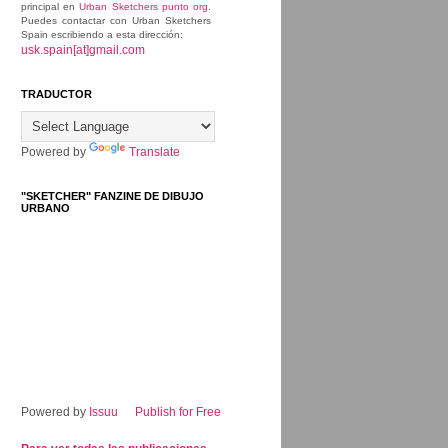
principal en
Urban Sketchers punto org
.
Puedes contactar con Urban Sketchers
Spain escribiendo a esta dirección:
usk.spain[at]gmail.com
TRADUCTOR
Powered by
Translate
"SKETCHER" FANZINE DE DIBUJO
URBANO
Powered by
Issuu
Publish for Free