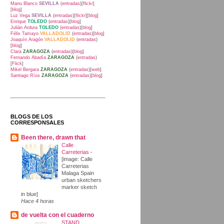
Manu Blanco
SEVILLA
(
entradas
)[
flickr
]
[
blog
]
Luz Vega
SEVILLA
(
entradas
)[
flickr
][
blog
]
Enrique
TOLEDO
(
entradas
)[
blog
]
Julián Ardura
TOLEDO
(
entradas
)[
blog
]
Félix Tamayo
VALLADOLID
(
entradas
)[
blog
]
Joaquín Aragón
VALLADOLID
(
entradas
)
[
blog
]
Clara
ZARAGOZA
(
entradas
)[
blog
]
Fernando Abadía
ZARAGOZA
(
entradas
)
[
Flick
]
Mikel Bergara
ZARAGOZA
(
entradas
)[
web
]
Santiago Ríos
ZARAGOZA
(
entradas
)[
blog
]
BLOGS DE LOS
CORRESPONSALES
Been there, drawn that
Calle
Carreterias
-
[image: Calle
Carreterias
Malaga Spain
urban sketchers
marker sketch
in blue]
Hace 4 horas
de vuelta con el cuaderno
STAND