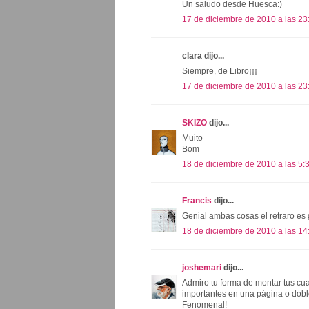
Un saludo desde Huesca:)
17 de diciembre de 2010 a las 23
clara dijo...
Siempre, de Libro¡¡¡
17 de diciembre de 2010 a las 23
SKIZO
dijo...
Muito
Bom
18 de diciembre de 2010 a las 5:
Francis
dijo...
Genial ambas cosas el retraro es 
18 de diciembre de 2010 a las 14
joshemari
dijo...
Admiro tu forma de montar tus cu
importantes en una página o dobl
Fenomenal!