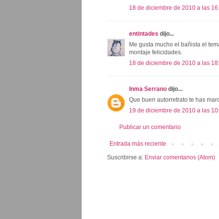
18 de diciembre de 2010 a las 16
entintades
dijo...
Me gusta mucho el bañista el tem
montaje felicidades.
18 de diciembre de 2010 a las 18
Inma Serrano
dijo...
Que buen autorretrato te has mar
19 de diciembre de 2010 a las 10
Publicar un comentario
Entrada más reciente
Suscribirse a:
Enviar comentarios (Atom)