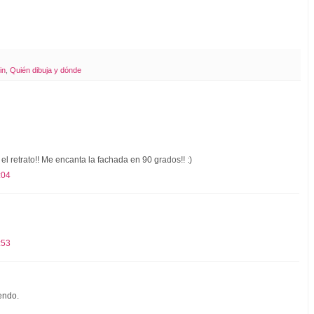
in
,
Quién dibuja y dónde
l retrato!! Me encanta la fachada en 90 grados!! :)
:04
:53
endo.