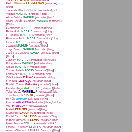
Pedro Villarubia
LAS PALMAS
(
entradas
)
[
blog
]
Javier de Blas
LOGROÑO
(
entradas
)[
flickr
]
Aidibus
MADRID
(
entradas
)[
blog
]
Alicia Solinís
MADRID
(
entradas
)[
blog
]
Angel Beltrán "Gargable"
MADRID
(
entradas
)
[
Flickr
]
Castracane
MADRID
(
entradas
)[
blog
]
Emily Nudd
MADRID
(
entradas
)[
blog
]
F.Guadalix
MADRID
(
entradas
)[
flickr
]
Fernando Benito
MADRID
(
entradas
)[
blog
]
Francis
MADRID
(
entradas
)[
blog
]
Joaquin
MADRID
(
entradas
)[
blog
]
Jorge Arranz
MADRID
(
entradas
)[
blog
]
José manzanaro
MADRID
(
entradas
)[
blog
]
[
flickr
]
Juan Mª
MADRID
(
entradas
)[
flickr
][
Blog
]
P. Barahona
MADRID
(
entradas
)[
blog
]
Úrsula
MADRID
(
entradas
)[
blog
]
Tomás Soria
MADRID
(
entradas
)[
blog
]
Esperanza
MADRID
(
entradas
)[
blog
]
Cris Urdiales
MÁLAGA
(
entradas
)[
blog
]
Luis Ruiz
MÁLAGA
(
entradas
)[
blog
]
Patrizia Torres
MÁLAGA
(
entradas
)[
flickr
]
Catalina Rigo
MALLORCA
(
entradas
)[
flickr
]
Telesforo Z.
MARBELLA
(
entradas
)[
flickr
]
Joan López
MATARÓ
(
entradas
)[
flickr
]
Rincón
MURCIA
(
entradas
)[
flickr
]
Edurne
PAMPLONA
(
entradas
)[
flickr
]>)[
Blog
]
AnA
PAMPLONA
(
entradas
)[
blog
]
Isabell
ROUZÓS
(
entradas
)[
Blog
]
Nachwerk
SAGUNTO
(
entradas
)[
flickr
]
Daniel Castro
SANT BOI
(
entradas
)[
Blog
]
Isabel Carmona
SEGOVIA
(
entradas
)[
Blog
]
Inma Serrano
SEVILLA
(
entradas
)[
flickr
]
Emilio D. Olivares
SEVILLA
(
entradas
)[
blog
]
Aurora Villaviejas
SEVILLA
(
entradas
)[
blog
]