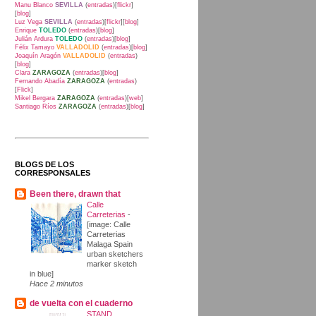
Manu Blanco
SEVILLA
(
entradas
)[
flickr
]
[
blog
]
Luz Vega
SEVILLA
(
entradas
)[
flickr
][
blog
]
Enrique
TOLEDO
(
entradas
)[
blog
]
Julián Ardura
TOLEDO
(
entradas
)[
blog
]
Félix Tamayo
VALLADOLID
(
entradas
)[
blog
]
Joaquín Aragón
VALLADOLID
(
entradas
)
[
blog
]
Clara
ZARAGOZA
(
entradas
)[
blog
]
Fernando Abadía
ZARAGOZA
(
entradas
)
[
Flick
]
Mikel Bergara
ZARAGOZA
(
entradas
)[
web
]
Santiago Ríos
ZARAGOZA
(
entradas
)[
blog
]
BLOGS DE LOS
CORRESPONSALES
Been there, drawn that
Calle
Carreterias
-
[image: Calle
Carreterias
Malaga Spain
urban sketchers
marker sketch
in blue]
Hace 2 minutos
de vuelta con el cuaderno
STAND