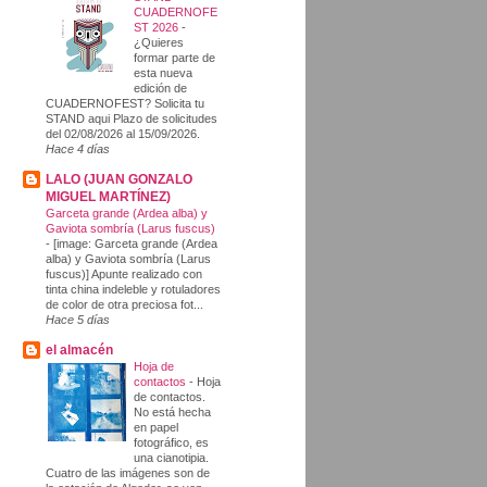
CUADERNOFE
ST 2026
-
¿Quieres
formar parte de
esta nueva
edición de
CUADERNOFEST? Solicita tu
STAND aqui Plazo de solicitudes
del 02/08/2026 al 15/09/2026.
Hace 4 días
LALO (JUAN GONZALO
MIGUEL MARTÍNEZ)
Garceta grande (Ardea alba) y
Gaviota sombría (Larus fuscus)
-
[image: Garceta grande (Ardea
alba) y Gaviota sombría (Larus
fuscus)] Apunte realizado con
tinta china indeleble y rotuladores
de color de otra preciosa fot...
Hace 5 días
el almacén
Hoja de
contactos
-
Hoja
de contactos.
No está hecha
en papel
fotográfico, es
una cianotipia.
Cuatro de las imágenes son de