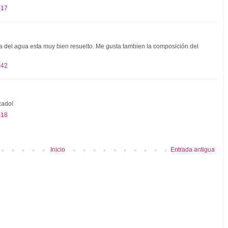
:17
a del agua esta muy bien resuelto. Me gusta tambien la composición del
:42
cado!
:18
Inicio
Entrada antigua