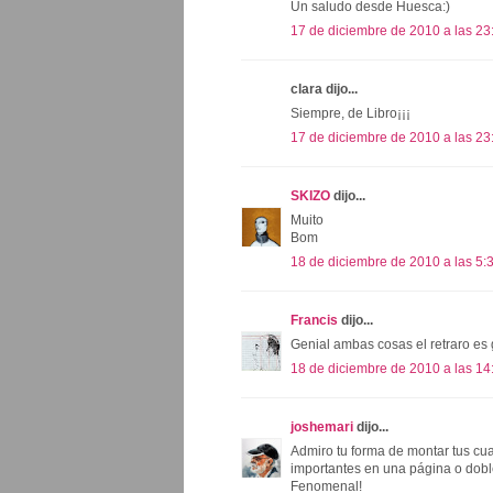
Un saludo desde Huesca:)
17 de diciembre de 2010 a las 23
clara dijo...
Siempre, de Libro¡¡¡
17 de diciembre de 2010 a las 23
SKIZO
dijo...
Muito
Bom
18 de diciembre de 2010 a las 5:
Francis
dijo...
Genial ambas cosas el retraro es 
18 de diciembre de 2010 a las 14
joshemari
dijo...
Admiro tu forma de montar tus cu
importantes en una página o dobl
Fenomenal!