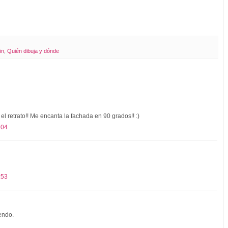
in
,
Quién dibuja y dónde
l retrato!! Me encanta la fachada en 90 grados!! :)
:04
:53
endo.