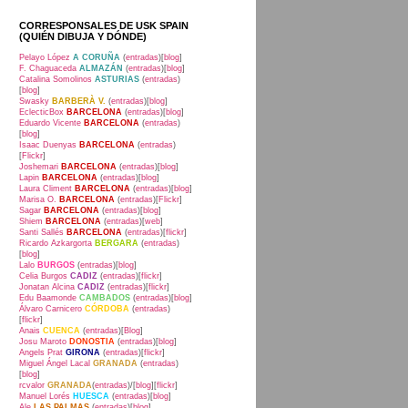
CORRESPONSALES DE USK SPAIN
(QUIÉN DIBUJA Y DÓNDE)
Pelayo López
A CORUÑA
(
entradas
)[
blog
]
F. Chaguaceda
ALMAZÁN
(
entradas
)[
blog
]
Catalina Somolinos
ASTURIAS
(
entradas
)
[
blog
]
Swasky
BARBERÀ V.
(
entradas
)[
blog
]
EclecticBox
BARCELONA
(
entradas
)[
blog
]
Eduardo Vicente
BARCELONA
(
entradas
)
[
blog
]
Isaac Duenyas
BARCELONA
(
entradas
)
[
Flickr
]
Joshemari
BARCELONA
(
entradas
)[
blog
]
Lapin
BARCELONA
(
entradas
)[
blog
]
Laura Climent
BARCELONA
(
entradas
)[
blog
]
Marisa O.
BARCELONA
(
entradas
)[
Flickr
]
Sagar
BARCELONA
(
entradas
)[
blog
]
Shiem
BARCELONA
(
entradas
)[
web
]
Santi Sallés
BARCELONA
(
entradas
)[
flickr
]
Ricardo Azkargorta
BERGARA
(
entradas
)
[
blog
]
Lalo
BURGOS
(
entradas
)[
blog
]
Celia Burgos
CADIZ
(
entradas
)[
flickr
]
Jonatan Alcina
CADIZ
(
entradas
)[
flickr
]
Edu Baamonde
CAMBADOS
(
entradas
)[
blog
]
Álvaro Carnicero
CÓRDOBA
(
entradas
)
[
flickr
]
Anais
CUENCA
(
entradas
)[
Blog
]
Josu Maroto
DONOSTIA
(
entradas
)[
blog
]
Angels Prat
GIRONA
(
entradas
)[
flickr
]
Miguel Ángel Lacal
GRANADA
(
entradas
)
[
blog
]
rcvalor
GRANADA
(
entradas
)/[
blog
][
flickr
]
Manuel Lorés
HUESCA
(
entradas
)[
blog
]
Ale
LAS PALMAS
(
entradas
)[
blog
]