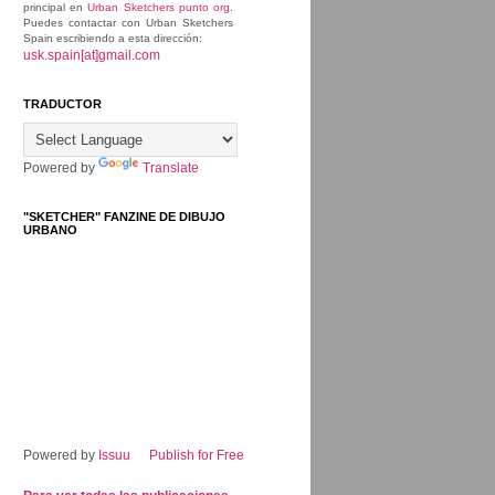
principal en
Urban Sketchers punto org
.
Puedes contactar con Urban Sketchers
Spain escribiendo a esta dirección:
usk.spain[at]gmail.com
TRADUCTOR
Powered by
Translate
"SKETCHER" FANZINE DE DIBUJO
URBANO
Powered by
Issuu
Publish for Free