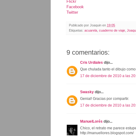
Flickr
Facebook
Twitter
Publicado por
Joaquin
en
19:05
Etiquetas:
acuarela
,
cuaderno de viaje
,
Joaqu
9 comentarios:
Cris Urdiales
dijo...
Que chulada tanto el dibujo como e
17 de diciembre de 2010 a las 20
Swasky
dijo...
Genial! Gracias por compartir.
17 de diciembre de 2010 a las 20
ManuelLorés
dijo...
Chico, el retrato me parece estup
http://manuellores.blogspot.com/