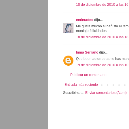
18 de diciembre de 2010 a las 16
entintades
dijo...
Me gusta mucho el bañista el tem
montaje felicidades.
18 de diciembre de 2010 a las 18
Inma Serrano
dijo...
Que buen autorretrato te has mar
19 de diciembre de 2010 a las 10
Publicar un comentario
Entrada más reciente
Suscribirse a:
Enviar comentarios (Atom)