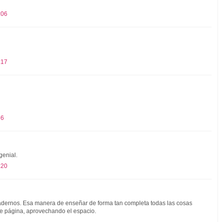
:06
:17
36
genial.
:20
adernos. Esa manera de enseñar de forma tan completa todas las cosas
e página, aprovechando el espacio.