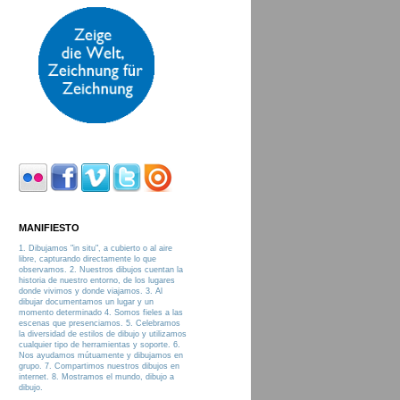
MANIFIESTO
1. Dibujamos "in situ", a cubierto o al aire
libre, capturando directamente lo que
observamos. 2. Nuestros dibujos cuentan la
historia de nuestro entorno, de los lugares
donde vivimos y donde viajamos. 3. Al
dibujar documentamos un lugar y un
momento determinado 4. Somos fieles a las
escenas que presenciamos. 5. Celebramos
la diversidad de estilos de dibujo y utilizamos
cualquier tipo de herramientas y soporte. 6.
Nos ayudamos mútuamente y dibujamos en
grupo. 7. Compartimos nuestros dibujos en
internet. 8. Mostramos el mundo, dibujo a
dibujo.