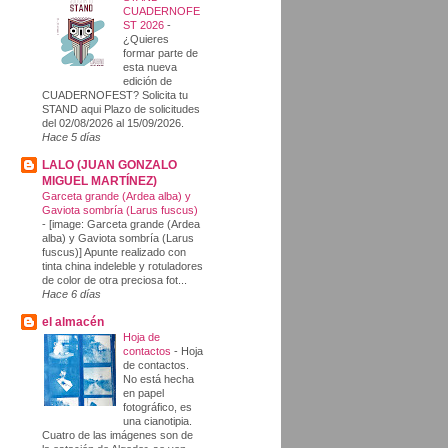
CUADERNOFE
ST 2026
-
¿Quieres
formar parte de
esta nueva
edición de
CUADERNOFEST? Solicita tu
STAND aqui Plazo de solicitudes
del 02/08/2026 al 15/09/2026.
Hace 5 días
LALO (JUAN GONZALO
MIGUEL MARTÍNEZ)
Garceta grande (Ardea alba) y
Gaviota sombría (Larus fuscus)
-
[image: Garceta grande (Ardea
alba) y Gaviota sombría (Larus
fuscus)] Apunte realizado con
tinta china indeleble y rotuladores
de color de otra preciosa fot...
Hace 6 días
el almacén
Hoja de
contactos
-
Hoja
de contactos.
No está hecha
en papel
fotográfico, es
una cianotipia.
Cuatro de las imágenes son de