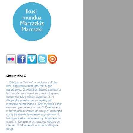
MANIFIESTO
1. Dibujamos "in situ", a cubierto o al aire
libre, capturando directamente lo que
observamos. 2. Nuestros dibujos cuentan la
historia de nuestro entorno, de los lugares
donde vivimos y donde viajamos. 3. Al
dibujar documentamos un lugar y un
momento determinado 4. Somos fieles a las
escenas que presenciamos. 5. Celebramos
la diversidad de estilos de dibujo y utilizamos
cualquier tipo de herramientas y soporte. 6.
Nos ayudamos mútuamente y dibujamos en
grupo. 7. Compartimos nuestros dibujos en
internet. 8. Mostramos el mundo, dibujo a
dibujo.