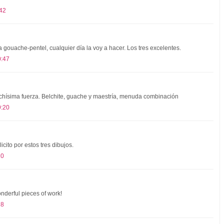
:42
 gouache-pentel, cualquier día la voy a hacer. Los tres excelentes.
0:47
uchísima fuerza. Belchite, guache y maestría, menuda combinación
9:20
icito por estos tres dibujos.
20
nderful pieces of work!
28