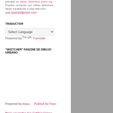
principal en
Urban Sketchers punto org
.
Puedes contactar con Urban Sketchers
Spain escribiendo a esta dirección:
usk.spain[at]gmail.com
TRADUCTOR
Powered by
Translate
"SKETCHER" FANZINE DE DIBUJO
URBANO
Powered by
Issuu
Publish for Free