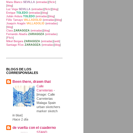
Manu Blanco
SEVILLA
(
entradas
)[
flickr
]
[
blog
]
Luz Vega
SEVILLA
(
entradas
)[
flickr
][
blog
]
Enrique
TOLEDO
(
entradas
)[
blog
]
Julián Ardura
TOLEDO
(
entradas
)[
blog
]
Félix Tamayo
VALLADOLID
(
entradas
)[
blog
]
Joaquín Aragón
VALLADOLID
(
entradas
)
[
blog
]
Clara
ZARAGOZA
(
entradas
)[
blog
]
Fernando Abadía
ZARAGOZA
(
entradas
)
[
Flick
]
Mikel Bergara
ZARAGOZA
(
entradas
)[
web
]
Santiago Ríos
ZARAGOZA
(
entradas
)[
blog
]
BLOGS DE LOS
CORRESPONSALES
Been there, drawn that
Calle
Carreterias
-
[image: Calle
Carreterias
Malaga Spain
urban sketchers
marker sketch
in blue]
Hace 1 día
de vuelta con el cuaderno
STAND