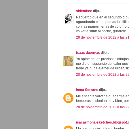
shiembcn
dijo...
Recuerdo que en el segundo dibuj
aguantando como podías tu sillita
con las manos llenas de color rojo
volver a subir al coche, guarrete.
28 de noviembre de 2012 a las 2
isaac duenyas
dijo...
Ya opiné de los preciosos dibujos
me dio un soponcio del calor que
tarde ya pude ejercer de urban sk
28 de noviembre de 2012 a las 2
Inma Serrano
dijo...
Me encanta volver a quedarme eng
temperas te sientan muy bien, pero
28 de noviembre de 2012 a las 2
isacarmona-sketches.blogspot
Me gustan esos colores fuertes