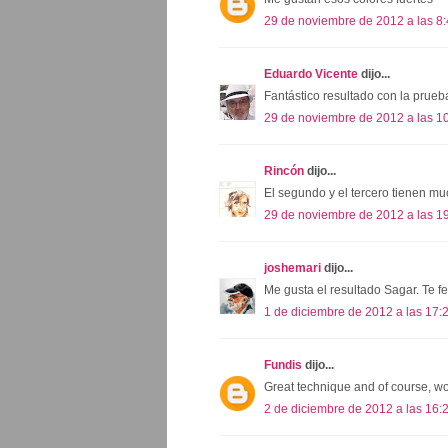
29 de noviembre de 2012 a las 8
Eduardo Vicente
dijo...
Fantástico resultado con la prueba
29 de noviembre de 2012 a las 1
Rincón
dijo...
El segundo y el tercero tienen m
29 de noviembre de 2012 a las 1
joshemari
dijo...
Me gusta el resultado Sagar. Te fel
1 de diciembre de 2012 a las 17:
Fundis
dijo...
Great technique and of course, wo
2 de diciembre de 2012 a las 16: