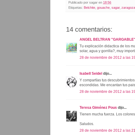
Publicado por
sagar
en
18:56
Etiquetas:
Belchite
,
gouache
,
sagar
,
zaragoz
14 comentarios:
ANGEL BELTRAN "GARGABLE
Tu explicación didactica de los mat
solar, agua y gorrilla?, muy impor
28 de noviembre de 2012 a las 1
Isabell Seidel
dijo...
Y compartías tus descubrimientos 
escondidas. Me encantan tus paisa
28 de noviembre de 2012 a las 1
Teresa Giménez Pous
dijo...
Tienen mucha fuerza. Los colores 
Saludos.
28 de noviembre de 2012 a las 2