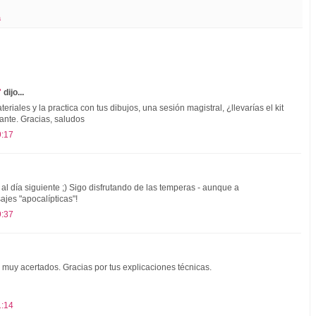
a
"
dijo...
eriales y la practica con tus dibujos, una sesión magistral, ¿llevarías el kit
tante. Gracias, saludos
9:17
al día siguiente ;) Sigo disfrutando de las temperas - aunque a
jes "apocalípticas"!
9:37
muy acertados. Gracias por tus explicaciones técnicas.
1:14