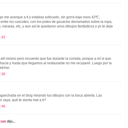
o me acerque a ti y estabas sofocado, sin gorra bajo esos 42ºC,
 entre los cascotes, con los potes de gouache derramados sobre la ropa,
, naranja, etc, y aun así te quedaron unos dibujos fantásticos y yo te deje
1:42
 allí mismo pero recuerdo que fue durante la comida, porque a mí si que
 hacía y hasta que llegamos al restaurante no me recuperé. Luego por la
etcher.
2:30
anchada en el blog mirando tus dibujos con la boca abierta. Las
 vaya, qué te sienta mal a ti?
2:46
.com
dijo...