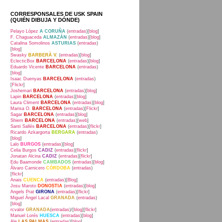
CORRESPONSALES DE USK SPAIN
(QUIÉN DIBUJA Y DÓNDE)
Pelayo López
A CORUÑA
(
entradas
)[
blog
]
F. Chaguaceda
ALMAZÁN
(
entradas
)[
blog
]
Catalina Somolinos
ASTURIAS
(
entradas
)
[
blog
]
Swasky
BARBERÀ V.
(
entradas
)[
blog
]
EclecticBox
BARCELONA
(
entradas
)[
blog
]
Eduardo Vicente
BARCELONA
(
entradas
)
[
blog
]
Isaac Duenyas
BARCELONA
(
entradas
)
[
Flickr
]
Joshemari
BARCELONA
(
entradas
)[
blog
]
Lapin
BARCELONA
(
entradas
)[
blog
]
Laura Climent
BARCELONA
(
entradas
)[
blog
]
Marisa O.
BARCELONA
(
entradas
)[
Flickr
]
Sagar
BARCELONA
(
entradas
)[
blog
]
Shiem
BARCELONA
(
entradas
)[
web
]
Santi Sallés
BARCELONA
(
entradas
)[
flickr
]
Ricardo Azkargorta
BERGARA
(
entradas
)
[
blog
]
Lalo
BURGOS
(
entradas
)[
blog
]
Celia Burgos
CADIZ
(
entradas
)[
flickr
]
Jonatan Alcina
CADIZ
(
entradas
)[
flickr
]
Edu Baamonde
CAMBADOS
(
entradas
)[
blog
]
Álvaro Carnicero
CÓRDOBA
(
entradas
)
[
flickr
]
Anais
CUENCA
(
entradas
)[
Blog
]
Josu Maroto
DONOSTIA
(
entradas
)[
blog
]
Angels Prat
GIRONA
(
entradas
)[
flickr
]
Miguel Ángel Lacal
GRANADA
(
entradas
)
[
blog
]
rcvalor
GRANADA
(
entradas
)/[
blog
][
flickr
]
Manuel Lorés
HUESCA
(
entradas
)[
blog
]
Ale
LAS PALMAS
(
entradas
)[
blog
]