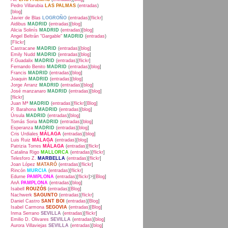
Pedro Villarubia
LAS PALMAS
(
entradas
)
[
blog
]
Javier de Blas
LOGROÑO
(
entradas
)[
flickr
]
Aidibus
MADRID
(
entradas
)[
blog
]
Alicia Solinís
MADRID
(
entradas
)[
blog
]
Angel Beltrán "Gargable"
MADRID
(
entradas
)
[
Flickr
]
Castracane
MADRID
(
entradas
)[
blog
]
Emily Nudd
MADRID
(
entradas
)[
blog
]
F.Guadalix
MADRID
(
entradas
)[
flickr
]
Fernando Benito
MADRID
(
entradas
)[
blog
]
Francis
MADRID
(
entradas
)[
blog
]
Joaquin
MADRID
(
entradas
)[
blog
]
Jorge Arranz
MADRID
(
entradas
)[
blog
]
José manzanaro
MADRID
(
entradas
)[
blog
]
[
flickr
]
Juan Mª
MADRID
(
entradas
)[
flickr
][
Blog
]
P. Barahona
MADRID
(
entradas
)[
blog
]
Úrsula
MADRID
(
entradas
)[
blog
]
Tomás Soria
MADRID
(
entradas
)[
blog
]
Esperanza
MADRID
(
entradas
)[
blog
]
Cris Urdiales
MÁLAGA
(
entradas
)[
blog
]
Luis Ruiz
MÁLAGA
(
entradas
)[
blog
]
Patrizia Torres
MÁLAGA
(
entradas
)[
flickr
]
Catalina Rigo
MALLORCA
(
entradas
)[
flickr
]
Telesforo Z.
MARBELLA
(
entradas
)[
flickr
]
Joan López
MATARÓ
(
entradas
)[
flickr
]
Rincón
MURCIA
(
entradas
)[
flickr
]
Edurne
PAMPLONA
(
entradas
)[
flickr
]>)[
Blog
]
AnA
PAMPLONA
(
entradas
)[
blog
]
Isabell
ROUZÓS
(
entradas
)[
Blog
]
Nachwerk
SAGUNTO
(
entradas
)[
flickr
]
Daniel Castro
SANT BOI
(
entradas
)[
Blog
]
Isabel Carmona
SEGOVIA
(
entradas
)[
Blog
]
Inma Serrano
SEVILLA
(
entradas
)[
flickr
]
Emilio D. Olivares
SEVILLA
(
entradas
)[
blog
]
Aurora Villaviejas
SEVILLA
(
entradas
)[
blog
]