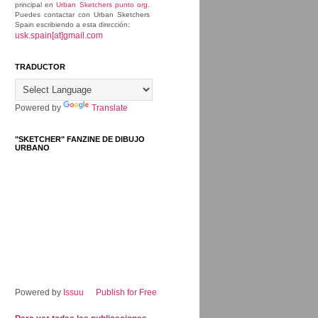
principal en
Urban Sketchers punto org
.
Puedes contactar con Urban Sketchers
Spain escribiendo a esta dirección:
usk.spain[at]gmail.com
TRADUCTOR
Powered by
Translate
"SKETCHER" FANZINE DE DIBUJO
URBANO
Powered by
Issuu
Publish for Free