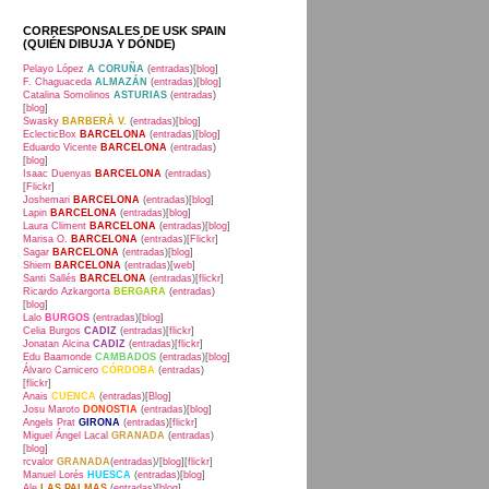
CORRESPONSALES DE USK SPAIN
(QUIÉN DIBUJA Y DÓNDE)
Pelayo López
A CORUÑA
(
entradas
)[
blog
]
F. Chaguaceda
ALMAZÁN
(
entradas
)[
blog
]
Catalina Somolinos
ASTURIAS
(
entradas
)
[
blog
]
Swasky
BARBERÀ V.
(
entradas
)[
blog
]
EclecticBox
BARCELONA
(
entradas
)[
blog
]
Eduardo Vicente
BARCELONA
(
entradas
)
[
blog
]
Isaac Duenyas
BARCELONA
(
entradas
)
[
Flickr
]
Joshemari
BARCELONA
(
entradas
)[
blog
]
Lapin
BARCELONA
(
entradas
)[
blog
]
Laura Climent
BARCELONA
(
entradas
)[
blog
]
Marisa O.
BARCELONA
(
entradas
)[
Flickr
]
Sagar
BARCELONA
(
entradas
)[
blog
]
Shiem
BARCELONA
(
entradas
)[
web
]
Santi Sallés
BARCELONA
(
entradas
)[
flickr
]
Ricardo Azkargorta
BERGARA
(
entradas
)
[
blog
]
Lalo
BURGOS
(
entradas
)[
blog
]
Celia Burgos
CADIZ
(
entradas
)[
flickr
]
Jonatan Alcina
CADIZ
(
entradas
)[
flickr
]
Edu Baamonde
CAMBADOS
(
entradas
)[
blog
]
Álvaro Carnicero
CÓRDOBA
(
entradas
)
[
flickr
]
Anais
CUENCA
(
entradas
)[
Blog
]
Josu Maroto
DONOSTIA
(
entradas
)[
blog
]
Angels Prat
GIRONA
(
entradas
)[
flickr
]
Miguel Ángel Lacal
GRANADA
(
entradas
)
[
blog
]
rcvalor
GRANADA
(
entradas
)/[
blog
][
flickr
]
Manuel Lorés
HUESCA
(
entradas
)[
blog
]
Ale
LAS PALMAS
(
entradas
)[
blog
]