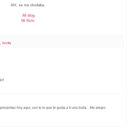
Ah!, se me olvidaba.
Mi blog
Mi flickr
e
,
Sevilla
go!
esentao hoy aquí, con to lo que te gusta a ti una bulla... Me alegro