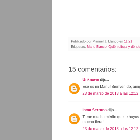
Publicado por
Manuel J. Blanco
en
11:21
Etiquetas:
Manu Blanco
,
Quién dibuja y dónd
15 comentarios:
Unknown
dijo...
Ese es mi Manu! Bienvenido, ami
23 de marzo de 2013 a las 12:12
Inma Serrano
dijo...
Tiene mucho mérito que te hayas pr
mucho fiera!
23 de marzo de 2013 a las 12:12