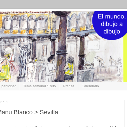
participar
Tema semanal / Reto
Prensa
Calendario
2013
Manu Blanco > Sevilla