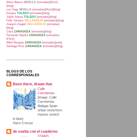
Manu Blanco
SEVILLA
(
entradas
)[
flickr
]
[
blog
]
Luz Vega
SEVILLA
(
entradas
)[
flickr
][
blog
]
Enrique
TOLEDO
(
entradas
)[
blog
]
Julián Ardura
TOLEDO
(
entradas
)[
blog
]
Félix Tamayo
VALLADOLID
(
entradas
)[
blog
]
Joaquín Aragón
VALLADOLID
(
entradas
)
[
blog
]
Clara
ZARAGOZA
(
entradas
)[
blog
]
Fernando Abadía
ZARAGOZA
(
entradas
)
[
Flick
]
Mikel Bergara
ZARAGOZA
(
entradas
)[
web
]
Santiago Ríos
ZARAGOZA
(
entradas
)[
blog
]
BLOGS DE LOS
CORRESPONSALES
Been there, drawn that
Calle
Carreterias
-
[image: Calle
Carreterias
Malaga Spain
urban sketchers
marker sketch
in blue]
Hace 5 horas
de vuelta con el cuaderno
STAND