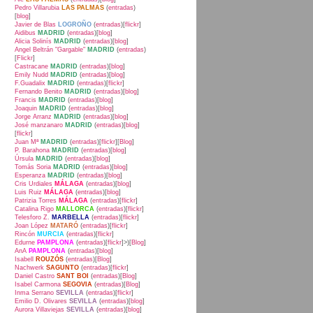
Pedro Villarubia
LAS PALMAS
(
entradas
)
[
blog
]
Javier de Blas
LOGROÑO
(
entradas
)[
flickr
]
Aidibus
MADRID
(
entradas
)[
blog
]
Alicia Solinís
MADRID
(
entradas
)[
blog
]
Angel Beltrán "Gargable"
MADRID
(
entradas
)
[
Flickr
]
Castracane
MADRID
(
entradas
)[
blog
]
Emily Nudd
MADRID
(
entradas
)[
blog
]
F.Guadalix
MADRID
(
entradas
)[
flickr
]
Fernando Benito
MADRID
(
entradas
)[
blog
]
Francis
MADRID
(
entradas
)[
blog
]
Joaquin
MADRID
(
entradas
)[
blog
]
Jorge Arranz
MADRID
(
entradas
)[
blog
]
José manzanaro
MADRID
(
entradas
)[
blog
]
[
flickr
]
Juan Mª
MADRID
(
entradas
)[
flickr
][
Blog
]
P. Barahona
MADRID
(
entradas
)[
blog
]
Úrsula
MADRID
(
entradas
)[
blog
]
Tomás Soria
MADRID
(
entradas
)[
blog
]
Esperanza
MADRID
(
entradas
)[
blog
]
Cris Urdiales
MÁLAGA
(
entradas
)[
blog
]
Luis Ruiz
MÁLAGA
(
entradas
)[
blog
]
Patrizia Torres
MÁLAGA
(
entradas
)[
flickr
]
Catalina Rigo
MALLORCA
(
entradas
)[
flickr
]
Telesforo Z.
MARBELLA
(
entradas
)[
flickr
]
Joan López
MATARÓ
(
entradas
)[
flickr
]
Rincón
MURCIA
(
entradas
)[
flickr
]
Edurne
PAMPLONA
(
entradas
)[
flickr
]>)[
Blog
]
AnA
PAMPLONA
(
entradas
)[
blog
]
Isabell
ROUZÓS
(
entradas
)[
Blog
]
Nachwerk
SAGUNTO
(
entradas
)[
flickr
]
Daniel Castro
SANT BOI
(
entradas
)[
Blog
]
Isabel Carmona
SEGOVIA
(
entradas
)[
Blog
]
Inma Serrano
SEVILLA
(
entradas
)[
flickr
]
Emilio D. Olivares
SEVILLA
(
entradas
)[
blog
]
Aurora Villaviejas
SEVILLA
(
entradas
)[
blog
]