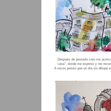
Después de pensarlo creo me acerco 
casa", donde me expreso y me recon
A veces pienso que un día sin dibujar es