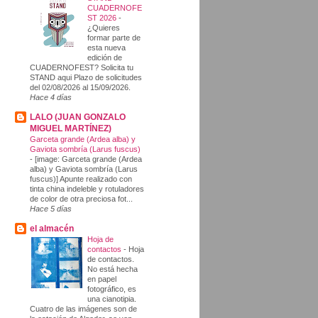
CUADERNOFE
ST 2026
-
¿Quieres
formar parte de
esta nueva
edición de
CUADERNOFEST? Solicita tu
STAND aqui Plazo de solicitudes
del 02/08/2026 al 15/09/2026.
Hace 4 días
LALO (JUAN GONZALO
MIGUEL MARTÍNEZ)
Garceta grande (Ardea alba) y
Gaviota sombría (Larus fuscus)
-
[image: Garceta grande (Ardea
alba) y Gaviota sombría (Larus
fuscus)] Apunte realizado con
tinta china indeleble y rotuladores
de color de otra preciosa fot...
Hace 5 días
el almacén
Hoja de
contactos
-
Hoja
de contactos.
No está hecha
en papel
fotográfico, es
una cianotipia.
Cuatro de las imágenes son de