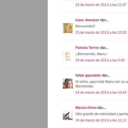
23 de marzo de 2013 a las 21:37
isaac duenyas
dijo...
Bienvenido!!
23 de marzo de 2013 a las 22:02
Patrizia Torres
dijo...
¡ Bienvenido, Manu !
24 de marzo de 2013 a las 0:30
felipe gguadalix
dijo...
Si señor, aquí está Manu con su ar
Bienvenido.
24 de marzo de 2013 a las 10:43
Marisa Ortun
dijo...
Otro granito de intensidad y genial
24 de marzo de 2013 a las 11:13