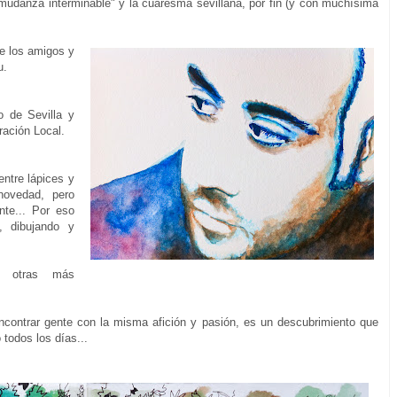
mudanza interminable" y la cuaresma sevillana, por fin (y con muchísima
e los amigos y
u.
o de Sevilla y
ración Local.
ntre lápices y
novedad, pero
te... Por eso
, dibujando y
, otras más
contrar gente con la misma afición y pasión, es un descubrimiento que
odos los días...