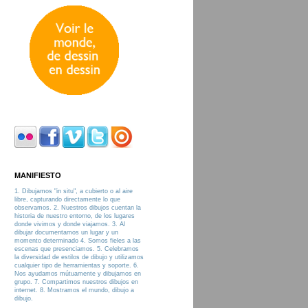
MANIFIESTO
1. Dibujamos "in situ", a cubierto o al aire
libre, capturando directamente lo que
observamos. 2. Nuestros dibujos cuentan la
historia de nuestro entorno, de los lugares
donde vivimos y donde viajamos. 3. Al
dibujar documentamos un lugar y un
momento determinado 4. Somos fieles a las
escenas que presenciamos. 5. Celebramos
la diversidad de estilos de dibujo y utilizamos
cualquier tipo de herramientas y soporte. 6.
Nos ayudamos mútuamente y dibujamos en
grupo. 7. Compartimos nuestros dibujos en
internet. 8. Mostramos el mundo, dibujo a
dibujo.