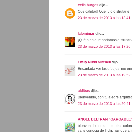
celia burgos
dijo...
Qué calidad! Qué lujo disfrutarte!
23 de marzo de 2013 a las 13:41
lalomimar
dijo...
¡Qué bien que podamos disfrutar 
23 de marzo de 2013 a las 17:26
Emily Nudd Mitchell
dijo...
Encantada ver tus dibujos, me enc
23 de marzo de 2013 a las 19:52
aidibus
dijo...
Bienvenido, con tu alegre arquite
23 de marzo de 2013 a las 20:41
ANGEL BELTRAN "GARGABLE
bienvenido al mundo de los colores
ya te conocia de flickr, hay que am