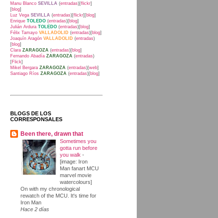
Manu Blanco
SEVILLA
(
entradas
)[
flickr
]
[
blog
]
Luz Vega
SEVILLA
(
entradas
)[
flickr
][
blog
]
Enrique
TOLEDO
(
entradas
)[
blog
]
Julián Ardura
TOLEDO
(
entradas
)[
blog
]
Félix Tamayo
VALLADOLID
(
entradas
)[
blog
]
Joaquín Aragón
VALLADOLID
(
entradas
)
[
blog
]
Clara
ZARAGOZA
(
entradas
)[
blog
]
Fernando Abadía
ZARAGOZA
(
entradas
)
[
Flick
]
Mikel Bergara
ZARAGOZA
(
entradas
)[
web
]
Santiago Ríos
ZARAGOZA
(
entradas
)[
blog
]
BLOGS DE LOS
CORRESPONSALES
Been there, drawn that
Sometimes you
gotta run before
you walk
-
[image: Iron
Man fanart MCU
marvel movie
watercolours]
On with my chronological
rewatch of the MCU. It's time for
Iron Man
Hace 2 días