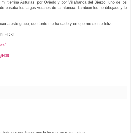
mi tierrina Asturias, por Oviedo y por Villafranca del Bierzo, uno de los
de pasaba los largos veranos de la infancia. También los he dibujado y lo
ecer a este grupo, que tanto me ha dado y en que me siento feliz.
mi Flickr
.es/
4@N06
uí todo eso que haces que te he visto yo y es precioso!