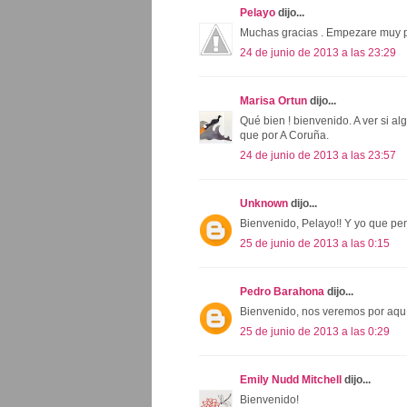
Pelayo
dijo...
Muchas gracias . Empezare muy pro
24 de junio de 2013 a las 23:29
Marisa Ortun
dijo...
Qué bien ! bienvenido. A ver si al
que por A Coruña.
24 de junio de 2013 a las 23:57
Unknown
dijo...
Bienvenido, Pelayo!! Y yo que pe
25 de junio de 2013 a las 0:15
Pedro Barahona
dijo...
Bienvenido, nos veremos por aquí
25 de junio de 2013 a las 0:29
Emily Nudd Mitchell
dijo...
Bienvenido!