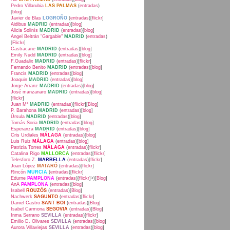
Pedro Villarubia
LAS PALMAS
(
entradas
)
[
blog
]
Javier de Blas
LOGROÑO
(
entradas
)[
flickr
]
Aidibus
MADRID
(
entradas
)[
blog
]
Alicia Solinís
MADRID
(
entradas
)[
blog
]
Angel Beltrán "Gargable"
MADRID
(
entradas
)
[
Flickr
]
Castracane
MADRID
(
entradas
)[
blog
]
Emily Nudd
MADRID
(
entradas
)[
blog
]
F.Guadalix
MADRID
(
entradas
)[
flickr
]
Fernando Benito
MADRID
(
entradas
)[
blog
]
Francis
MADRID
(
entradas
)[
blog
]
Joaquin
MADRID
(
entradas
)[
blog
]
Jorge Arranz
MADRID
(
entradas
)[
blog
]
José manzanaro
MADRID
(
entradas
)[
blog
]
[
flickr
]
Juan Mª
MADRID
(
entradas
)[
flickr
][
Blog
]
P. Barahona
MADRID
(
entradas
)[
blog
]
Úrsula
MADRID
(
entradas
)[
blog
]
Tomás Soria
MADRID
(
entradas
)[
blog
]
Esperanza
MADRID
(
entradas
)[
blog
]
Cris Urdiales
MÁLAGA
(
entradas
)[
blog
]
Luis Ruiz
MÁLAGA
(
entradas
)[
blog
]
Patrizia Torres
MÁLAGA
(
entradas
)[
flickr
]
Catalina Rigo
MALLORCA
(
entradas
)[
flickr
]
Telesforo Z.
MARBELLA
(
entradas
)[
flickr
]
Joan López
MATARÓ
(
entradas
)[
flickr
]
Rincón
MURCIA
(
entradas
)[
flickr
]
Edurne
PAMPLONA
(
entradas
)[
flickr
]>)[
Blog
]
AnA
PAMPLONA
(
entradas
)[
blog
]
Isabell
ROUZÓS
(
entradas
)[
Blog
]
Nachwerk
SAGUNTO
(
entradas
)[
flickr
]
Daniel Castro
SANT BOI
(
entradas
)[
Blog
]
Isabel Carmona
SEGOVIA
(
entradas
)[
Blog
]
Inma Serrano
SEVILLA
(
entradas
)[
flickr
]
Emilio D. Olivares
SEVILLA
(
entradas
)[
blog
]
Aurora Villaviejas
SEVILLA
(
entradas
)[
blog
]