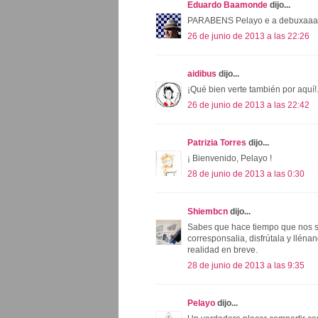
Eduardo Baamonde
dijo...
PARABENS Pelayo e a debuxaaa
26 de junio de 2013 a las 22:26
aidibus
dijo...
¡Qué bien verte también por aquí!
26 de junio de 2013 a las 22:42
Patrizia Torres
dijo...
¡ Bienvenido, Pelayo !
28 de junio de 2013 a las 0:30
Shiembcn
dijo...
Sabes que hace tiempo que nos s
corresponsalia, disfrútala y lléna
realidad en breve.
28 de junio de 2013 a las 9:35
Pelayo
dijo...