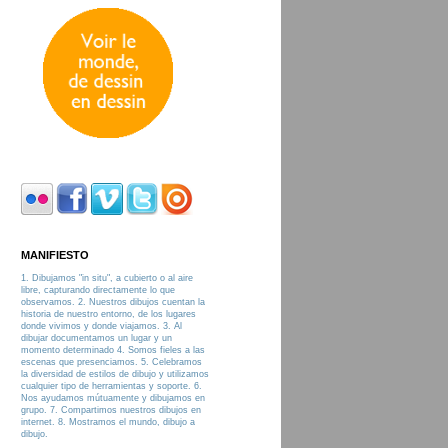
MANIFIESTO
1. Dibujamos "in situ", a cubierto o al aire
libre, capturando directamente lo que
observamos. 2. Nuestros dibujos cuentan la
historia de nuestro entorno, de los lugares
donde vivimos y donde viajamos. 3. Al
dibujar documentamos un lugar y un
momento determinado 4. Somos fieles a las
escenas que presenciamos. 5. Celebramos
la diversidad de estilos de dibujo y utilizamos
cualquier tipo de herramientas y soporte. 6.
Nos ayudamos mútuamente y dibujamos en
grupo. 7. Compartimos nuestros dibujos en
internet. 8. Mostramos el mundo, dibujo a
dibujo.