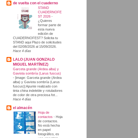
de vuelta con el cuaderno
STAND
CUADERNOFE
ST 2026
-
¿Quieres
formar parte de
esta nueva
edición de
CUADERNOFEST? Solicita tu
STAND aqui Plazo de solicitudes
del 02/08/2026 al 15/09/2026.
Hace 4 días
LALO (JUAN GONZALO
MIGUEL MARTÍNEZ)
Garceta grande (Ardea alba) y
Gaviota sombría (Larus fuscus)
-
[image: Garceta grande (Ardea
alba) y Gaviota sombría (Larus
fuscus)] Apunte realizado con
tinta china indeleble y rotuladores
de color de otra preciosa fot...
Hace 4 días
el almacén
Hoja de
contactos
-
Hoja
de contactos.
No está hecha
en papel
fotográfico, es