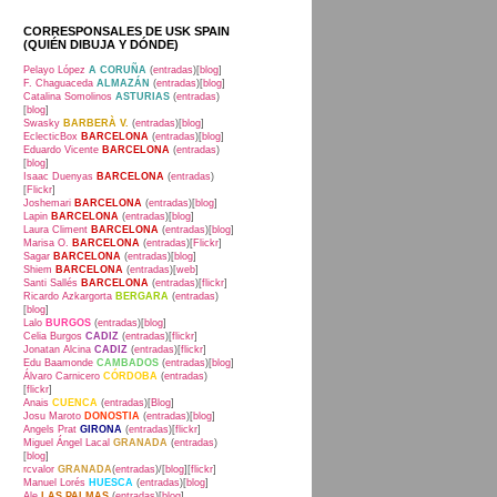
CORRESPONSALES DE USK SPAIN
(QUIÉN DIBUJA Y DÓNDE)
Pelayo López
A CORUÑA
(
entradas
)[
blog
]
F. Chaguaceda
ALMAZÁN
(
entradas
)[
blog
]
Catalina Somolinos
ASTURIAS
(
entradas
)
[
blog
]
Swasky
BARBERÀ V.
(
entradas
)[
blog
]
EclecticBox
BARCELONA
(
entradas
)[
blog
]
Eduardo Vicente
BARCELONA
(
entradas
)
[
blog
]
Isaac Duenyas
BARCELONA
(
entradas
)
[
Flickr
]
Joshemari
BARCELONA
(
entradas
)[
blog
]
Lapin
BARCELONA
(
entradas
)[
blog
]
Laura Climent
BARCELONA
(
entradas
)[
blog
]
Marisa O.
BARCELONA
(
entradas
)[
Flickr
]
Sagar
BARCELONA
(
entradas
)[
blog
]
Shiem
BARCELONA
(
entradas
)[
web
]
Santi Sallés
BARCELONA
(
entradas
)[
flickr
]
Ricardo Azkargorta
BERGARA
(
entradas
)
[
blog
]
Lalo
BURGOS
(
entradas
)[
blog
]
Celia Burgos
CADIZ
(
entradas
)[
flickr
]
Jonatan Alcina
CADIZ
(
entradas
)[
flickr
]
Edu Baamonde
CAMBADOS
(
entradas
)[
blog
]
Álvaro Carnicero
CÓRDOBA
(
entradas
)
[
flickr
]
Anais
CUENCA
(
entradas
)[
Blog
]
Josu Maroto
DONOSTIA
(
entradas
)[
blog
]
Angels Prat
GIRONA
(
entradas
)[
flickr
]
Miguel Ángel Lacal
GRANADA
(
entradas
)
[
blog
]
rcvalor
GRANADA
(
entradas
)/[
blog
][
flickr
]
Manuel Lorés
HUESCA
(
entradas
)[
blog
]
Ale
LAS PALMAS
(
entradas
)[
blog
]