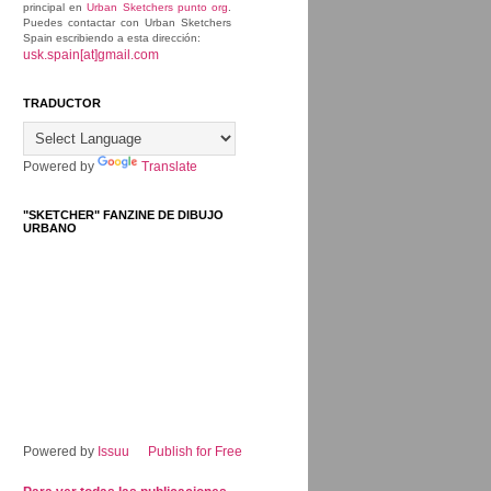
principal en
Urban Sketchers punto org
.
Puedes contactar con Urban Sketchers
Spain escribiendo a esta dirección:
usk.spain[at]gmail.com
TRADUCTOR
Powered by
Translate
"SKETCHER" FANZINE DE DIBUJO
URBANO
Powered by
Issuu
Publish for Free