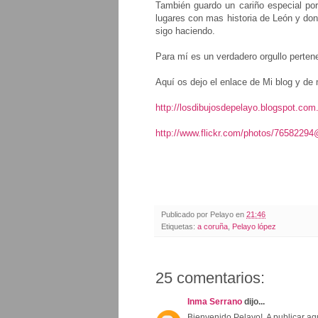
También guardo un cariño especial por 
lugares con mas historia de León y don
sigo haciendo.
Para mí es un verdadero orgullo perten
Aquí os dejo el enlace de Mi blog y de 
http://losdibujosdepelayo.blogspot.com
http://www.flickr.com/photos/7658229
Publicado por
Pelayo
en
21:46
Etiquetas:
a coruña
,
Pelayo lópez
25 comentarios:
Inma Serrano
dijo...
Bienvenido Pelayo!. A publicar aq