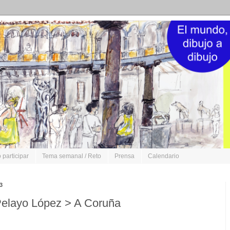
participar
Tema semanal / Reto
Prensa
Calendario
3
Pelayo López > A Coruña